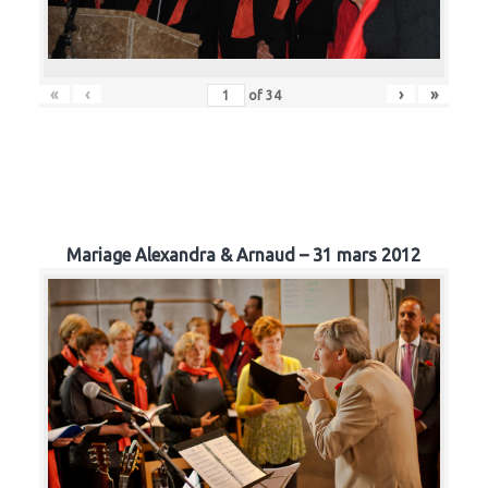
«
‹
›
»
of
34
Mariage Alexandra & Arnaud – 31 mars 2012