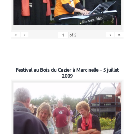
«
‹
›
»
of
5
Festival au Bois du Cazier à Marcinelle – 5 juillet
2009