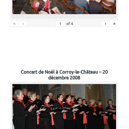
«
‹
›
»
of
4
Concert de Noël à Corroy-le-Château – 20
décembre 2008