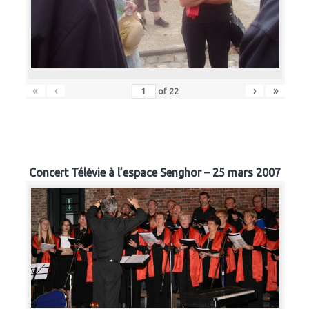
«
‹
›
»
of
22
Concert Télévie à l’espace Senghor – 25 mars 2007