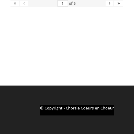
«
‹
›
»
of
5
© Copyright - Chorale Coeurs en Choeur