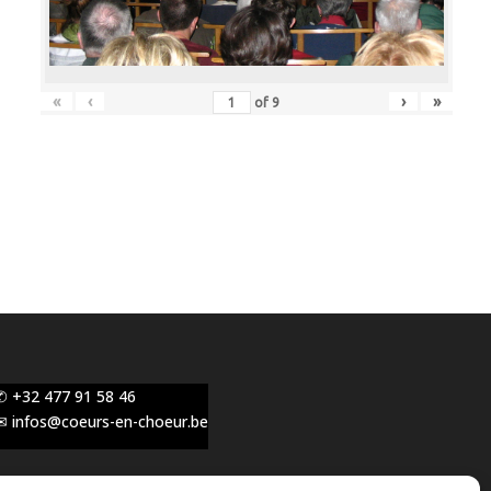
«
‹
›
»
of
9
✆ +32 477 91 58 46
✉ infos@coeurs-en-choeur.be