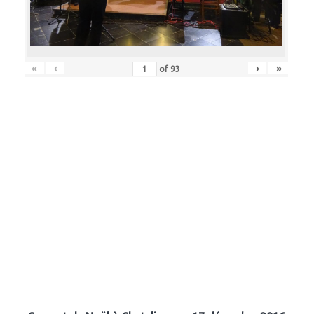
«
‹
›
»
of
93