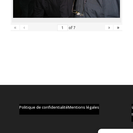
«
‹
›
»
of
7
Politique de confidentialité
Mentions légales