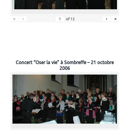
«
‹
›
»
of
12
Concert “Oser la vie” à Sombreffe – 21 octobre
2006