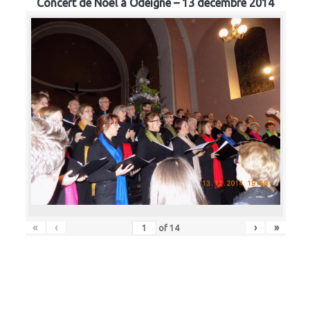
Concert de Noël à Odeigne – 13 décembre 2014
«
‹
›
»
of
14