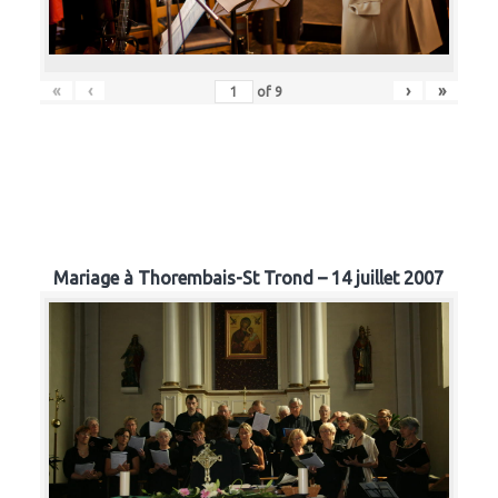
«
‹
›
»
of
9
Mariage à Thorembais-St Trond – 14 juillet 2007