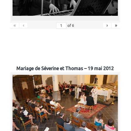
«
‹
›
»
of
6
Mariage de Séverine et Thomas – 19 mai 2012