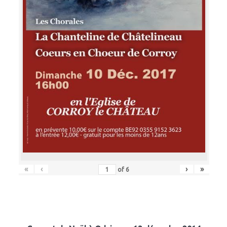
«
‹
›
»
of
6