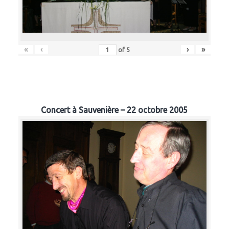
«
‹
›
»
of
5
Concert à Sauvenière – 22 octobre 2005