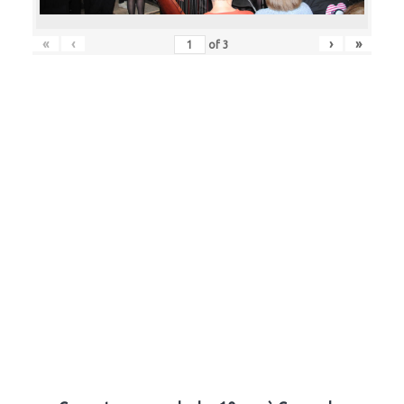
«
‹
›
»
of
3