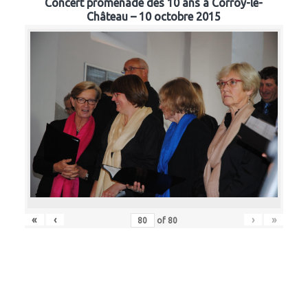
Concert promenade des 10 ans à Corroy-le-
Château – 10 octobre 2015
«
‹
›
»
of
80