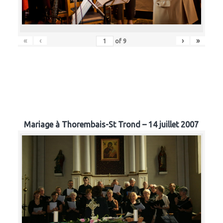
«
‹
›
»
of
9
Mariage à Thorembais-St Trond – 14 juillet 2007