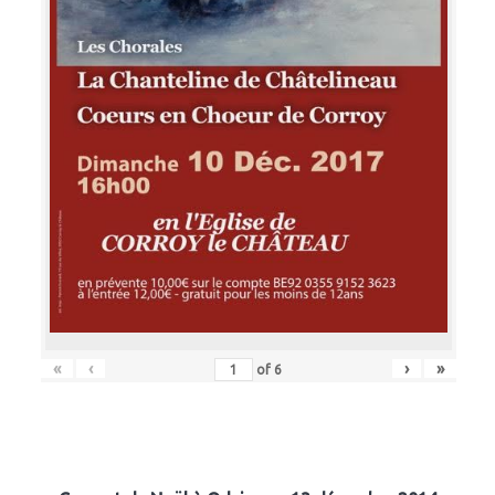
«
‹
›
»
of
6