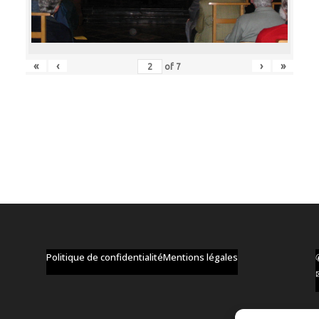
«
‹
›
»
of
7
Politique de confidentialité
Mentions légales