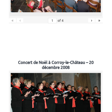
«
‹
›
»
of
4
Concert de Noël à Corroy-le-Château – 20
décembre 2008