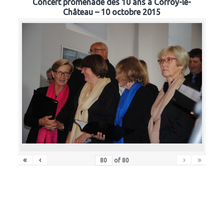
Concert promenade des 10 ans à Corroy-le-
Château – 10 octobre 2015
«
‹
›
»
of
80