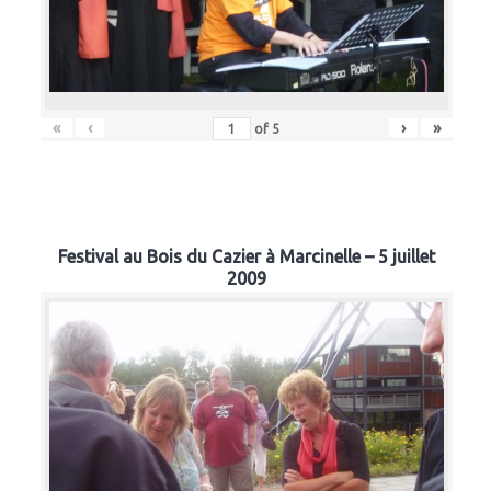
«
‹
›
»
of
5
Festival au Bois du Cazier à Marcinelle – 5 juillet
2009