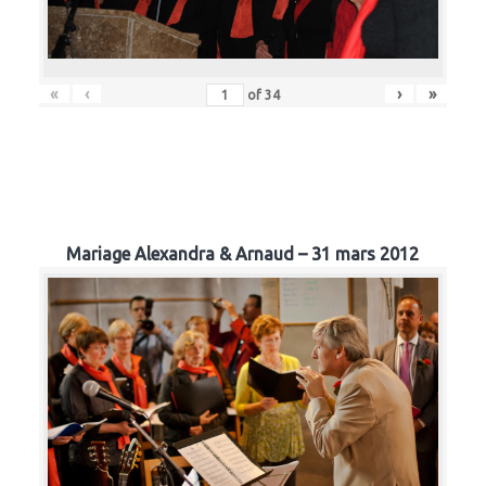
«
‹
›
»
of
34
Mariage Alexandra & Arnaud – 31 mars 2012