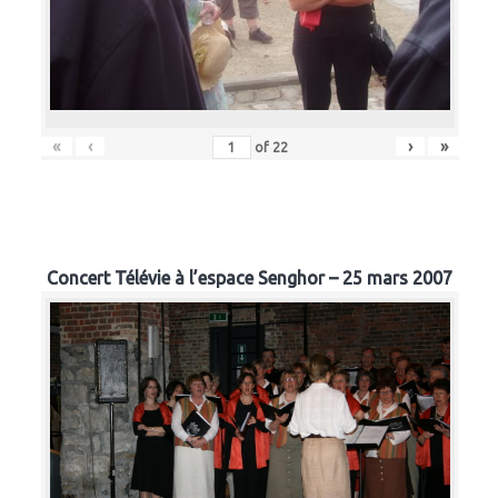
«
‹
›
»
of
22
Concert Télévie à l’espace Senghor – 25 mars 2007