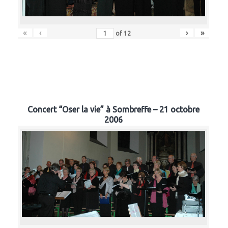
«
‹
›
»
of
12
Concert “Oser la vie” à Sombreffe – 21 octobre
2006