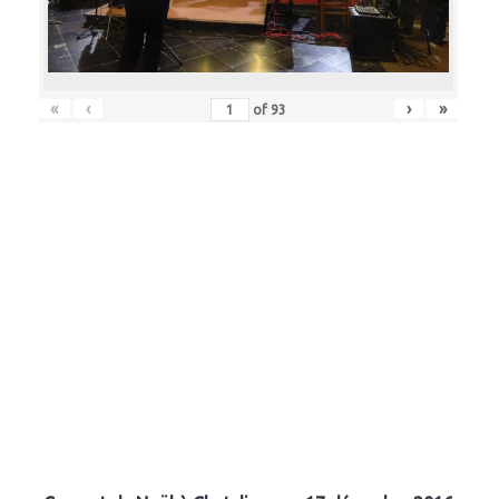
«
‹
›
»
of
93