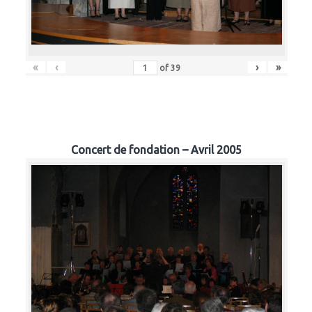
«
‹
›
»
of
39
Concert de fondation – Avril 2005