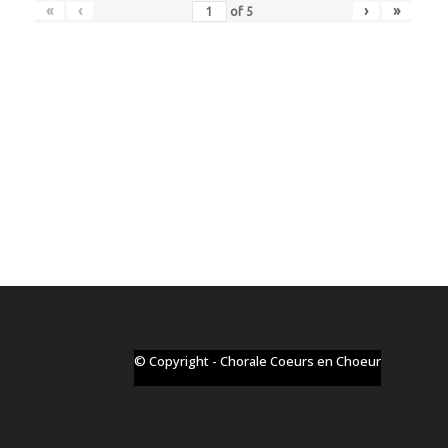
«
‹
›
»
of
5
© Copyright - Chorale Coeurs en Choeur