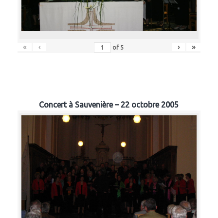
«
‹
›
»
of
5
Concert à Sauvenière – 22 octobre 2005