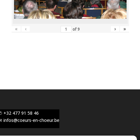
«
‹
›
»
of
9
✆ +32 477 91 58 46
✉ infos@coeurs-en-choeur.be