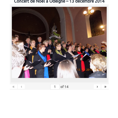
Concert de Noël à Odeigne – 13 décembre 2014
«
‹
›
»
of
14