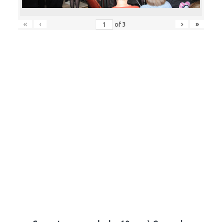
«
‹
›
»
of
3