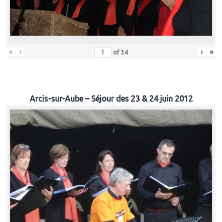
«
‹
›
»
of
34
Arcis-sur-Aube – Séjour des 23 & 24 juin 2012