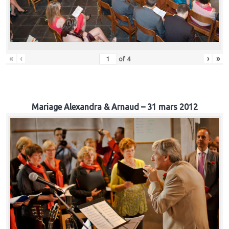
«
‹
›
»
of
4
Mariage Alexandra & Arnaud – 31 mars 2012