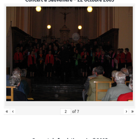
«
‹
›
»
of
7