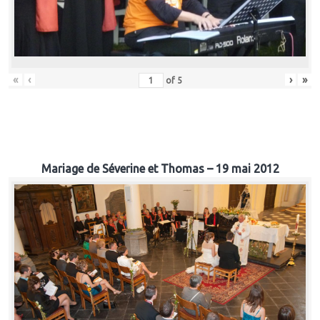
«
‹
›
»
of
5
Mariage de Séverine et Thomas – 19 mai 2012