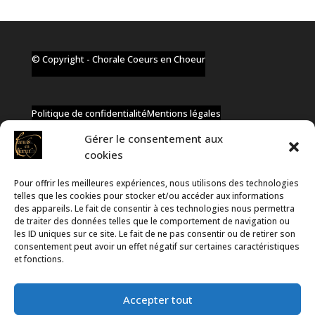
© Copyright - Chorale Coeurs en Choeur
Politique de confidentialité
Mentions légales
Gérer le consentement aux
cookies
Pour offrir les meilleures expériences, nous utilisons des technologies
✆ +32 477 91 58 46
telles que les cookies pour stocker et/ou accéder aux informations
✉ infos@coeurs-en-choeur.be
des appareils. Le fait de consentir à ces technologies nous permettra
de traiter des données telles que le comportement de navigation ou
les ID uniques sur ce site. Le fait de ne pas consentir ou de retirer son
consentement peut avoir un effet négatif sur certaines caractéristiques
Toute proposition de partenariat en développement sera
et fonctions.
rejetée, qu'elle soit faite par téléphone ou par message !
Accepter tout