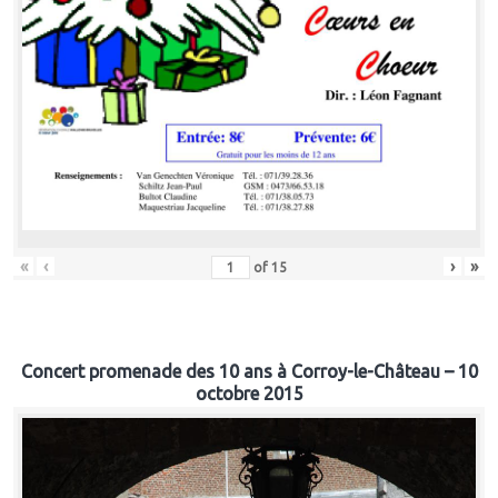
«
‹
›
»
of
15
Concert promenade des 10 ans à Corroy-le-Château – 10
octobre 2015