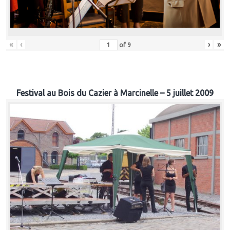
«
‹
›
»
of
9
Festival au Bois du Cazier à Marcinelle – 5 juillet 2009