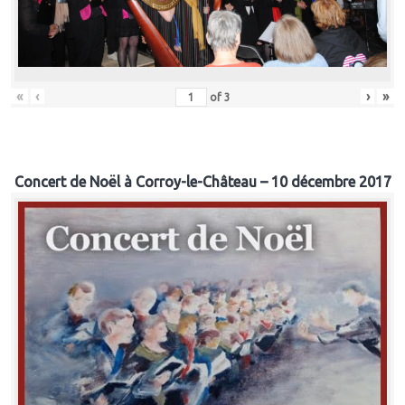
«
‹
›
»
of
3
Concert de Noël à Corroy-le-Château – 10 décembre 2017