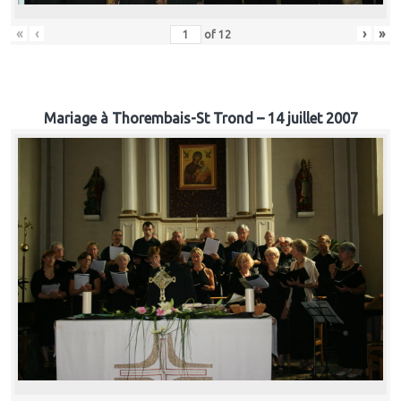
«
‹
›
»
of
12
Mariage à Thorembais-St Trond – 14 juillet 2007