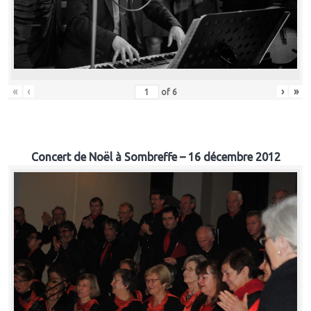
«
‹
›
»
of
6
Concert de Noël à Sombreffe – 16 décembre 2012