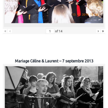
«
‹
›
»
of
14
Mariage Céline & Laurent – 7 septembre 2013