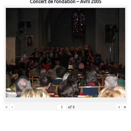
Concert de fondation – Avril 2005
«
‹
›
»
of
9