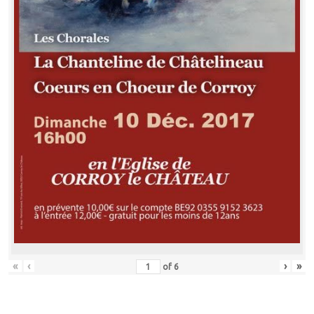
«
‹
›
»
of
6