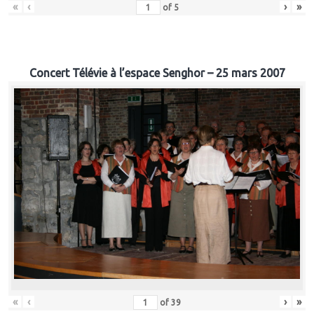
«
‹
›
»
of
5
Concert Télévie à l’espace Senghor – 25 mars 2007
«
‹
›
»
of
39