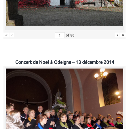
«
‹
›
»
of
80
Concert de Noël à Odeigne – 13 décembre 2014