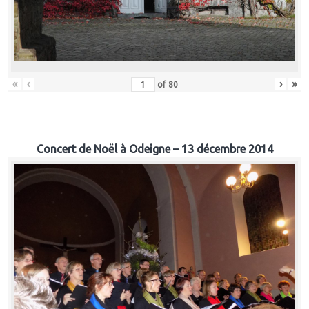
«
‹
›
»
of
80
Concert de Noël à Odeigne – 13 décembre 2014