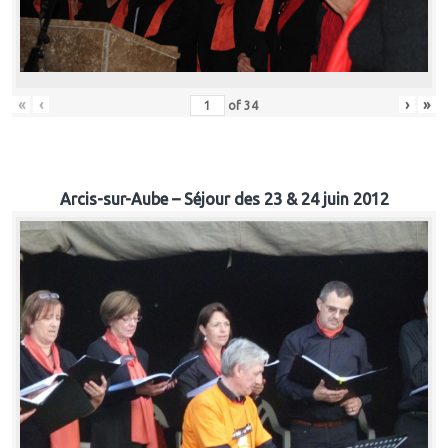
«
‹
›
»
of
34
Arcis-sur-Aube – Séjour des 23 & 24 juin 2012