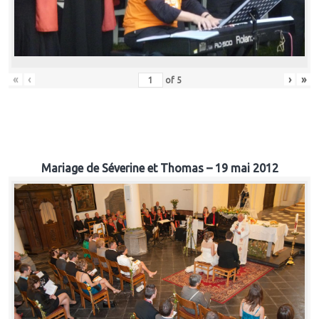
«
‹
›
»
of
5
Mariage de Séverine et Thomas – 19 mai 2012