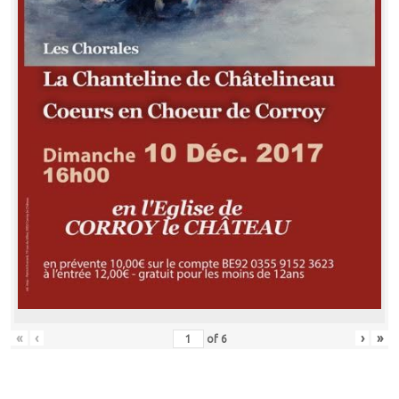
«
‹
›
»
of
6