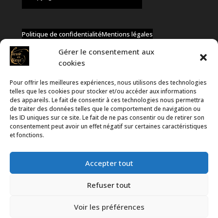
Politique de confidentialité
Mentions légales
Gérer le consentement aux
cookies
Pour offrir les meilleures expériences, nous utilisons des technologies
✆ +32 477 91 58 46
telles que les cookies pour stocker et/ou accéder aux informations
✉ infos@coeurs-en-choeur.be
des appareils. Le fait de consentir à ces technologies nous permettra
de traiter des données telles que le comportement de navigation ou
les ID uniques sur ce site. Le fait de ne pas consentir ou de retirer son
consentement peut avoir un effet négatif sur certaines caractéristiques
Toute proposition de partenariat en développement sera
et fonctions.
rejetée, qu'elle soit faite par téléphone ou par message !
Accepter tout
Refuser tout
Voir les préférences