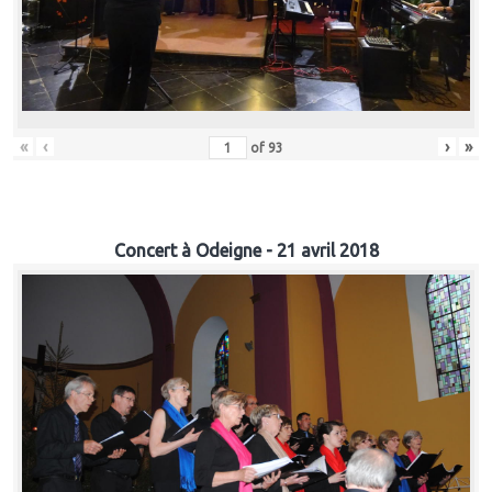
«
‹
›
»
of
93
Concert à Odeigne - 21 avril 2018