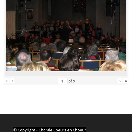
«
‹
›
»
of
9
© Copyright - Chorale Coeurs en Choeur