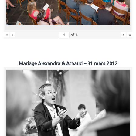
«
‹
›
»
of
4
Mariage Alexandra & Arnaud – 31 mars 2012