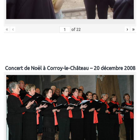
«
‹
›
»
of
22
Concert de Noël à Corroy-le-Château – 20 décembre 2008