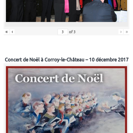
«
‹
›
»
of
3
Concert de Noël à Corroy-le-Château – 10 décembre 2017