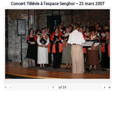
Concert Télévie à l’espace Senghor – 25 mars 2007
«
‹
›
»
of
39