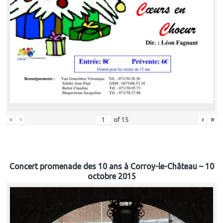
«
‹
›
»
of
15
Concert promenade des 10 ans à Corroy-le-Château – 10
octobre 2015