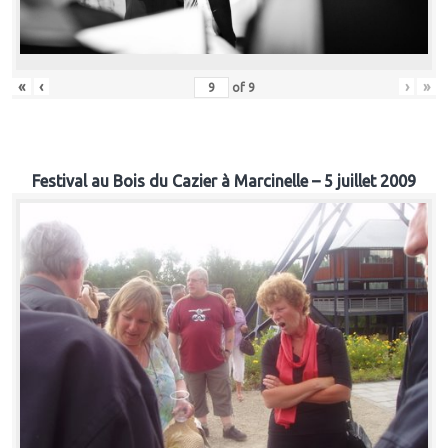
«
‹
›
»
of
9
Festival au Bois du Cazier à Marcinelle – 5 juillet 2009