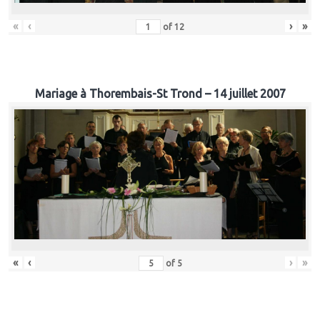
«
‹
›
»
of
12
Mariage à Thorembais-St Trond – 14 juillet 2007
«
‹
›
»
of
5