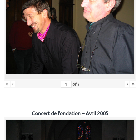
«
‹
›
»
of
7
Concert de fondation – Avril 2005