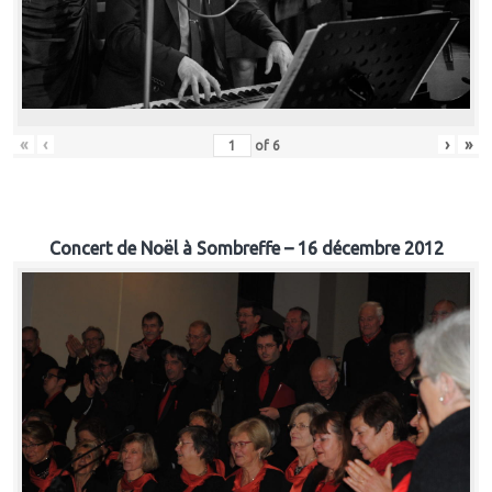
«
‹
›
»
of
6
Concert de Noël à Sombreffe – 16 décembre 2012