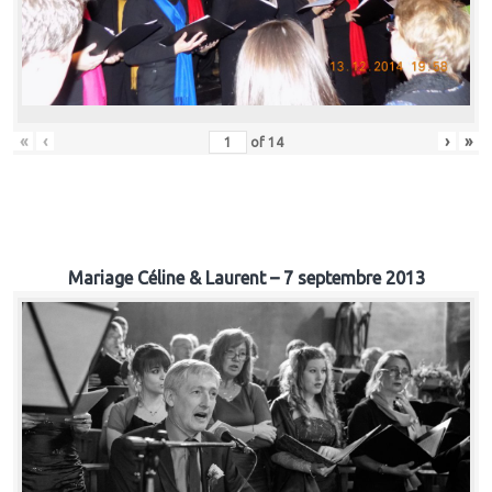
«
‹
›
»
of
14
Mariage Céline & Laurent – 7 septembre 2013