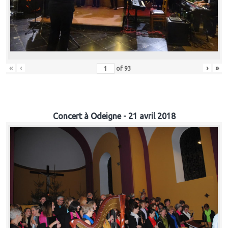
«
‹
›
»
of
93
Concert à Odeigne - 21 avril 2018