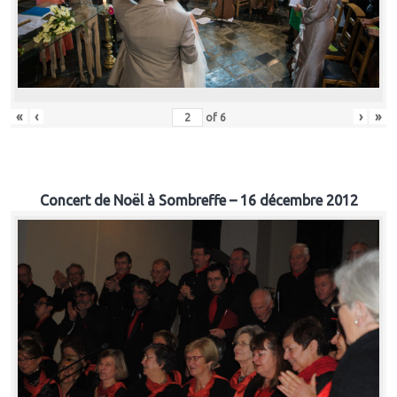
«
‹
›
»
of
6
Concert de Noël à Sombreffe – 16 décembre 2012