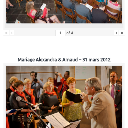
«
‹
›
»
of
4
Mariage Alexandra & Arnaud – 31 mars 2012