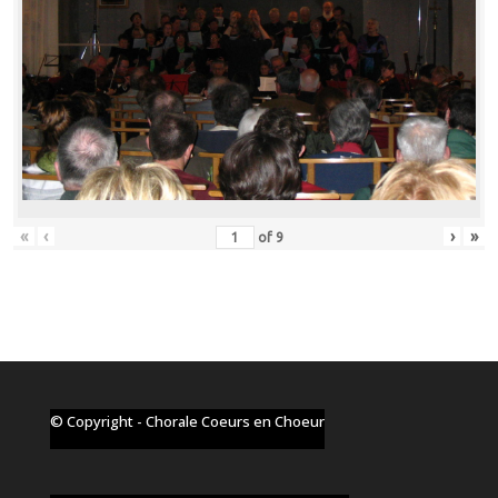
«
‹
›
»
of
9
© Copyright - Chorale Coeurs en Choeur