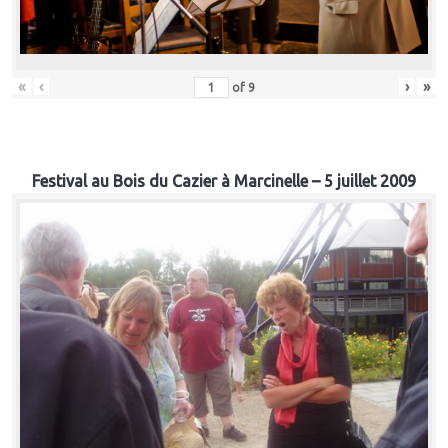
«
‹
›
»
of
9
Festival au Bois du Cazier à Marcinelle – 5 juillet 2009