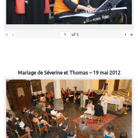
«
‹
›
»
of
5
Mariage de Séverine et Thomas – 19 mai 2012