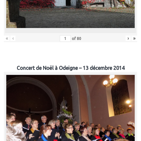
«
‹
›
»
of
80
Concert de Noël à Odeigne – 13 décembre 2014