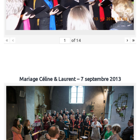
«
‹
›
»
of
14
Mariage Céline & Laurent – 7 septembre 2013