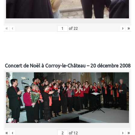
«
‹
›
»
of
22
Concert de Noël à Corroy-le-Château – 20 décembre 2008
«
‹
›
»
of
12