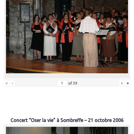
«
‹
›
»
of
39
Concert “Oser la vie” à Sombreffe – 21 octobre 2006