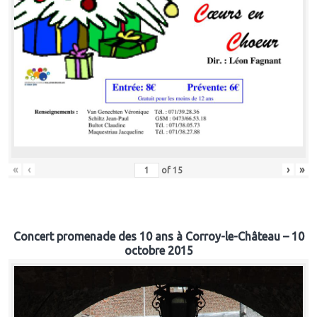
«
‹
›
»
of
15
Concert promenade des 10 ans à Corroy-le-Château – 10
octobre 2015