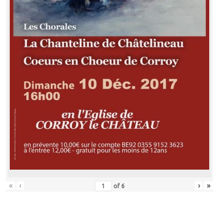
«
‹
›
»
of
6