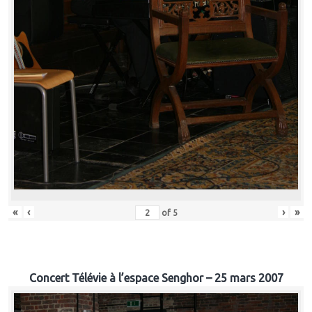
«
‹
›
»
of
5
Concert Télévie à l’espace Senghor – 25 mars 2007