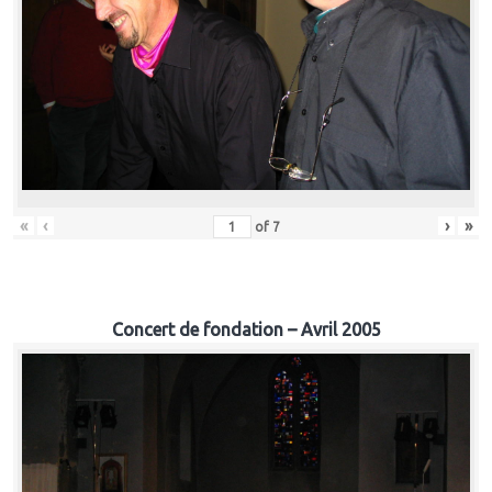
«
‹
›
»
of
7
Concert de fondation – Avril 2005