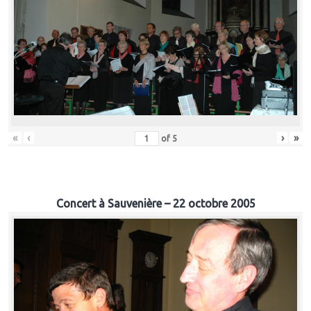
«
‹
›
»
of
5
Concert à Sauvenière – 22 octobre 2005