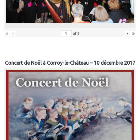
«
‹
›
»
of
3
Concert de Noël à Corroy-le-Château – 10 décembre 2017