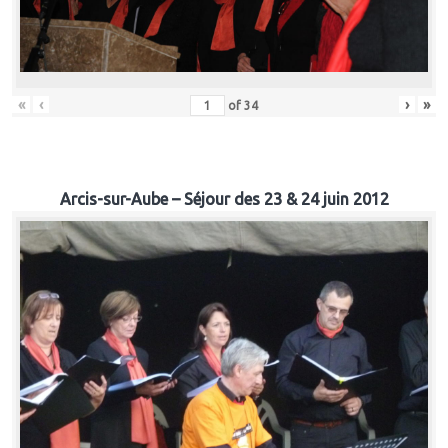
«
‹
›
»
of
34
Arcis-sur-Aube – Séjour des 23 & 24 juin 2012