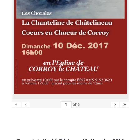
«
‹
›
»
of
6