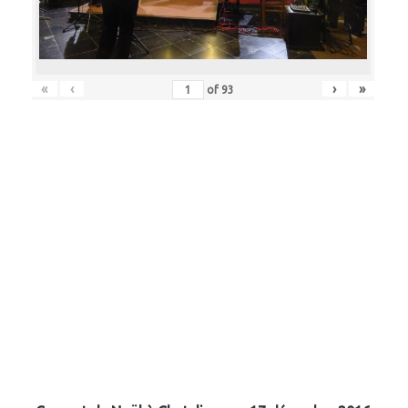
«
‹
›
»
of
93