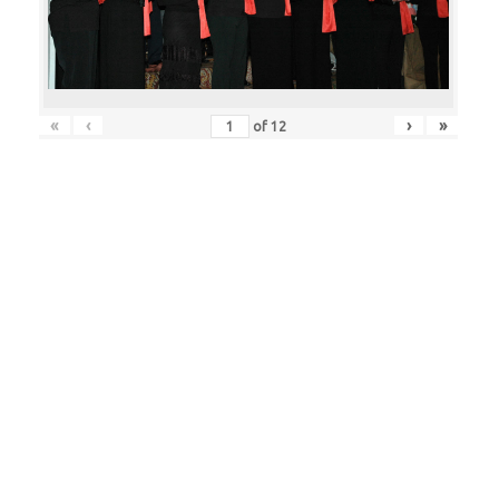
«
‹
›
»
of
12