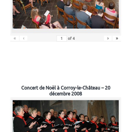
«
‹
›
»
of
4
Concert de Noël à Corroy-le-Château – 20
décembre 2008