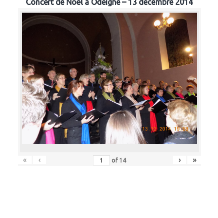
Concert de Noël à Odeigne – 13 décembre 2014
«
‹
›
»
of
14