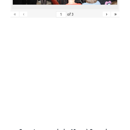
«
‹
›
»
of
3