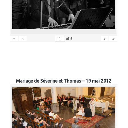
«
‹
›
»
of
6
Mariage de Séverine et Thomas – 19 mai 2012