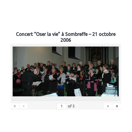
Concert “Oser la vie” à Sombreffe – 21 octobre
2006
«
‹
›
»
of
5