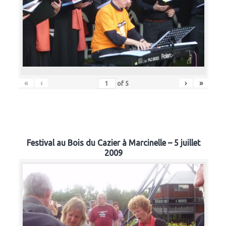
«
‹
›
»
of
5
Festival au Bois du Cazier à Marcinelle – 5 juillet
2009