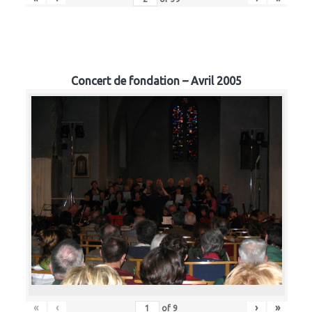
Concert de fondation – Avril 2005
«
‹
›
»
of
9