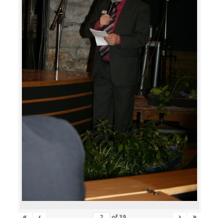
«
‹
›
»
of
39