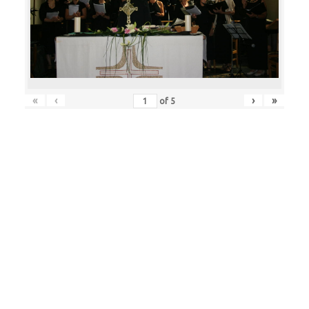
«
‹
›
»
of
5