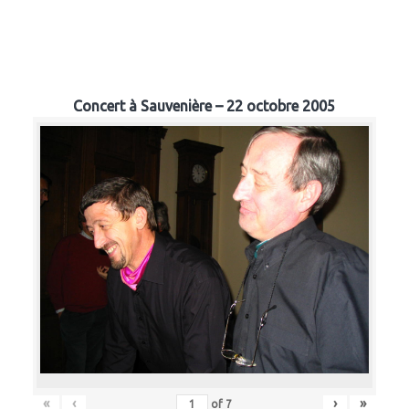
Concert à Sauvenière – 22 octobre 2005
«
‹
›
»
of
7