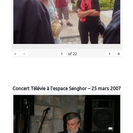
«
‹
›
»
of
22
Concert Télévie à l’espace Senghor – 25 mars 2007