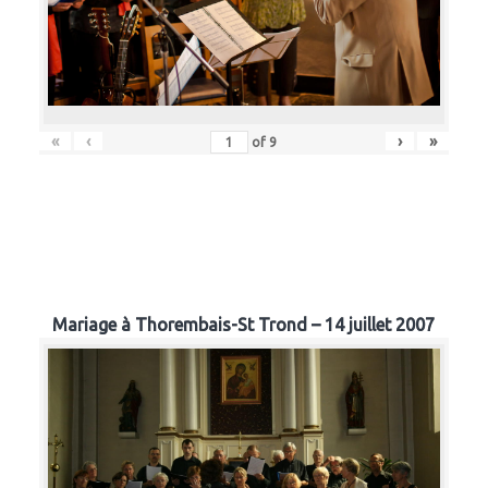
«
‹
›
»
of
9
Mariage à Thorembais-St Trond – 14 juillet 2007