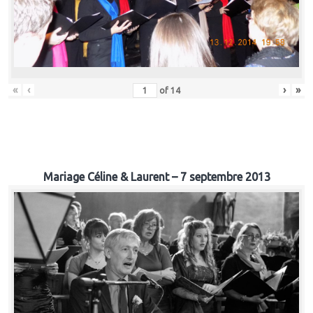
«
‹
›
»
of
14
Mariage Céline & Laurent – 7 septembre 2013