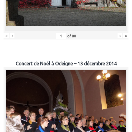
«
‹
›
»
of
80
Concert de Noël à Odeigne – 13 décembre 2014