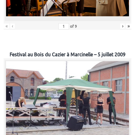
«
‹
›
»
of
9
Festival au Bois du Cazier à Marcinelle – 5 juillet 2009