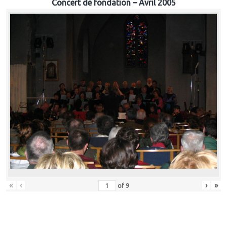
Concert de fondation – Avril 2005
«
‹
›
»
of
9