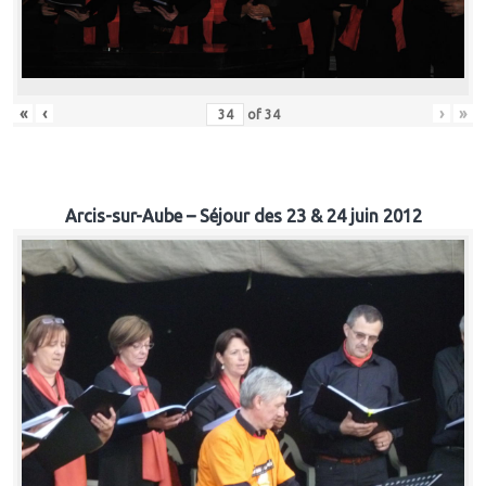
«
‹
›
»
of
34
Arcis-sur-Aube – Séjour des 23 & 24 juin 2012