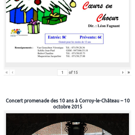
«
‹
›
»
of
15
Concert promenade des 10 ans à Corroy-le-Château – 10
octobre 2015