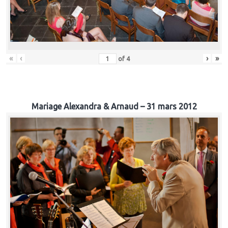
«
‹
›
»
of
4
Mariage Alexandra & Arnaud – 31 mars 2012