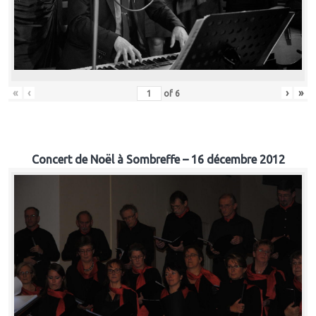
«
‹
›
»
of
6
Concert de Noël à Sombreffe – 16 décembre 2012