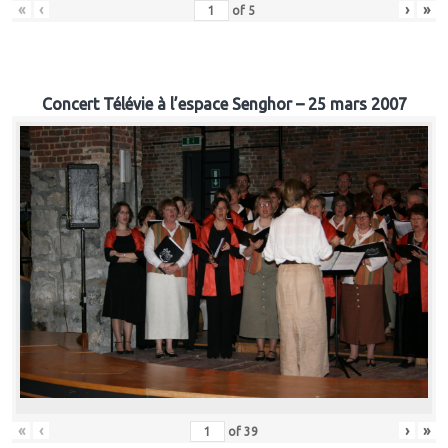
«
‹
›
»
of
5
Concert Télévie à l’espace Senghor – 25 mars 2007
«
‹
›
»
of
39