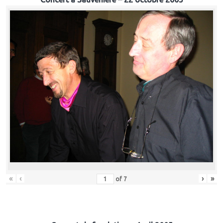
«
‹
›
»
of
7