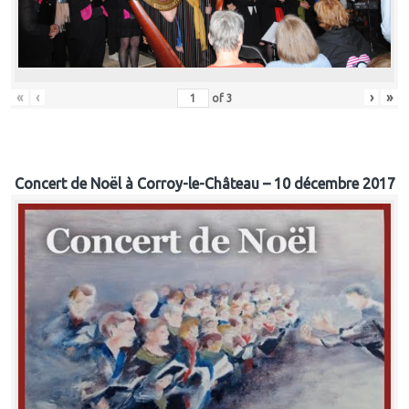
«
‹
›
»
of
3
Concert de Noël à Corroy-le-Château – 10 décembre 2017