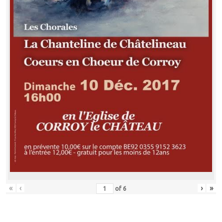
«
‹
›
»
of
6