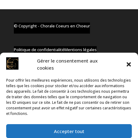
© Copyright - Chorale Coeurs en Choeur
Politique de confidentialité
Mentions légales
Gérer le consentement aux
cookies
Pour offrir les meilleures expériences, nous utilisons des technologies
✆ +32 477 91 58 46
telles que les cookies pour stocker et/ou accéder aux informations
✉ infos@coeurs-en-choeur.be
des appareils. Le fait de consentir à ces technologies nous permettra
de traiter des données telles que le comportement de navigation ou
les ID uniques sur ce site. Le fait de ne pas consentir ou de retirer son
consentement peut avoir un effet négatif sur certaines caractéristiques
Toute proposition de partenariat en développement sera
et fonctions.
rejetée, qu'elle soit faite par téléphone ou par message !
Accepter tout