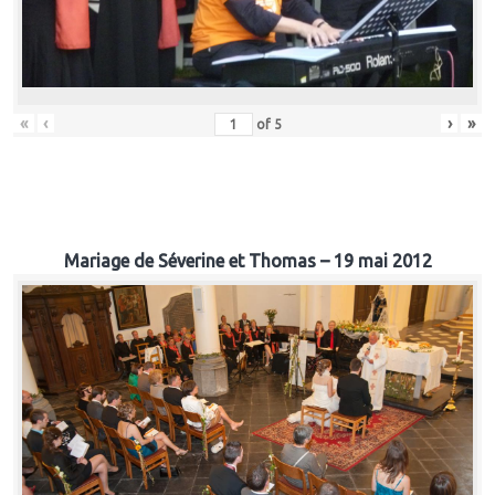
«
‹
›
»
of
5
Mariage de Séverine et Thomas – 19 mai 2012