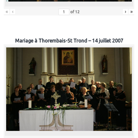
«
‹
›
»
of
12
Mariage à Thorembais-St Trond – 14 juillet 2007