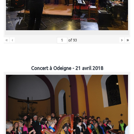
«
‹
›
»
of
93
Concert à Odeigne - 21 avril 2018