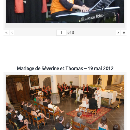
«
‹
›
»
of
5
Mariage de Séverine et Thomas – 19 mai 2012