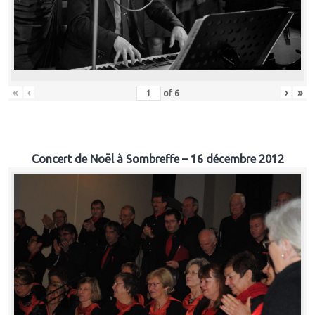
«
‹
›
»
of
6
Concert de Noël à Sombreffe – 16 décembre 2012