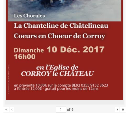
«
‹
›
»
of
6