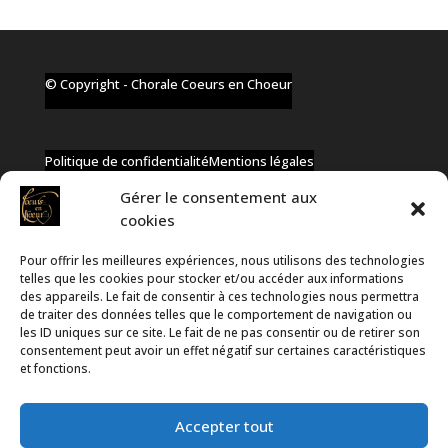
© Copyright - Chorale Coeurs en Choeur
Politique de confidentialité
Mentions légales
Gérer le consentement aux
cookies
Pour offrir les meilleures expériences, nous utilisons des technologies
✆ +32 477 91 58 46
telles que les cookies pour stocker et/ou accéder aux informations
✉ infos@coeurs-en-choeur.be
des appareils. Le fait de consentir à ces technologies nous permettra
de traiter des données telles que le comportement de navigation ou
les ID uniques sur ce site. Le fait de ne pas consentir ou de retirer son
consentement peut avoir un effet négatif sur certaines caractéristiques
Toute proposition de partenariat en développement sera
et fonctions.
rejetée, qu'elle soit faite par téléphone ou par message !
Accepter tout