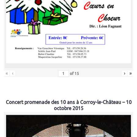
«
‹
›
»
of
15
Concert promenade des 10 ans à Corroy-le-Château – 10
octobre 2015