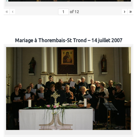
«
‹
›
»
of
12
Mariage à Thorembais-St Trond – 14 juillet 2007