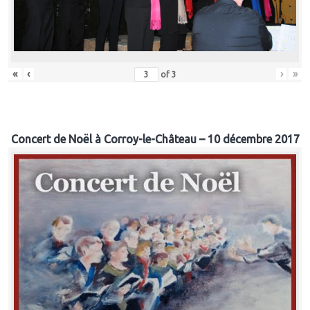
«
‹
›
»
of
3
Concert de Noël à Corroy-le-Château – 10 décembre 2017