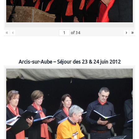
«
‹
›
»
of
34
Arcis-sur-Aube – Séjour des 23 & 24 juin 2012