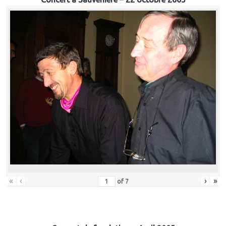
«
‹
›
»
of
7