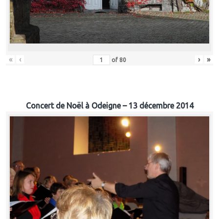
«
‹
›
»
of
80
Concert de Noël à Odeigne – 13 décembre 2014