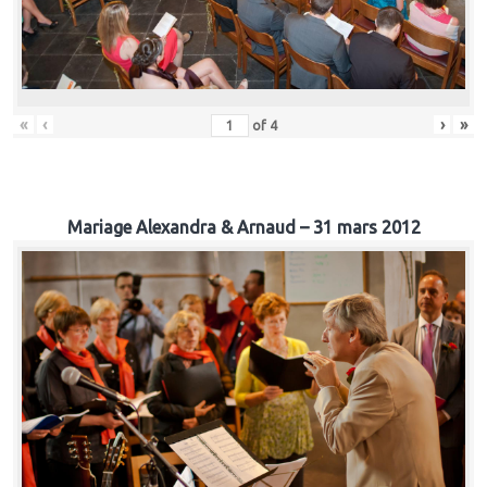
«
‹
›
»
of
4
Mariage Alexandra & Arnaud – 31 mars 2012