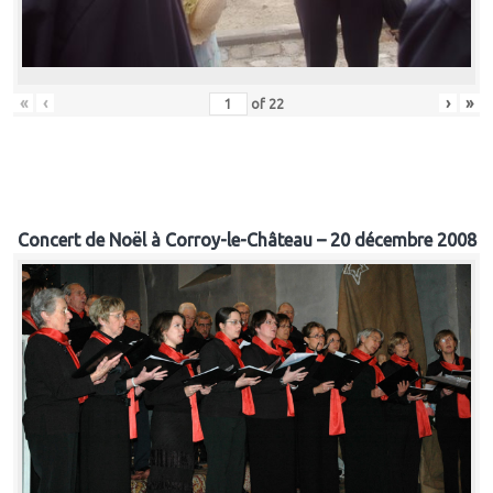
«
‹
›
»
of
22
Concert de Noël à Corroy-le-Château – 20 décembre 2008