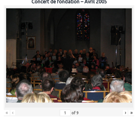
Concert de fondation – Avril 2005
«
‹
›
»
of
9