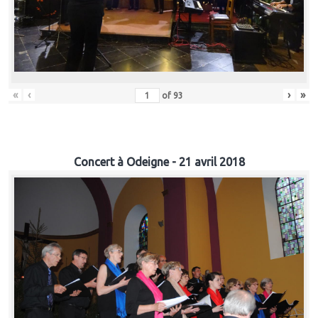
«
‹
›
»
of
93
Concert à Odeigne - 21 avril 2018