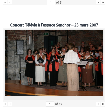
«
‹
›
»
of
5
Concert Télévie à l’espace Senghor – 25 mars 2007
«
‹
›
»
of
39