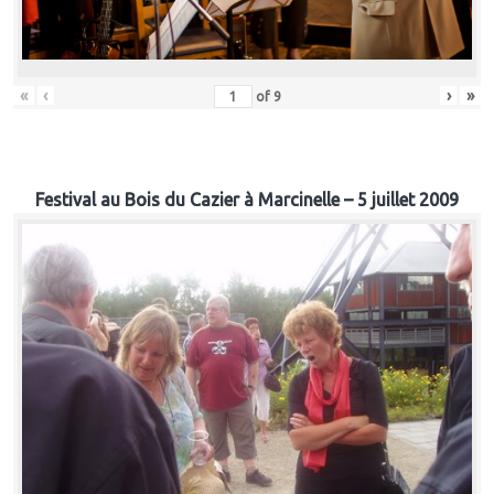
«
‹
›
»
of
9
Festival au Bois du Cazier à Marcinelle – 5 juillet 2009