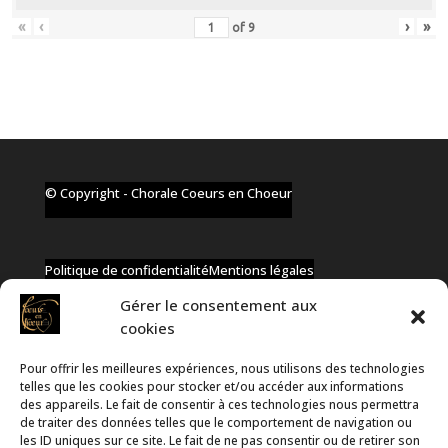
«
‹
›
»
of
9
© Copyright - Chorale Coeurs en Choeur
Politique de confidentialité
Mentions légales
Gérer le consentement aux
cookies
Pour offrir les meilleures expériences, nous utilisons des technologies
✆ +32 477 91 58 46
telles que les cookies pour stocker et/ou accéder aux informations
✉ infos@coeurs-en-choeur.be
des appareils. Le fait de consentir à ces technologies nous permettra
de traiter des données telles que le comportement de navigation ou
les ID uniques sur ce site. Le fait de ne pas consentir ou de retirer son