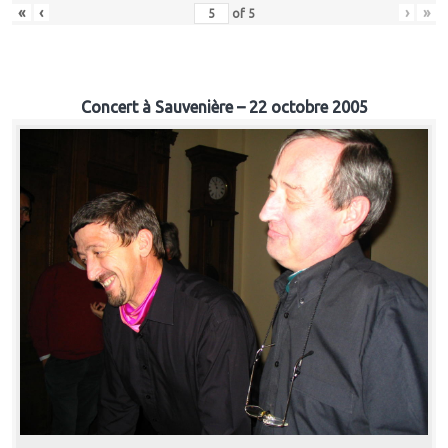
«
‹
›
»
of
5
Concert à Sauvenière – 22 octobre 2005