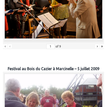
«
‹
›
»
of
9
Festival au Bois du Cazier à Marcinelle – 5 juillet 2009