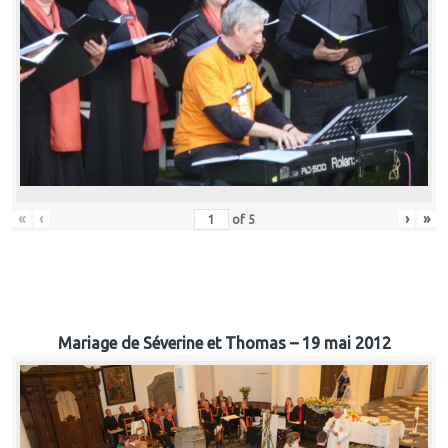
«
‹
›
»
of
5
Mariage de Séverine et Thomas – 19 mai 2012