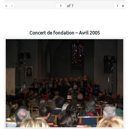
«
‹
›
»
of
7
Concert de fondation – Avril 2005