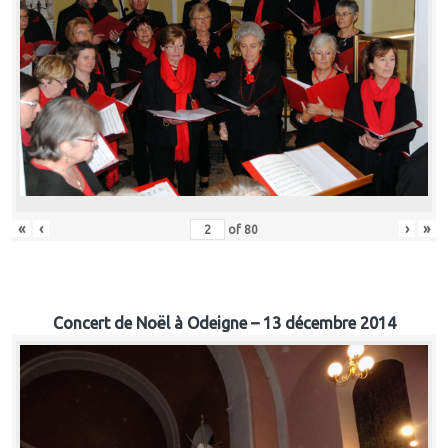
«
‹
›
»
of
80
Concert de Noël à Odeigne – 13 décembre 2014