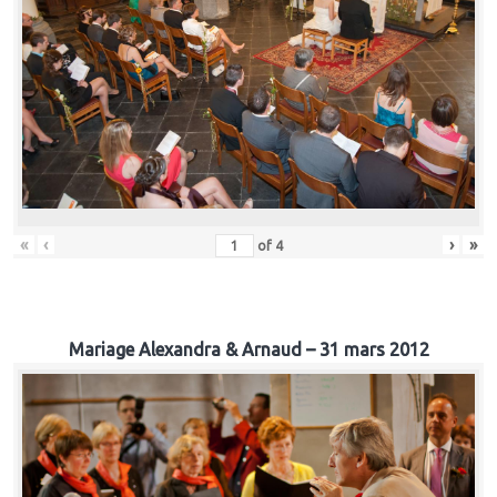
«
‹
›
»
of
4
Mariage Alexandra & Arnaud – 31 mars 2012