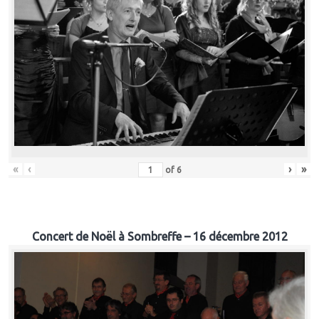
«
‹
›
»
of
6
Concert de Noël à Sombreffe – 16 décembre 2012