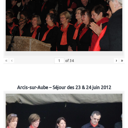
«
‹
›
»
of
34
Arcis-sur-Aube – Séjour des 23 & 24 juin 2012