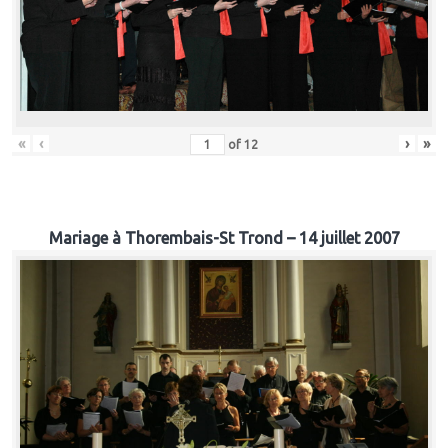
«
‹
›
»
of
12
Mariage à Thorembais-St Trond – 14 juillet 2007