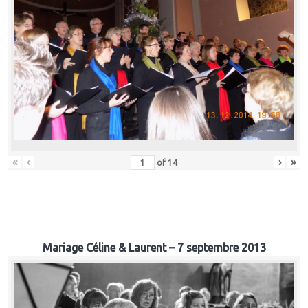
«
‹
›
»
of
14
Mariage Céline & Laurent – 7 septembre 2013