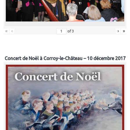
«
‹
›
»
of
3
Concert de Noël à Corroy-le-Château – 10 décembre 2017