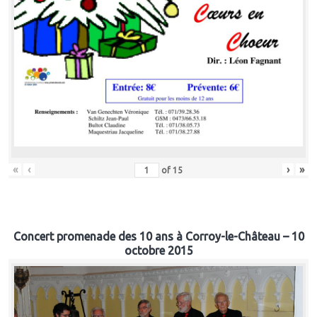
«
‹
›
»
of
15
Concert promenade des 10 ans à Corroy-le-Château – 10
octobre 2015