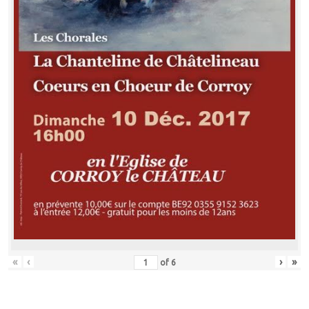
«
‹
›
»
of
6