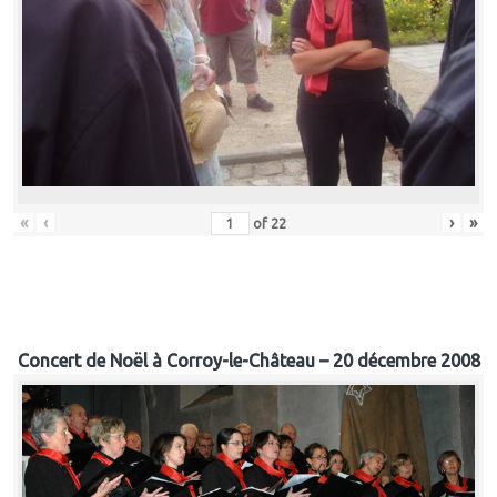
«
‹
›
»
of
22
Concert de Noël à Corroy-le-Château – 20 décembre 2008