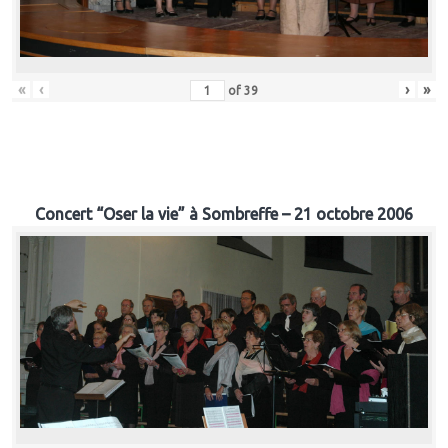
«
‹
›
»
of
39
Concert “Oser la vie” à Sombreffe – 21 octobre 2006