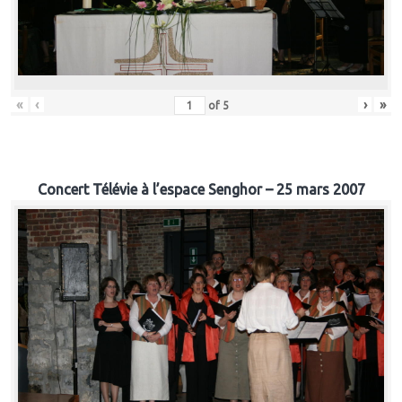
«
‹
›
»
of
5
Concert Télévie à l’espace Senghor – 25 mars 2007