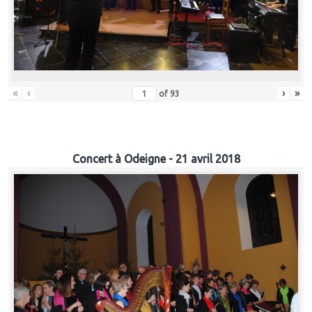
«
‹
›
»
of
93
Concert à Odeigne - 21 avril 2018