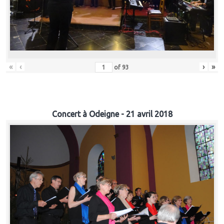
«
‹
›
»
of
93
Concert à Odeigne - 21 avril 2018