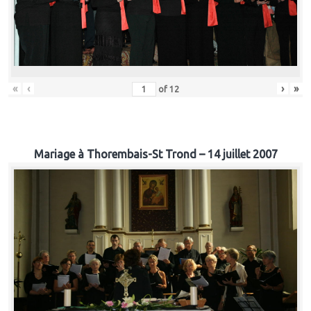
«
‹
›
»
of
12
Mariage à Thorembais-St Trond – 14 juillet 2007