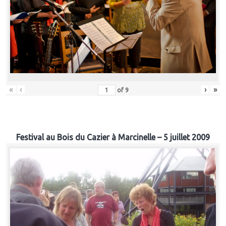
«
‹
›
»
of
9
Festival au Bois du Cazier à Marcinelle – 5 juillet 2009