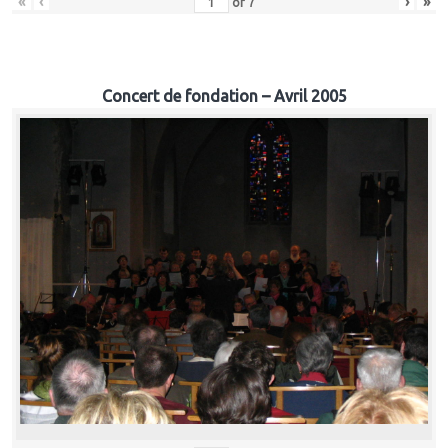
«
‹
›
»
of
7
Concert de fondation – Avril 2005