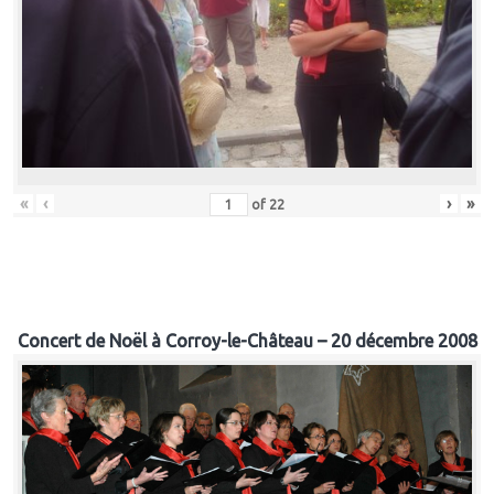
«
‹
›
»
of
22
Concert de Noël à Corroy-le-Château – 20 décembre 2008