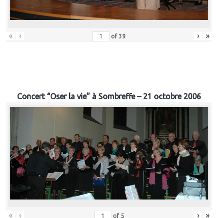
«
‹
›
»
of
39
Concert “Oser la vie” à Sombreffe – 21 octobre 2006
«
‹
›
»
of
5