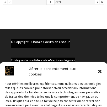
«
‹
›
»
of
9
© Copyright - Chorale Coeurs en Choeur
Politique de confidentialité
Mentions légales
Gérer le consentement aux
cookies
Pour offrir les meilleures expériences, nous utilisons des technologies
✆ +32 477 91 58 46
telles que les cookies pour stocker et/ou accéder aux informations
✉ infos@coeurs-en-choeur.be
des appareils. Le fait de consentir à ces technologies nous permettra
de traiter des données telles que le comportement de navigation ou
les ID uniques sur ce site. Le fait de ne pas consentir ou de retirer son
consentement peut avoir un effet négatif sur certaines caractéristiques