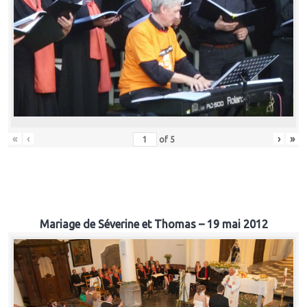
«
‹
›
»
of
5
Mariage de Séverine et Thomas – 19 mai 2012