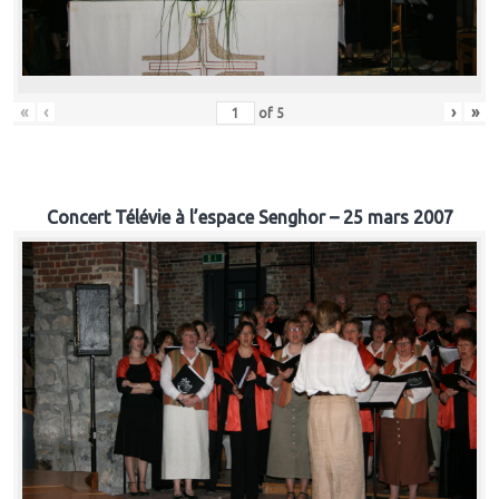
«
‹
›
»
of
5
Concert Télévie à l’espace Senghor – 25 mars 2007