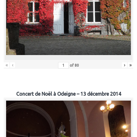
«
‹
›
»
of
80
Concert de Noël à Odeigne – 13 décembre 2014