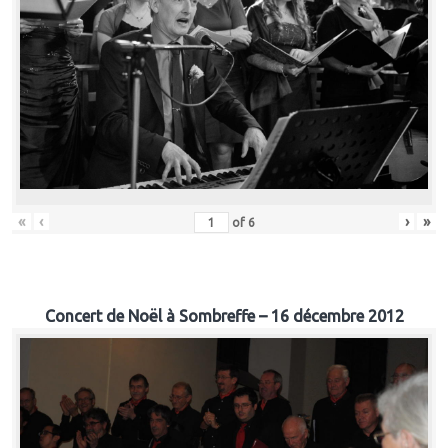
«
‹
›
»
of
6
Concert de Noël à Sombreffe – 16 décembre 2012