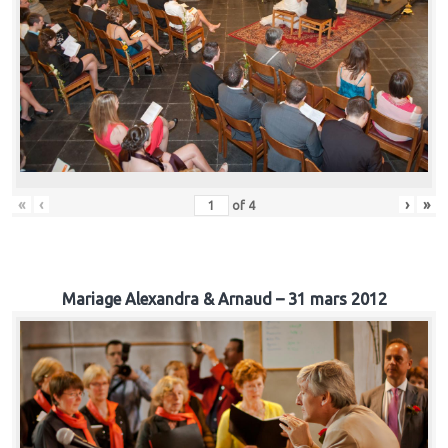
«
‹
›
»
of
4
Mariage Alexandra & Arnaud – 31 mars 2012