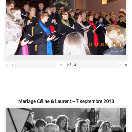
«
‹
›
»
of
14
Mariage Céline & Laurent – 7 septembre 2013