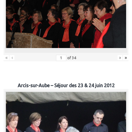
«
‹
›
»
of
34
Arcis-sur-Aube – Séjour des 23 & 24 juin 2012