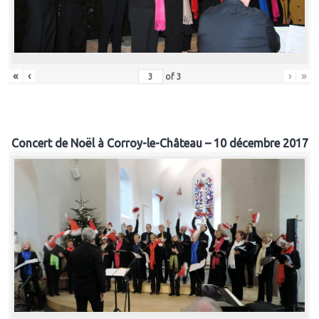
«
‹
›
»
of
3
Concert de Noël à Corroy-le-Château – 10 décembre 2017