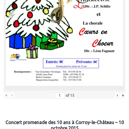
«
‹
›
»
of
15
Concert promenade des 10 ans à Corroy-le-Château – 10
octobre 2015