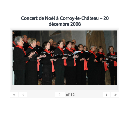
Concert de Noël à Corroy-le-Château – 20
décembre 2008
«
‹
›
»
of
12