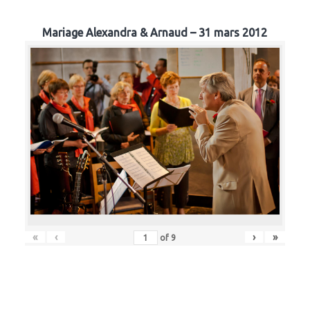
Mariage Alexandra & Arnaud – 31 mars 2012
«
‹
›
»
of
9