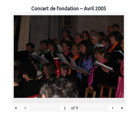
Concert de fondation – Avril 2005
«
‹
›
»
of
9