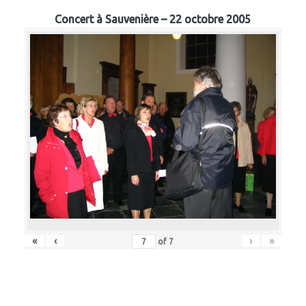
Concert à Sauvenière – 22 octobre 2005
«
‹
›
»
of
7