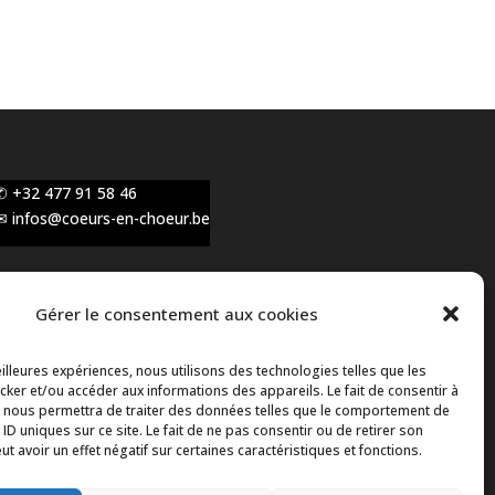
✆ +32 477 91 58 46
✉ infos@coeurs-en-choeur.be
Gérer le consentement aux cookies
Toute proposition de partenariat en
développement sera rejetée, qu'elle soit faite par
eilleures expériences, nous utilisons des technologies telles que les
téléphone ou par message !
ker et/ou accéder aux informations des appareils. Le fait de consentir à
 nous permettra de traiter des données telles que le comportement de
 ID uniques sur ce site. Le fait de ne pas consentir ou de retirer son
 avoir un effet négatif sur certaines caractéristiques et fonctions.