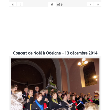
«
‹
›
»
of
6
Concert de Noël à Odeigne – 13 décembre 2014