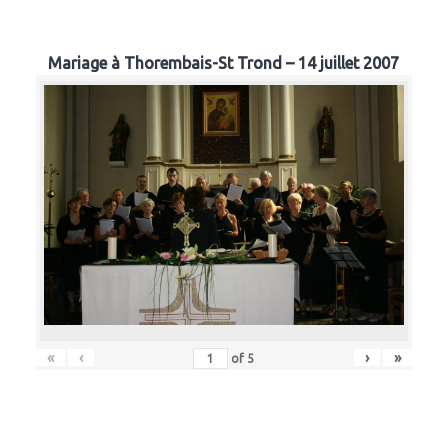
Mariage à Thorembais-St Trond – 14 juillet 2007
«
‹
›
»
of
5