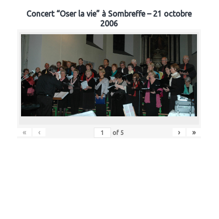
Concert “Oser la vie” à Sombreffe – 21 octobre
2006
«
‹
›
»
of
5