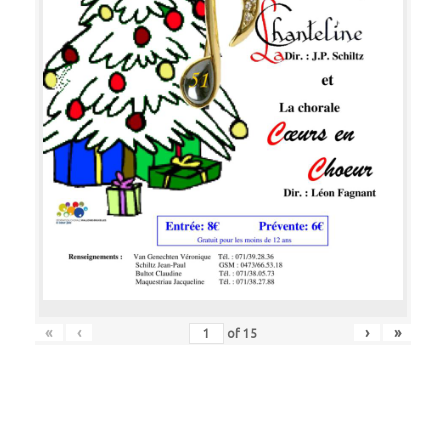
«
‹
›
»
of
15