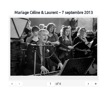
Mariage Céline & Laurent – 7 septembre 2013
«
‹
›
»
of
6