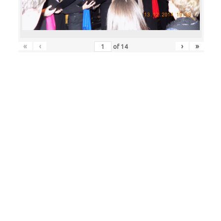
«
‹
›
»
of
14