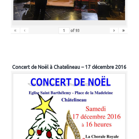
«
‹
›
»
of
93
Concert de Noël à Chatelineau – 17 décembre 2016