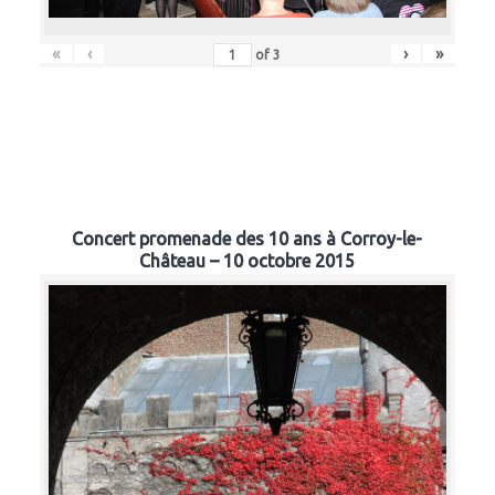
«
‹
›
»
of
3
Concert promenade des 10 ans à Corroy-le-
Château – 10 octobre 2015