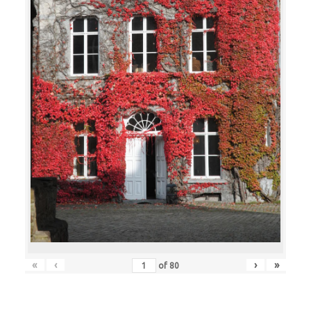
«
‹
›
»
of
80