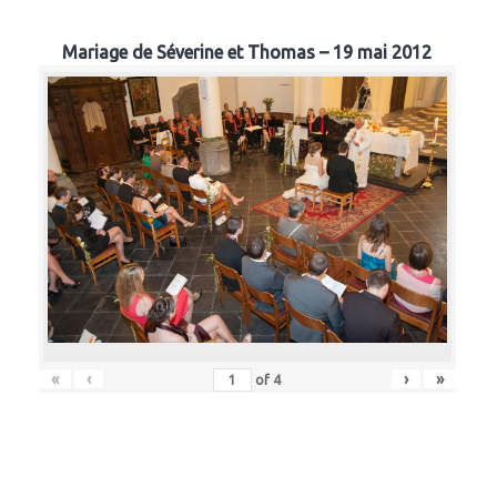
Mariage de Séverine et Thomas – 19 mai 2012
«
‹
›
»
of
4