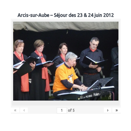
Arcis-sur-Aube – Séjour des 23 & 24 juin 2012
«
‹
›
»
of
5