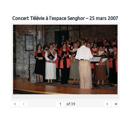
Concert Télévie à l’espace Senghor – 25 mars 2007
«
‹
›
»
of
39