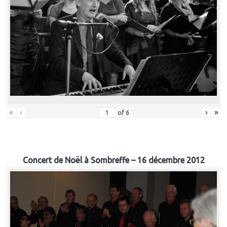
«
‹
›
»
of
6
Concert de Noël à Sombreffe – 16 décembre 2012