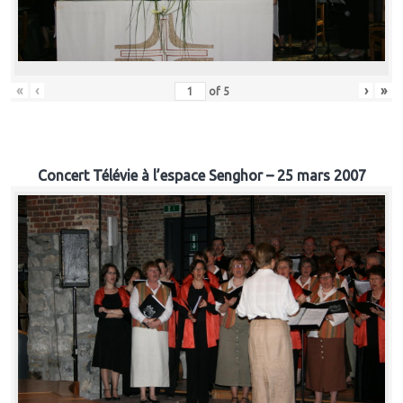
«
‹
›
»
of
5
Concert Télévie à l’espace Senghor – 25 mars 2007