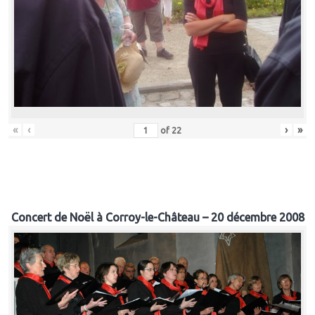
«
‹
›
»
of
22
Concert de Noël à Corroy-le-Château – 20 décembre 2008