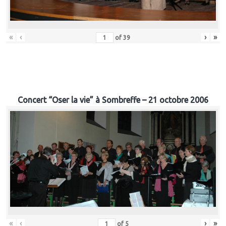
«
‹
›
»
of
39
Concert “Oser la vie” à Sombreffe – 21 octobre 2006
«
‹
›
»
of
5