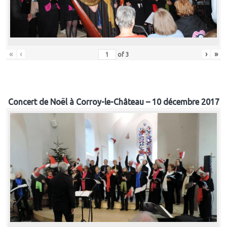
«
‹
›
»
of
3
Concert de Noël à Corroy-le-Château – 10 décembre 2017