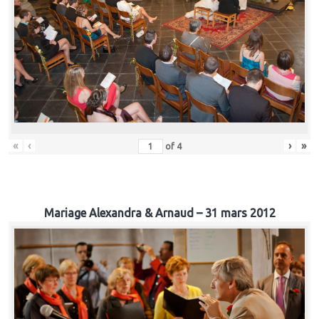
«
‹
›
»
of
4
Mariage Alexandra & Arnaud – 31 mars 2012