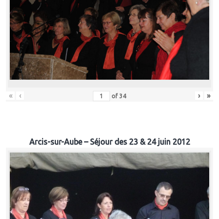
«
‹
›
»
of
34
Arcis-sur-Aube – Séjour des 23 & 24 juin 2012