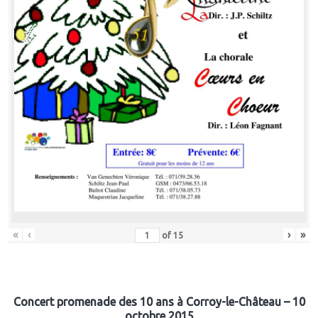
«
‹
›
»
of
15
Concert promenade des 10 ans à Corroy-le-Château – 10
octobre 2015