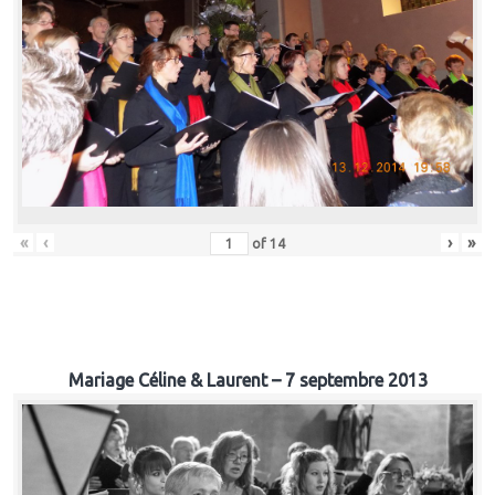
«
‹
›
»
of
14
Mariage Céline & Laurent – 7 septembre 2013