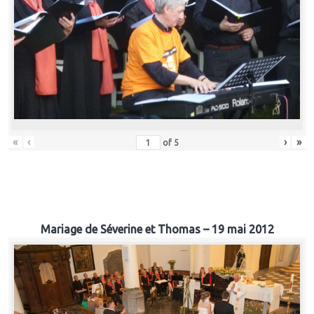
«
‹
›
»
of
5
Mariage de Séverine et Thomas – 19 mai 2012