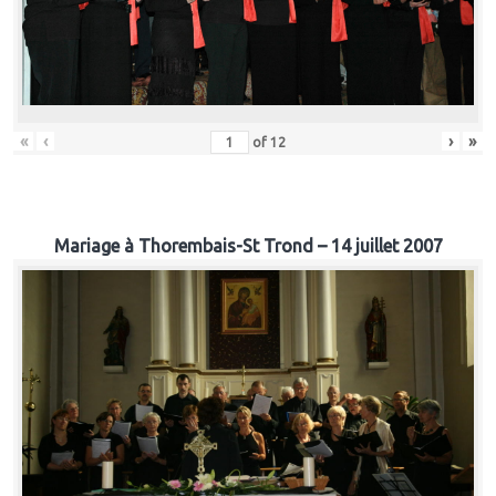
«
‹
›
»
of
12
Mariage à Thorembais-St Trond – 14 juillet 2007