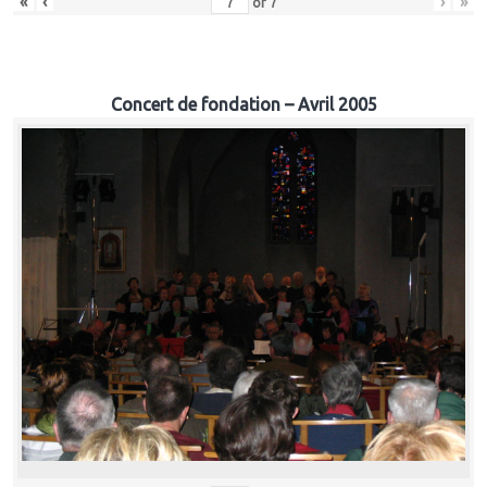
«
‹
›
»
of
7
Concert de fondation – Avril 2005