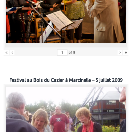
«
‹
›
»
of
9
Festival au Bois du Cazier à Marcinelle – 5 juillet 2009