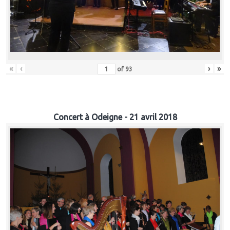
«
‹
›
»
of
93
Concert à Odeigne - 21 avril 2018