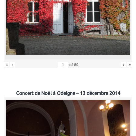
«
‹
›
»
of
80
Concert de Noël à Odeigne – 13 décembre 2014