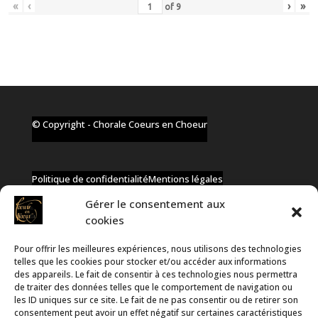
«
‹
›
»
of
9
© Copyright - Chorale Coeurs en Choeur
Politique de confidentialité
Mentions légales
Gérer le consentement aux
cookies
Pour offrir les meilleures expériences, nous utilisons des technologies
✆ +32 477 91 58 46
telles que les cookies pour stocker et/ou accéder aux informations
✉ infos@coeurs-en-choeur.be
des appareils. Le fait de consentir à ces technologies nous permettra
de traiter des données telles que le comportement de navigation ou
les ID uniques sur ce site. Le fait de ne pas consentir ou de retirer son
consentement peut avoir un effet négatif sur certaines caractéristiques