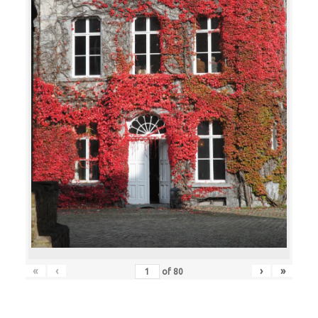
«
‹
›
»
of
80