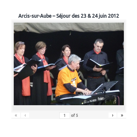
Arcis-sur-Aube – Séjour des 23 & 24 juin 2012
«
‹
›
»
of
5