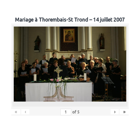
Mariage à Thorembais-St Trond – 14 juillet 2007
«
‹
›
»
of
5