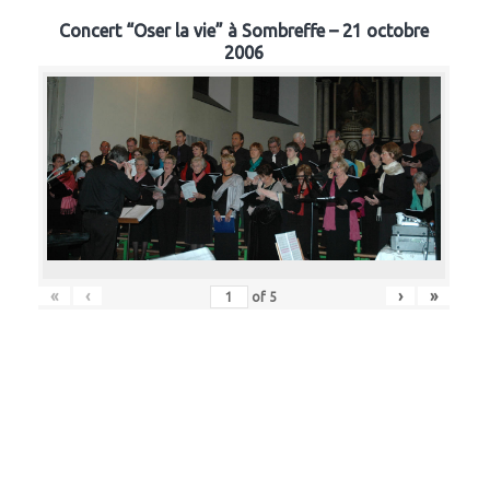
Concert “Oser la vie” à Sombreffe – 21 octobre
2006
«
‹
›
»
of
5