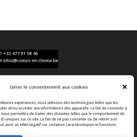
✆ +32 477 91 58 46
✉ infos@coeurs-en-choeur.be
Gérer le consentement aux cookies
Toute proposition de partenariat en
développement sera rejetée, qu'elle soit faite par
eilleures expériences, nous utilisons des technologies telles que les
téléphone ou par message !
ker et/ou accéder aux informations des appareils. Le fait de consentir à
 nous permettra de traiter des données telles que le comportement de
 ID uniques sur ce site. Le fait de ne pas consentir ou de retirer son
 avoir un effet négatif sur certaines caractéristiques et fonctions.