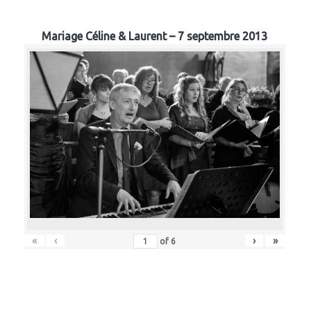
Mariage Céline & Laurent – 7 septembre 2013
«
‹
›
»
of
6