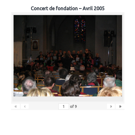
Concert de fondation – Avril 2005
«
‹
›
»
of
9