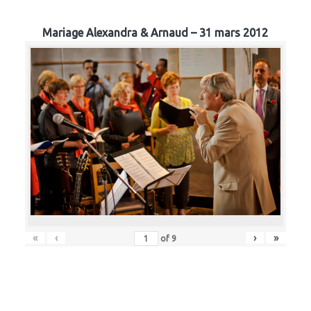
Mariage Alexandra & Arnaud – 31 mars 2012
«
‹
›
»
of
9