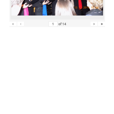
«
‹
›
»
of
14