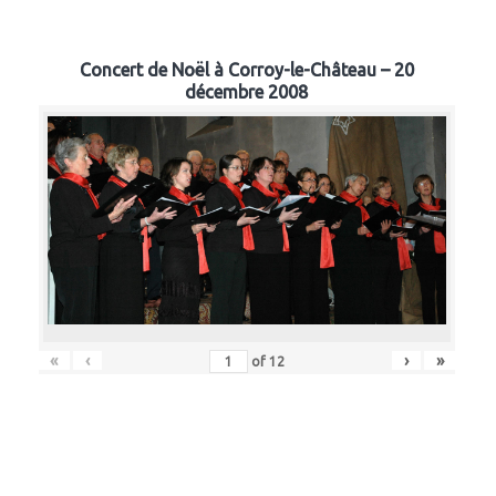
Concert de Noël à Corroy-le-Château – 20
décembre 2008
«
‹
›
»
of
12