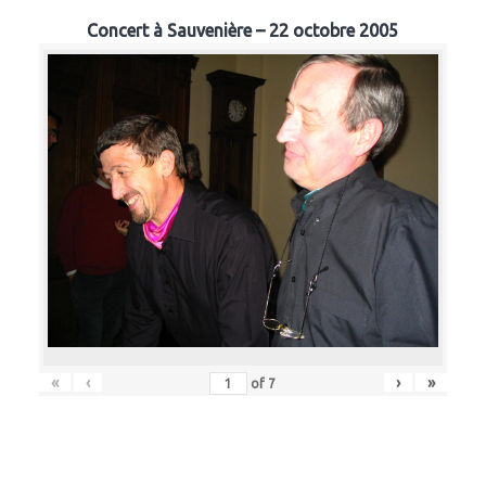
Concert à Sauvenière – 22 octobre 2005
«
‹
›
»
of
7