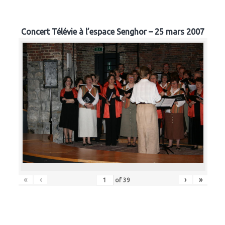
Concert Télévie à l’espace Senghor – 25 mars 2007
«
‹
›
»
of
39