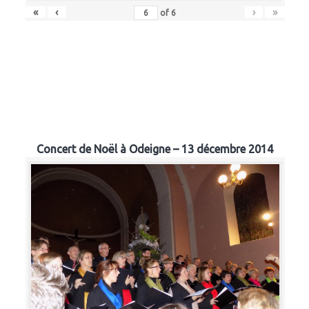
«
‹
›
»
of
6
Concert de Noël à Odeigne – 13 décembre 2014