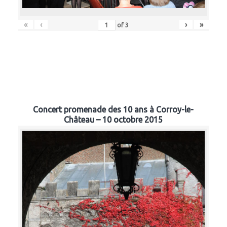
«
‹
›
»
of
3
Concert promenade des 10 ans à Corroy-le-
Château – 10 octobre 2015