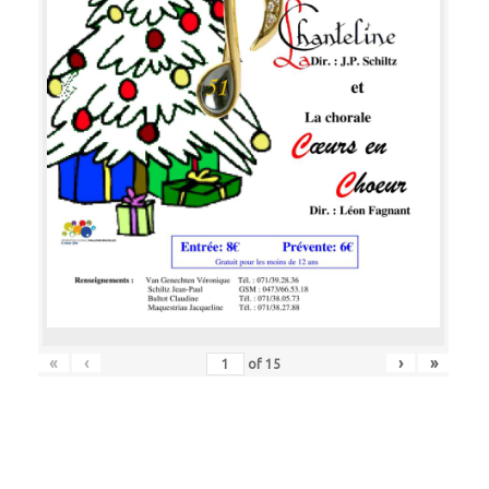
«
‹
›
»
of
15