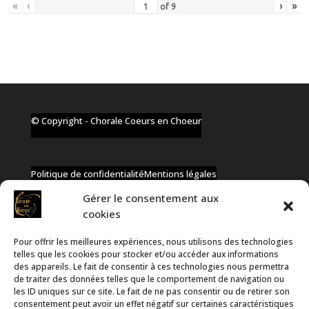
«
‹
›
»
of
9
© Copyright - Chorale Coeurs en Choeur
Politique de confidentialité
Mentions légales
Gérer le consentement aux
cookies
Pour offrir les meilleures expériences, nous utilisons des technologies
✆ +32 477 91 58 46
telles que les cookies pour stocker et/ou accéder aux informations
✉ infos@coeurs-en-choeur.be
des appareils. Le fait de consentir à ces technologies nous permettra
de traiter des données telles que le comportement de navigation ou
les ID uniques sur ce site. Le fait de ne pas consentir ou de retirer son
consentement peut avoir un effet négatif sur certaines caractéristiques