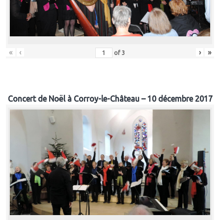
«
‹
›
»
of
3
Concert de Noël à Corroy-le-Château – 10 décembre 2017