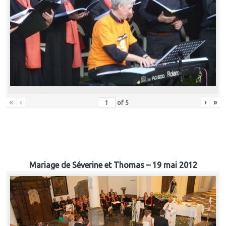
«
‹
›
»
of
5
Mariage de Séverine et Thomas – 19 mai 2012