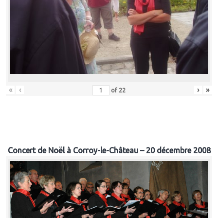
«
‹
›
»
of
22
Concert de Noël à Corroy-le-Château – 20 décembre 2008