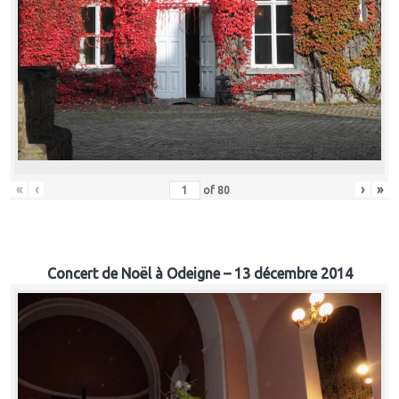
«
‹
›
»
of
80
Concert de Noël à Odeigne – 13 décembre 2014