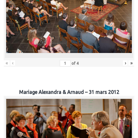
«
‹
›
»
of
4
Mariage Alexandra & Arnaud – 31 mars 2012