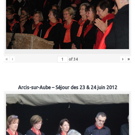
«
‹
›
»
of
34
Arcis-sur-Aube – Séjour des 23 & 24 juin 2012