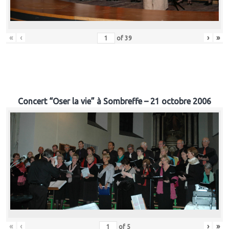
«
‹
›
»
of
39
Concert “Oser la vie” à Sombreffe – 21 octobre 2006
«
‹
›
»
of
5