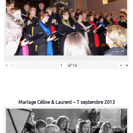
«
‹
›
»
of
14
Mariage Céline & Laurent – 7 septembre 2013