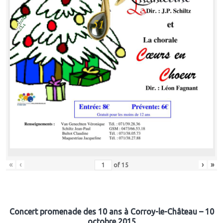
«
‹
›
»
of
15
Concert promenade des 10 ans à Corroy-le-Château – 10
octobre 2015