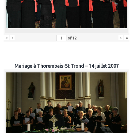
«
‹
›
»
of
12
Mariage à Thorembais-St Trond – 14 juillet 2007