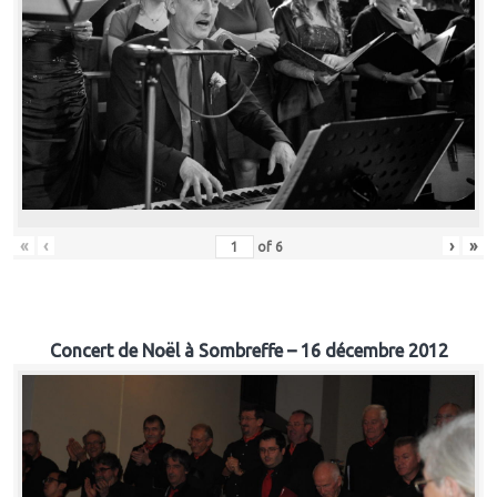
«
‹
›
»
of
6
Concert de Noël à Sombreffe – 16 décembre 2012