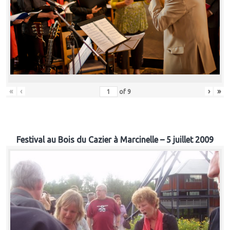
«
‹
›
»
of
9
Festival au Bois du Cazier à Marcinelle – 5 juillet 2009