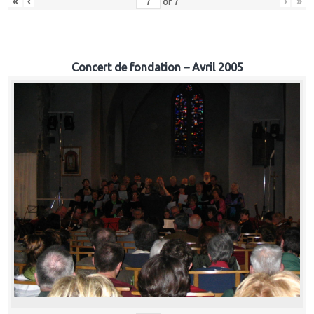
«
‹
›
»
of
7
Concert de fondation – Avril 2005