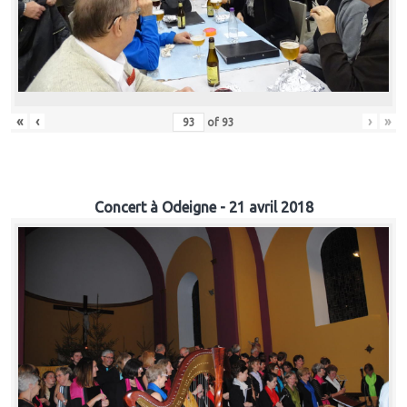
«
‹
›
»
of
93
Concert à Odeigne - 21 avril 2018