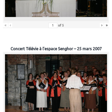
«
‹
›
»
of
5
Concert Télévie à l’espace Senghor – 25 mars 2007