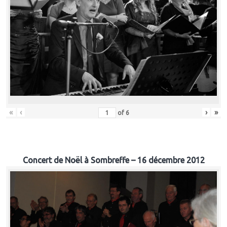
«
‹
›
»
of
6
Concert de Noël à Sombreffe – 16 décembre 2012