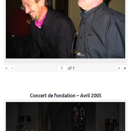
«
‹
›
»
of
7
Concert de fondation – Avril 2005