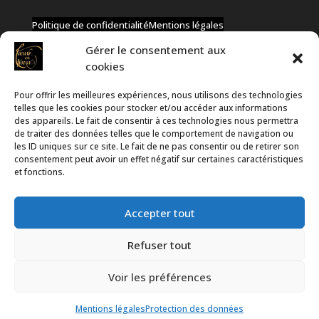
Politique de confidentialité
Mentions légales
Gérer le consentement aux
cookies
Pour offrir les meilleures expériences, nous utilisons des technologies
✆ +32 477 91 58 46
telles que les cookies pour stocker et/ou accéder aux informations
✉ infos@coeurs-en-choeur.be
des appareils. Le fait de consentir à ces technologies nous permettra
de traiter des données telles que le comportement de navigation ou
les ID uniques sur ce site. Le fait de ne pas consentir ou de retirer son
consentement peut avoir un effet négatif sur certaines caractéristiques
Toute proposition de partenariat en développement sera
et fonctions.
rejetée, qu'elle soit faite par téléphone ou par message !
Accepter tout
Refuser tout
Voir les préférences
Propulsé par
WordPress
et hébergé par
Infomaniak
Mentions légales
Protection des données