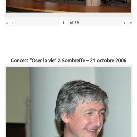
«
‹
›
»
of
39
Concert “Oser la vie” à Sombreffe – 21 octobre 2006