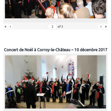
«
‹
›
»
of
3
Concert de Noël à Corroy-le-Château – 10 décembre 2017