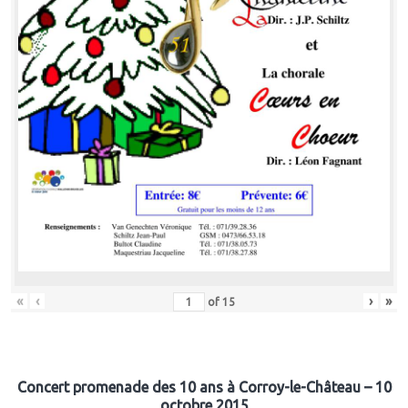
«
‹
›
»
of
15
Concert promenade des 10 ans à Corroy-le-Château – 10
octobre 2015