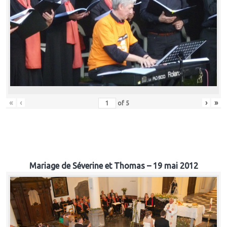
«
‹
›
»
of
5
Mariage de Séverine et Thomas – 19 mai 2012