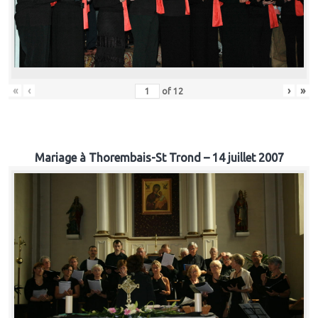
«
‹
›
»
of
12
Mariage à Thorembais-St Trond – 14 juillet 2007