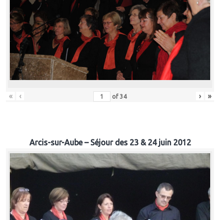
«
‹
›
»
of
34
Arcis-sur-Aube – Séjour des 23 & 24 juin 2012