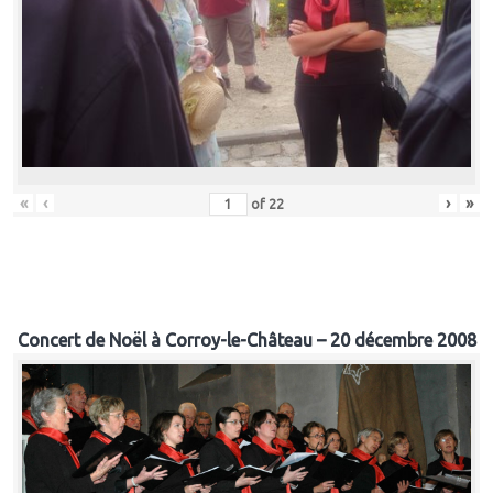
«
‹
›
»
of
22
Concert de Noël à Corroy-le-Château – 20 décembre 2008