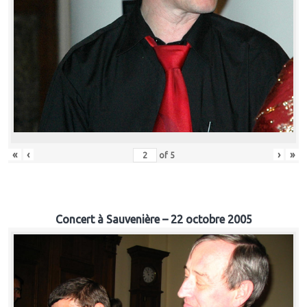
«
‹
›
»
of
5
Concert à Sauvenière – 22 octobre 2005