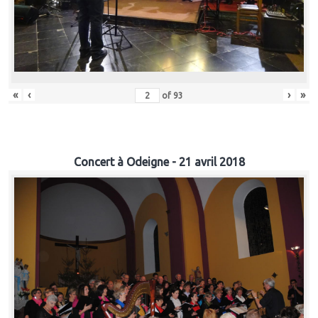
«
‹
›
»
of
93
Concert à Odeigne - 21 avril 2018