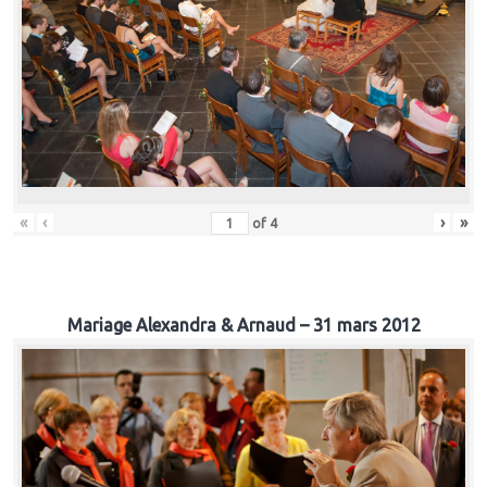
«
‹
›
»
of
4
Mariage Alexandra & Arnaud – 31 mars 2012