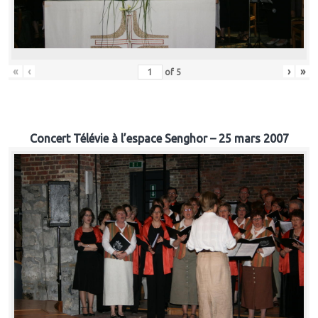
«
‹
›
»
of
5
Concert Télévie à l’espace Senghor – 25 mars 2007