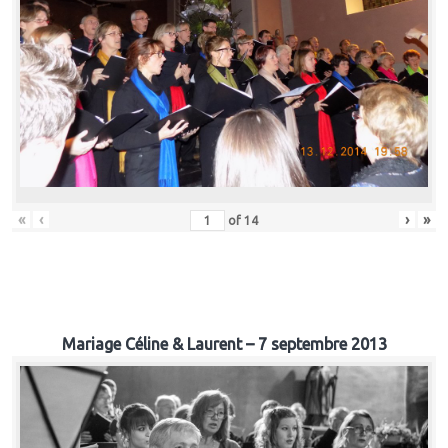
«
‹
›
»
of
14
Mariage Céline & Laurent – 7 septembre 2013