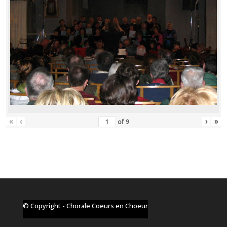
«
‹
›
»
of
9
© Copyright - Chorale Coeurs en Choeur