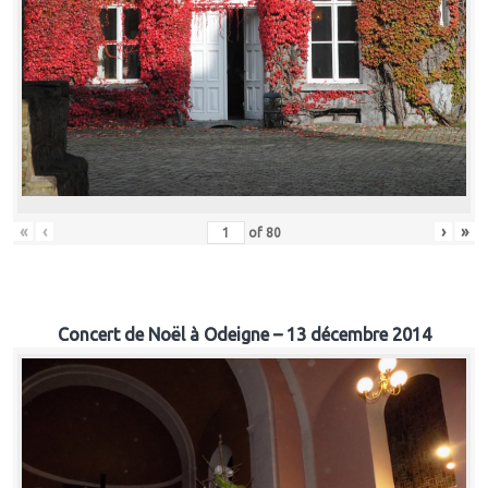
«
‹
›
»
of
80
Concert de Noël à Odeigne – 13 décembre 2014