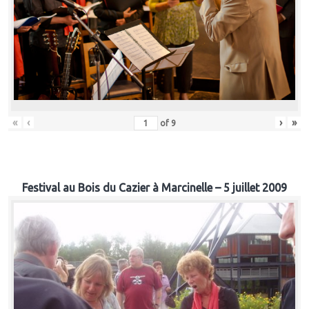
«
‹
›
»
of
9
Festival au Bois du Cazier à Marcinelle – 5 juillet 2009