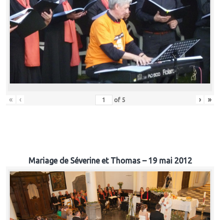
«
‹
›
»
of
5
Mariage de Séverine et Thomas – 19 mai 2012