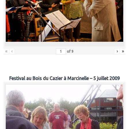
«
‹
›
»
of
9
Festival au Bois du Cazier à Marcinelle – 5 juillet 2009