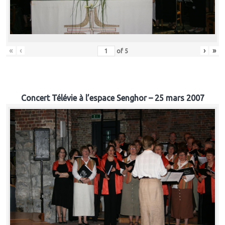
«
‹
›
»
of
5
Concert Télévie à l’espace Senghor – 25 mars 2007