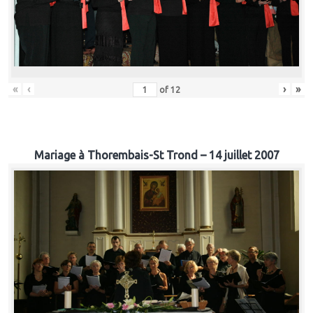
«
‹
›
»
of
12
Mariage à Thorembais-St Trond – 14 juillet 2007