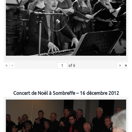
«
‹
›
»
of
6
Concert de Noël à Sombreffe – 16 décembre 2012