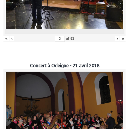
«
‹
›
»
of
93
Concert à Odeigne - 21 avril 2018