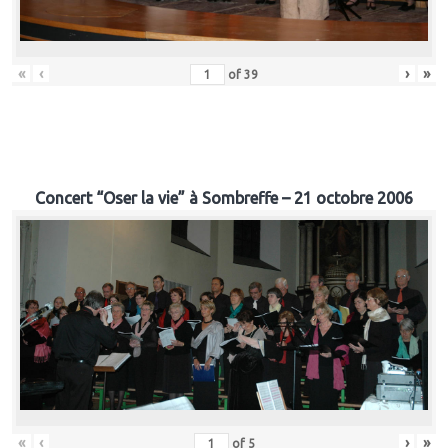
«
‹
›
»
of
39
Concert “Oser la vie” à Sombreffe – 21 octobre 2006
«
‹
›
»
of
5