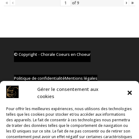
«
‹
›
»
of
9
© Copyright - Chorale Coeurs en Choeur
Politique de confidentialité
Mentions légales
Gérer le consentement aux
cookies
Pour offrir les meilleures expériences, nous utilisons des technologies
✆ +32 477 91 58 46
telles que les cookies pour stocker et/ou accéder aux informations
✉ infos@coeurs-en-choeur.be
des appareils. Le fait de consentir à ces technologies nous permettra
de traiter des données telles que le comportement de navigation ou
les ID uniques sur ce site. Le fait de ne pas consentir ou de retirer son
consentement peut avoir un effet négatif sur certaines caractéristiques