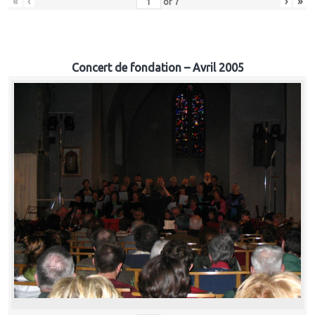
«
‹
›
»
of
7
Concert de fondation – Avril 2005