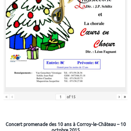
«
‹
›
»
of
15
Concert promenade des 10 ans à Corroy-le-Château – 10
octobre 2015