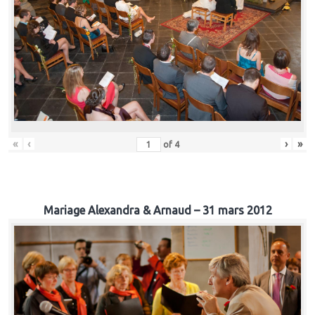
«
‹
›
»
of
4
Mariage Alexandra & Arnaud – 31 mars 2012