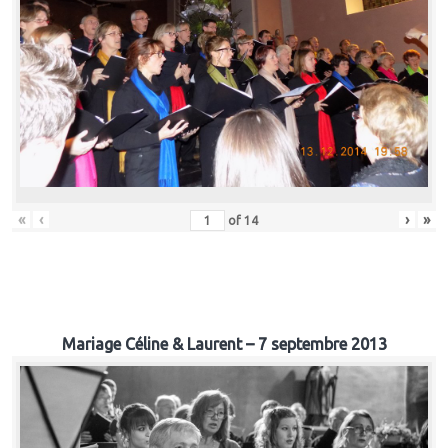
«
‹
›
»
of
14
Mariage Céline & Laurent – 7 septembre 2013