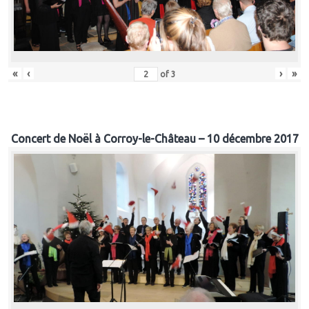
«
‹
›
»
of
3
Concert de Noël à Corroy-le-Château – 10 décembre 2017