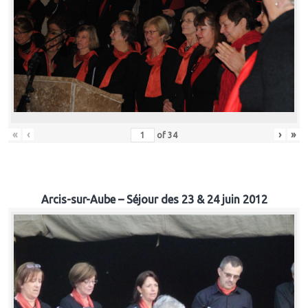
«
‹
›
»
of
34
Arcis-sur-Aube – Séjour des 23 & 24 juin 2012