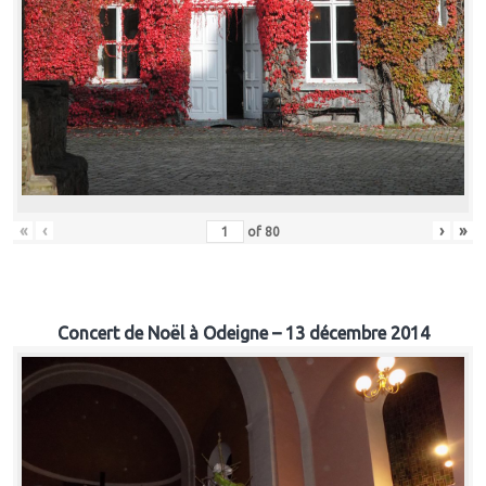
«
‹
›
»
of
80
Concert de Noël à Odeigne – 13 décembre 2014