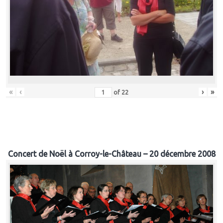
«
‹
›
»
of
22
Concert de Noël à Corroy-le-Château – 20 décembre 2008