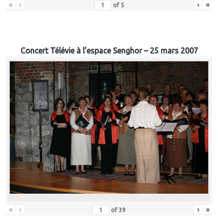
«
‹
›
»
of
5
Concert Télévie à l’espace Senghor – 25 mars 2007
«
‹
›
»
of
39