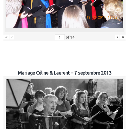
«
‹
›
»
of
14
Mariage Céline & Laurent – 7 septembre 2013