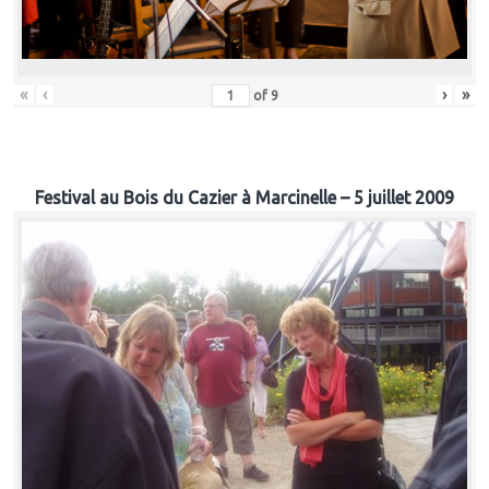
«
‹
›
»
of
9
Festival au Bois du Cazier à Marcinelle – 5 juillet 2009