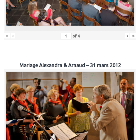
«
‹
›
»
of
4
Mariage Alexandra & Arnaud – 31 mars 2012