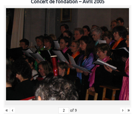
Concert de fondation – Avril 2005
«
‹
›
»
of
9