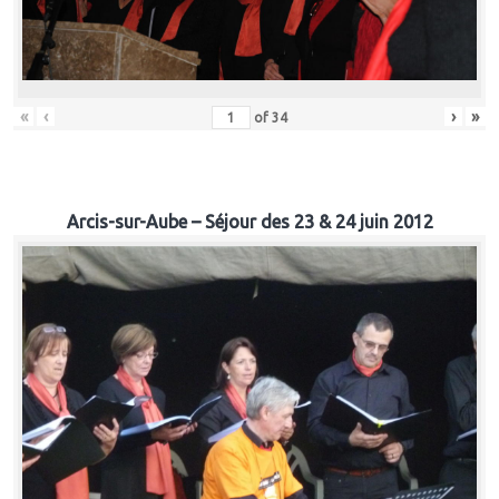
«
‹
›
»
of
34
Arcis-sur-Aube – Séjour des 23 & 24 juin 2012