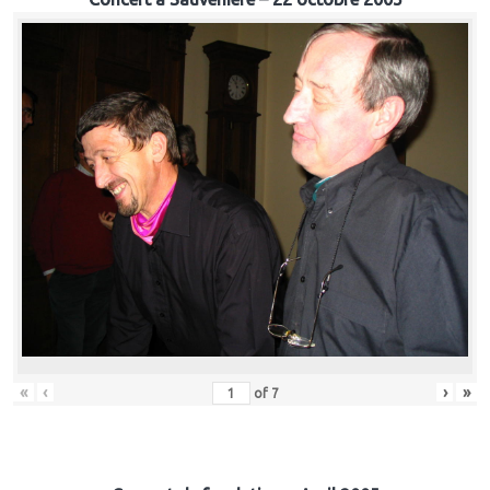
«
‹
›
»
of
7