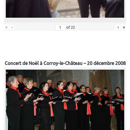
«
‹
›
»
of
22
Concert de Noël à Corroy-le-Château – 20 décembre 2008