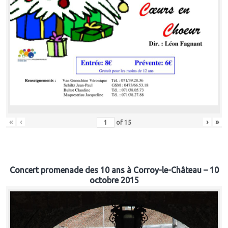
«
‹
›
»
of
15
Concert promenade des 10 ans à Corroy-le-Château – 10
octobre 2015