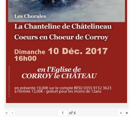
«
‹
›
»
of
6