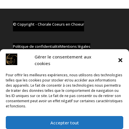
© Copyright - Chorale Coeurs en Choeur
Politique de confidentialité
Mentions légales
Gérer le consentement aux
cookies
Pour offrir les meilleures expériences, nous utilisons des technologies
✆ +32 477 91 58 46
telles que les cookies pour stocker et/ou accéder aux informations
✉ infos@coeurs-en-choeur.be
des appareils. Le fait de consentir à ces technologies nous permettra
de traiter des données telles que le comportement de navigation ou
les ID uniques sur ce site. Le fait de ne pas consentir ou de retirer son
consentement peut avoir un effet négatif sur certaines caractéristiques
Toute proposition de partenariat en développement sera
et fonctions.
rejetée, qu'elle soit faite par téléphone ou par message !
Accepter tout