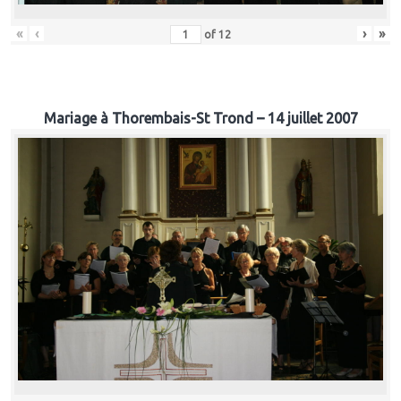
«
‹
›
»
of
12
Mariage à Thorembais-St Trond – 14 juillet 2007