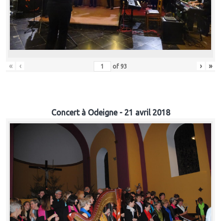
«
‹
›
»
of
93
Concert à Odeigne - 21 avril 2018