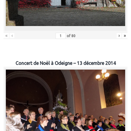
«
‹
›
»
of
80
Concert de Noël à Odeigne – 13 décembre 2014