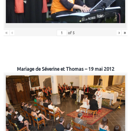
«
‹
›
»
of
5
Mariage de Séverine et Thomas – 19 mai 2012