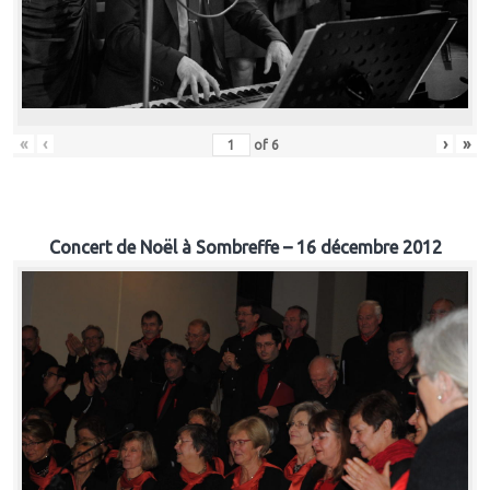
«
‹
›
»
of
6
Concert de Noël à Sombreffe – 16 décembre 2012