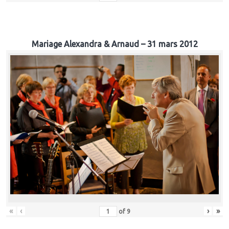
Mariage Alexandra & Arnaud – 31 mars 2012
«
‹
›
»
of
9