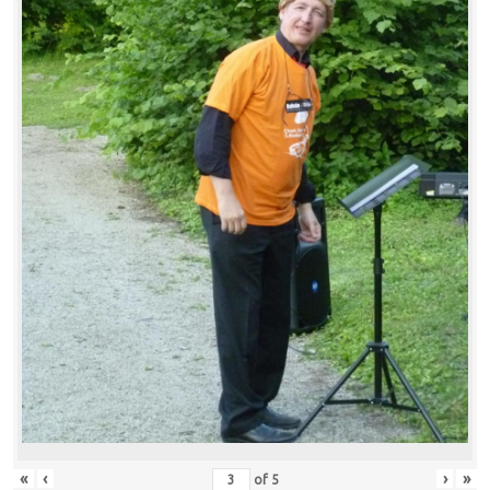
«
‹
›
»
of
5