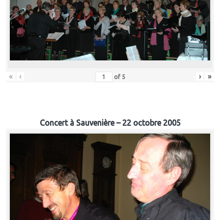
«
‹
›
»
of
5
Concert à Sauvenière – 22 octobre 2005