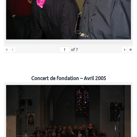
«
‹
›
»
of
7
Concert de fondation – Avril 2005