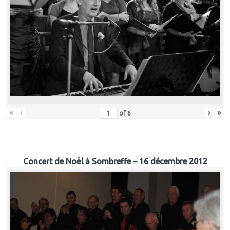
«
‹
›
»
of
6
Concert de Noël à Sombreffe – 16 décembre 2012