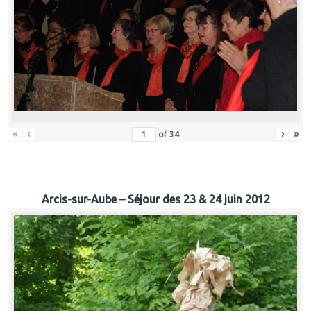
«
‹
›
»
of
34
Arcis-sur-Aube – Séjour des 23 & 24 juin 2012