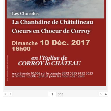
«
‹
›
»
of
6