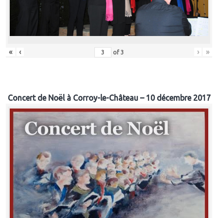
«
‹
›
»
of
3
Concert de Noël à Corroy-le-Château – 10 décembre 2017