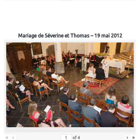
Mariage de Séverine et Thomas – 19 mai 2012
«
‹
›
»
of
4