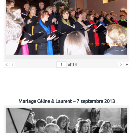
«
‹
›
»
of
14
Mariage Céline & Laurent – 7 septembre 2013