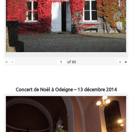
«
‹
›
»
of
80
Concert de Noël à Odeigne – 13 décembre 2014