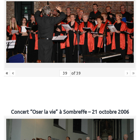
«
‹
›
»
of
39
Concert “Oser la vie” à Sombreffe – 21 octobre 2006