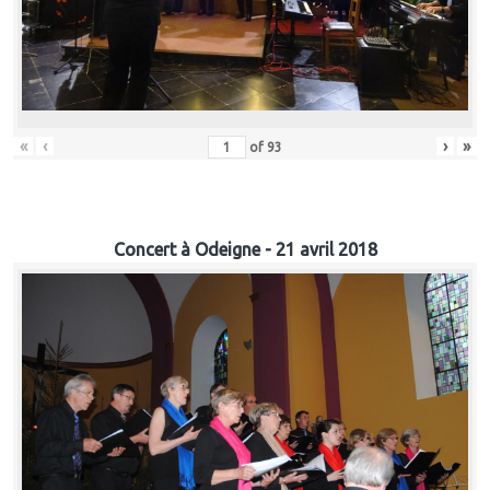
«
‹
›
»
of
93
Concert à Odeigne - 21 avril 2018