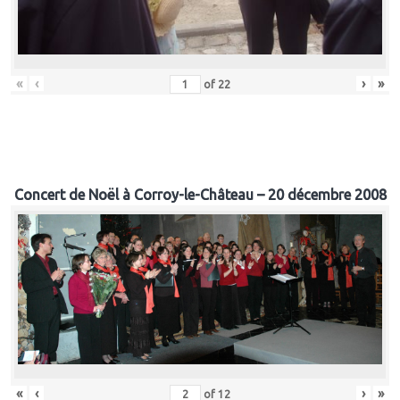
«
‹
›
»
of
22
Concert de Noël à Corroy-le-Château – 20 décembre 2008
«
‹
›
»
of
12