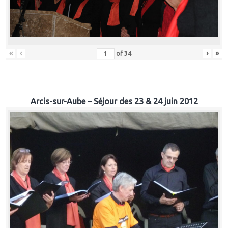
«
‹
›
»
of
34
Arcis-sur-Aube – Séjour des 23 & 24 juin 2012