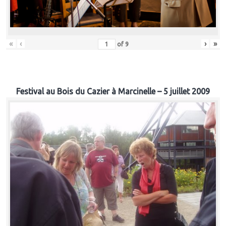
«
‹
›
»
of
9
Festival au Bois du Cazier à Marcinelle – 5 juillet 2009