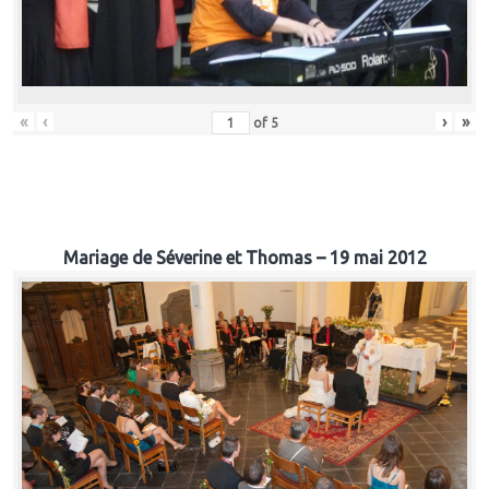
«
‹
›
»
of
5
Mariage de Séverine et Thomas – 19 mai 2012