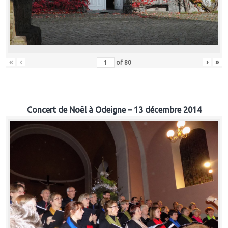
«
‹
›
»
of
80
Concert de Noël à Odeigne – 13 décembre 2014