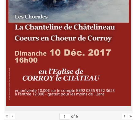
«
‹
›
»
of
6