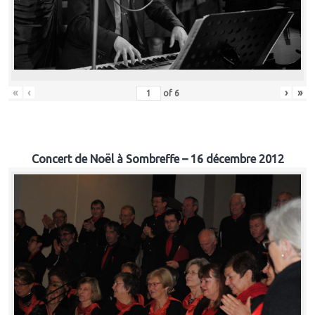
«
‹
›
»
of
6
Concert de Noël à Sombreffe – 16 décembre 2012