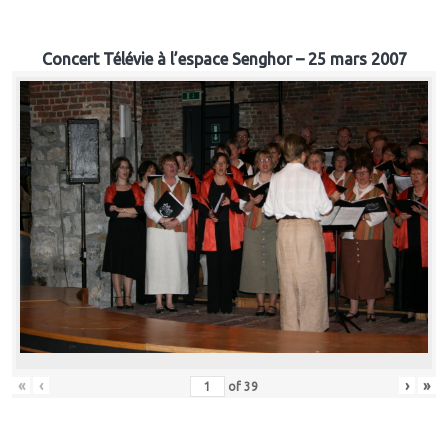
Concert Télévie à l’espace Senghor – 25 mars 2007
«
‹
›
»
of
39