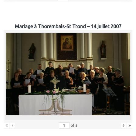
Mariage à Thorembais-St Trond – 14 juillet 2007
«
‹
›
»
of
5