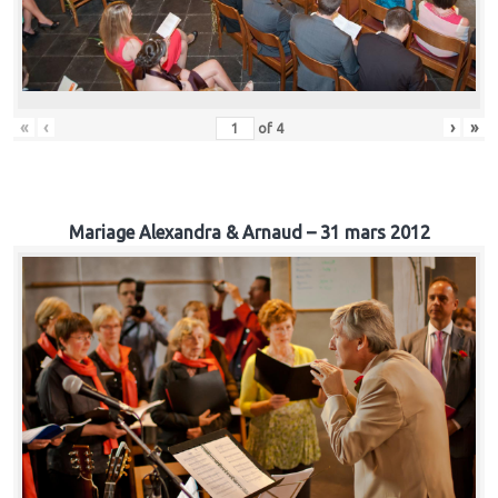
«
‹
›
»
of
4
Mariage Alexandra & Arnaud – 31 mars 2012