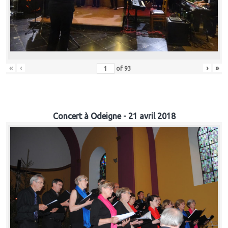
«
‹
›
»
of
93
Concert à Odeigne - 21 avril 2018