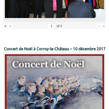
«
‹
›
»
of
3
Concert de Noël à Corroy-le-Château – 10 décembre 2017