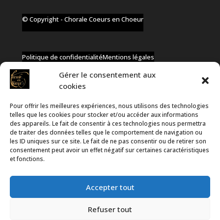
© Copyright - Chorale Coeurs en Choeur
Politique de confidentialité
Mentions légales
Gérer le consentement aux
cookies
Pour offrir les meilleures expériences, nous utilisons des technologies
✆ +32 477 91 58 46
telles que les cookies pour stocker et/ou accéder aux informations
✉ infos@coeurs-en-choeur.be
des appareils. Le fait de consentir à ces technologies nous permettra
de traiter des données telles que le comportement de navigation ou
les ID uniques sur ce site. Le fait de ne pas consentir ou de retirer son
consentement peut avoir un effet négatif sur certaines caractéristiques
Toute proposition de partenariat en développement sera
et fonctions.
rejetée, qu'elle soit faite par téléphone ou par message !
Accepter tout
Refuser tout