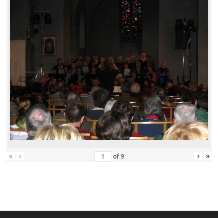
«
‹
›
»
of
9