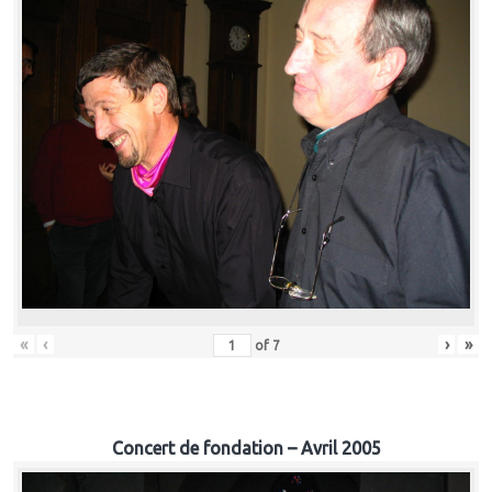
«
‹
›
»
of
7
Concert de fondation – Avril 2005