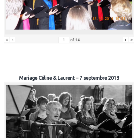
«
‹
›
»
of
14
Mariage Céline & Laurent – 7 septembre 2013