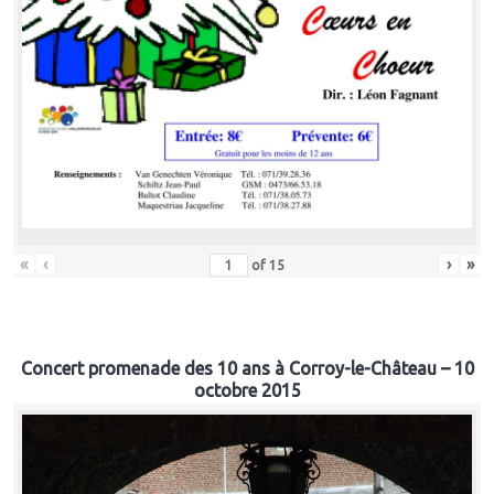
«
‹
›
»
of
15
Concert promenade des 10 ans à Corroy-le-Château – 10
octobre 2015