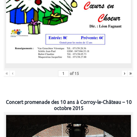
«
‹
›
»
of
15
Concert promenade des 10 ans à Corroy-le-Château – 10
octobre 2015