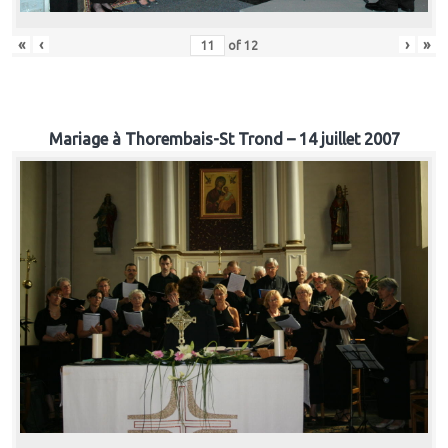
«
‹
›
»
of
12
Mariage à Thorembais-St Trond – 14 juillet 2007