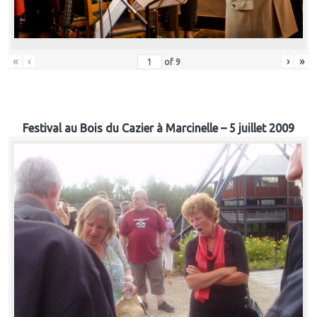
«
‹
›
»
of
9
Festival au Bois du Cazier à Marcinelle – 5 juillet 2009