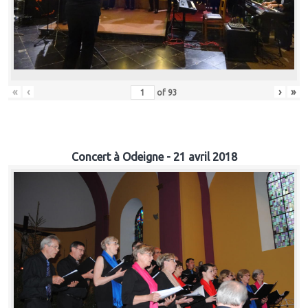
«
‹
›
»
of
93
Concert à Odeigne - 21 avril 2018