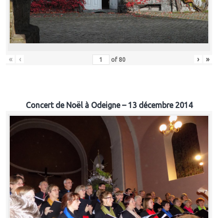
«
‹
›
»
of
80
Concert de Noël à Odeigne – 13 décembre 2014