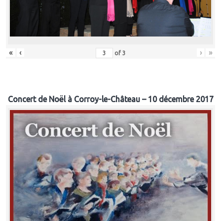
«
‹
›
»
of
3
Concert de Noël à Corroy-le-Château – 10 décembre 2017