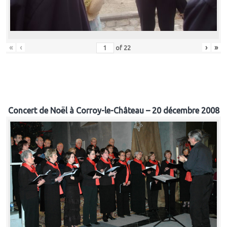
«
‹
›
»
of
22
Concert de Noël à Corroy-le-Château – 20 décembre 2008