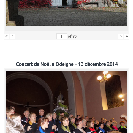
«
‹
›
»
of
80
Concert de Noël à Odeigne – 13 décembre 2014