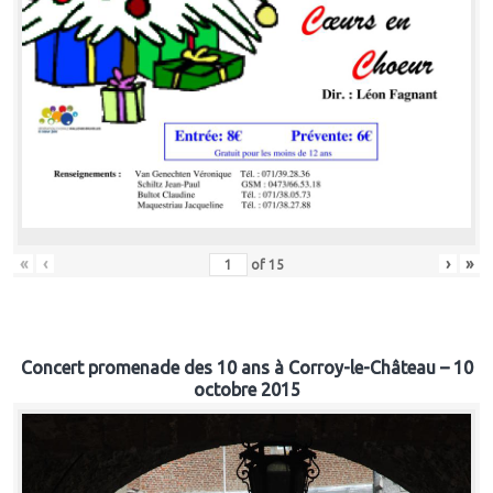
«
‹
›
»
of
15
Concert promenade des 10 ans à Corroy-le-Château – 10
octobre 2015