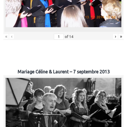
«
‹
›
»
of
14
Mariage Céline & Laurent – 7 septembre 2013