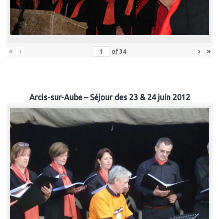
«
‹
›
»
of
34
Arcis-sur-Aube – Séjour des 23 & 24 juin 2012