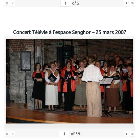
«
‹
›
»
of
5
Concert Télévie à l’espace Senghor – 25 mars 2007
«
‹
›
»
of
39