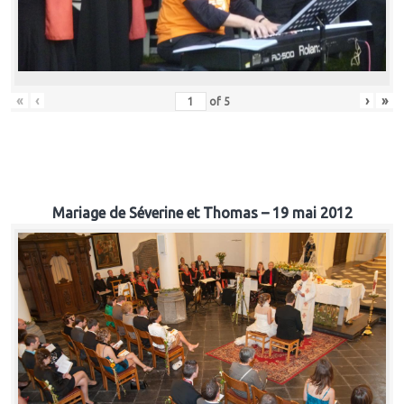
«
‹
›
»
of
5
Mariage de Séverine et Thomas – 19 mai 2012