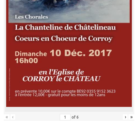
«
‹
›
»
of
6