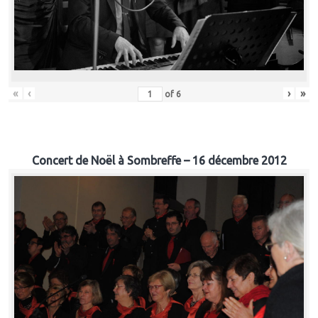
«
‹
›
»
of
6
Concert de Noël à Sombreffe – 16 décembre 2012