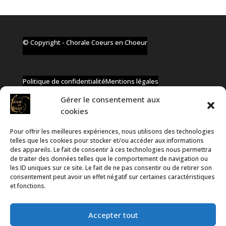
© Copyright - Chorale Coeurs en Choeur
Politique de confidentialité
Mentions légales
Gérer le consentement aux
cookies
Pour offrir les meilleures expériences, nous utilisons des technologies
✆ +32 477 91 58 46
telles que les cookies pour stocker et/ou accéder aux informations
✉ infos@coeurs-en-choeur.be
des appareils. Le fait de consentir à ces technologies nous permettra
de traiter des données telles que le comportement de navigation ou
les ID uniques sur ce site. Le fait de ne pas consentir ou de retirer son
consentement peut avoir un effet négatif sur certaines caractéristiques
Toute proposition de partenariat en développement sera
et fonctions.
rejetée, qu'elle soit faite par téléphone ou par message !
Accepter tout