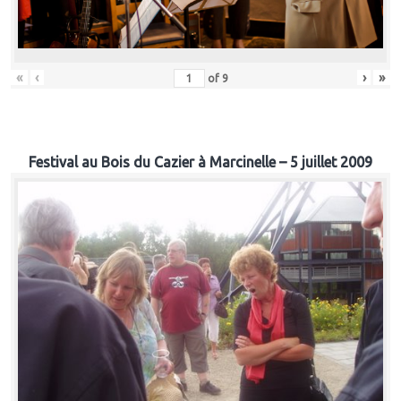
«
‹
›
»
of
9
Festival au Bois du Cazier à Marcinelle – 5 juillet 2009