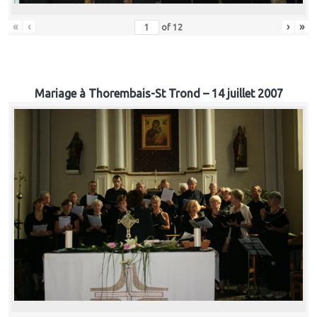
«
‹
›
»
of
12
Mariage à Thorembais-St Trond – 14 juillet 2007