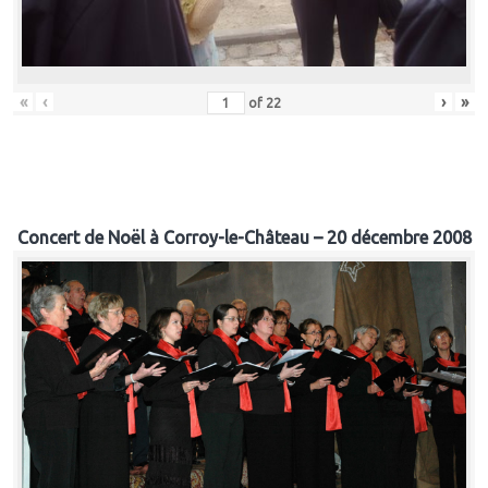
«
‹
›
»
of
22
Concert de Noël à Corroy-le-Château – 20 décembre 2008