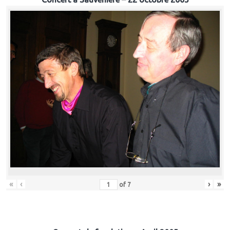
«
‹
›
»
of
7