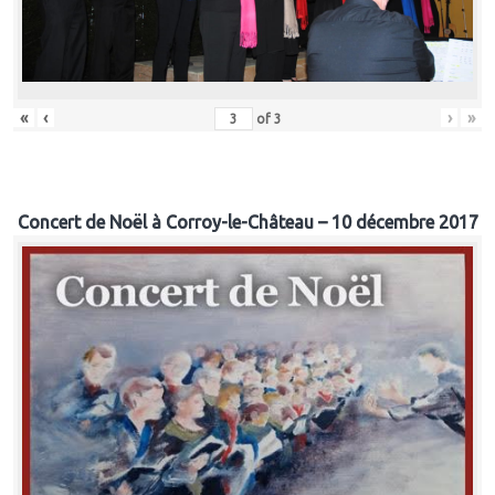
«
‹
›
»
of
3
Concert de Noël à Corroy-le-Château – 10 décembre 2017