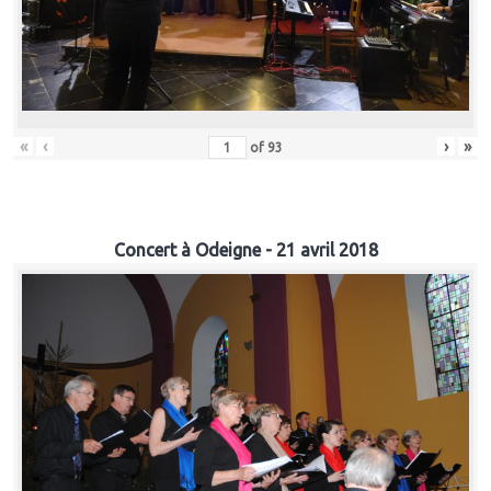
«
‹
›
»
of
93
Concert à Odeigne - 21 avril 2018