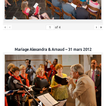
«
‹
›
»
of
4
Mariage Alexandra & Arnaud – 31 mars 2012