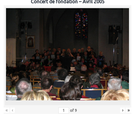
Concert de fondation – Avril 2005
«
‹
›
»
of
9