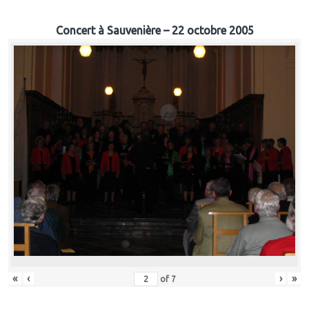
Concert à Sauvenière – 22 octobre 2005
«
‹
›
»
of
7