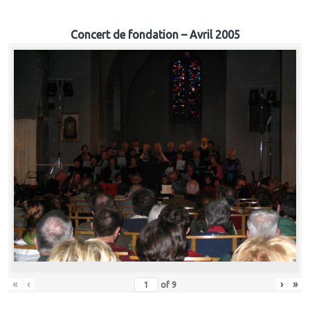
Concert de fondation – Avril 2005
«
‹
›
»
of
9