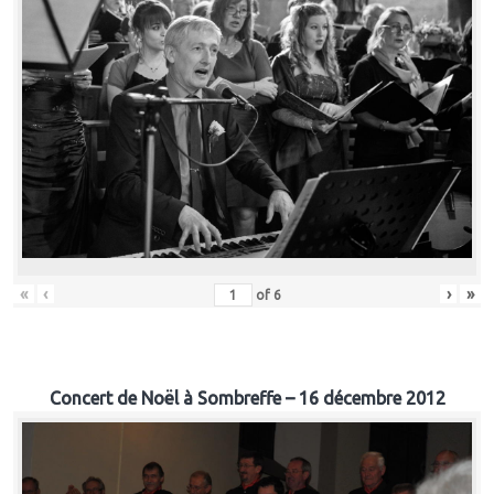
«
‹
›
»
of
6
Concert de Noël à Sombreffe – 16 décembre 2012