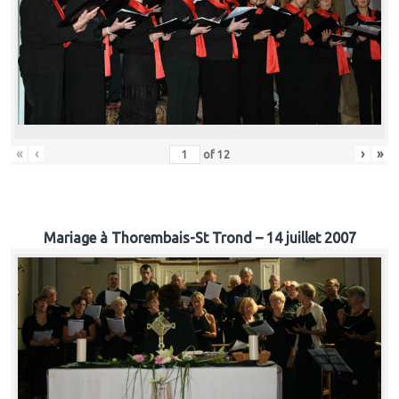
«
‹
›
»
of
12
Mariage à Thorembais-St Trond – 14 juillet 2007