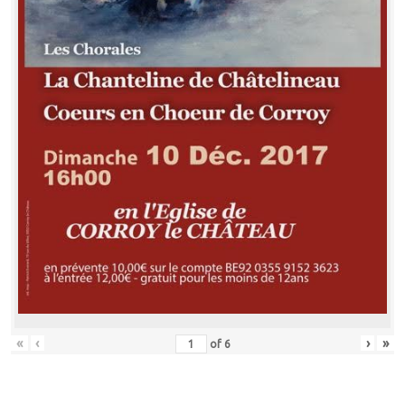
«
‹
›
»
of
6