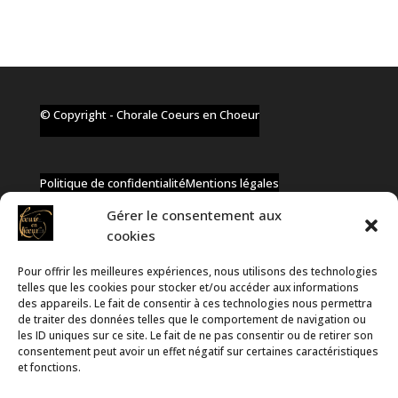
© Copyright - Chorale Coeurs en Choeur
Politique de confidentialité
Mentions légales
Gérer le consentement aux
cookies
Pour offrir les meilleures expériences, nous utilisons des technologies
✆ +32 477 91 58 46
telles que les cookies pour stocker et/ou accéder aux informations
✉ infos@coeurs-en-choeur.be
des appareils. Le fait de consentir à ces technologies nous permettra
de traiter des données telles que le comportement de navigation ou
les ID uniques sur ce site. Le fait de ne pas consentir ou de retirer son
consentement peut avoir un effet négatif sur certaines caractéristiques
Toute proposition de partenariat en développement sera
et fonctions.
rejetée, qu'elle soit faite par téléphone ou par message !