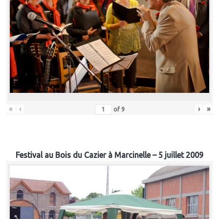
«
‹
›
»
of
9
Festival au Bois du Cazier à Marcinelle – 5 juillet 2009