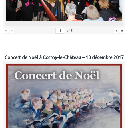
«
‹
›
»
of
3
Concert de Noël à Corroy-le-Château – 10 décembre 2017