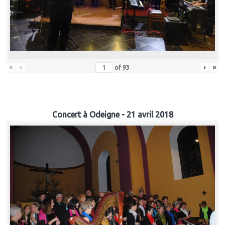
«
‹
›
»
of
93
Concert à Odeigne - 21 avril 2018