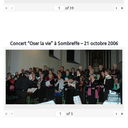
«
‹
›
»
of
39
Concert “Oser la vie” à Sombreffe – 21 octobre 2006
«
‹
›
»
of
5