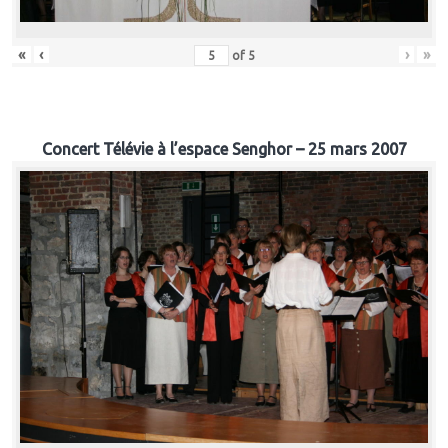
«
‹
›
»
of
5
Concert Télévie à l’espace Senghor – 25 mars 2007