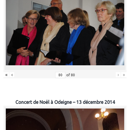
«
‹
›
»
of
80
Concert de Noël à Odeigne – 13 décembre 2014