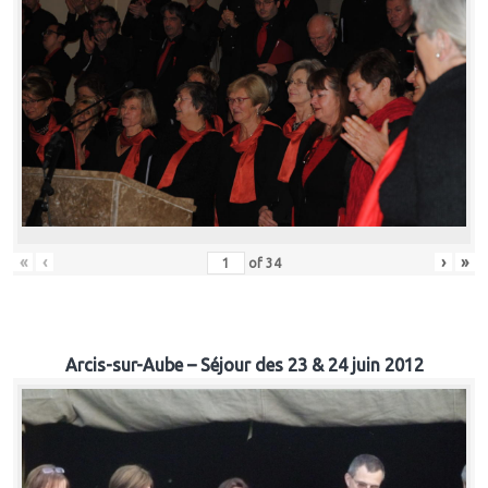
«
‹
›
»
of
34
Arcis-sur-Aube – Séjour des 23 & 24 juin 2012