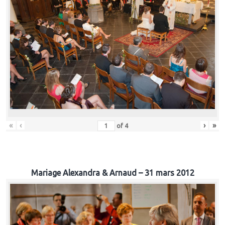
«
‹
›
»
of
4
Mariage Alexandra & Arnaud – 31 mars 2012