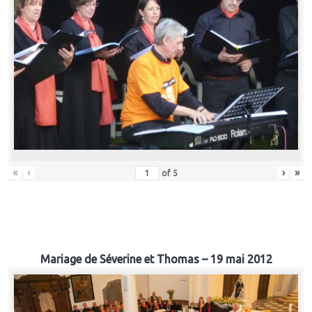
«
‹
›
»
of
5
Mariage de Séverine et Thomas – 19 mai 2012