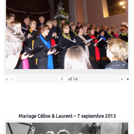
«
‹
›
»
of
14
Mariage Céline & Laurent – 7 septembre 2013