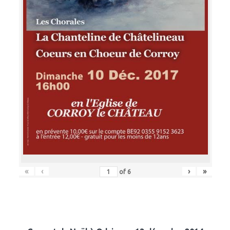
«
‹
›
»
of
6