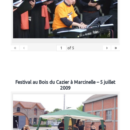
«
‹
›
»
of
5
Festival au Bois du Cazier à Marcinelle – 5 juillet
2009