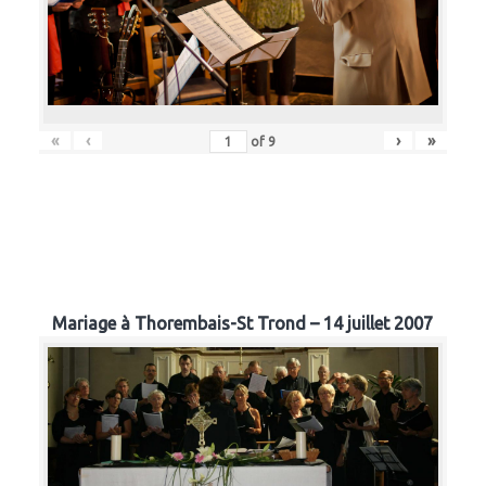
«
‹
›
»
of
9
Mariage à Thorembais-St Trond – 14 juillet 2007