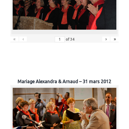
«
‹
›
»
of
34
Mariage Alexandra & Arnaud – 31 mars 2012