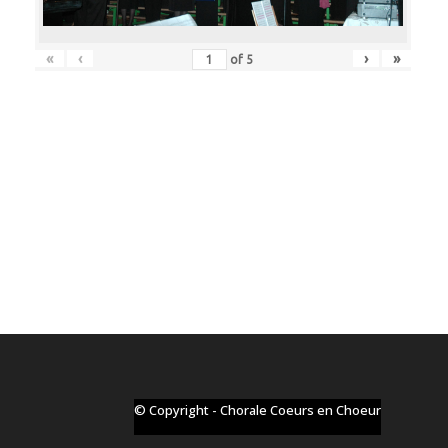
«
‹
›
»
of
5
© Copyright - Chorale Coeurs en Choeur