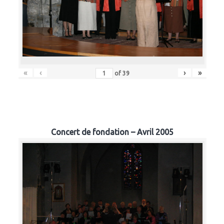
«
‹
›
»
of
39
Concert de fondation – Avril 2005