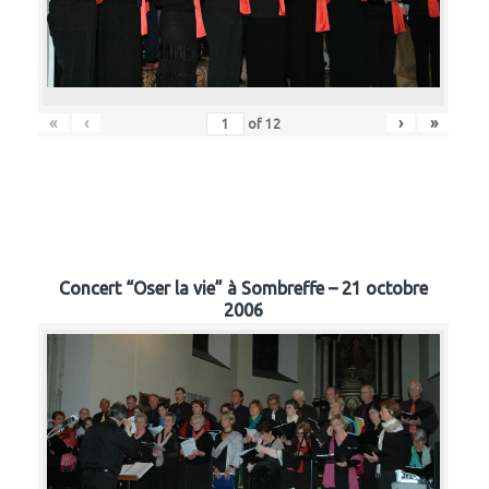
«
‹
›
»
of
12
Concert “Oser la vie” à Sombreffe – 21 octobre
2006