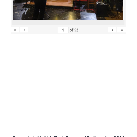
«
‹
›
»
of
93