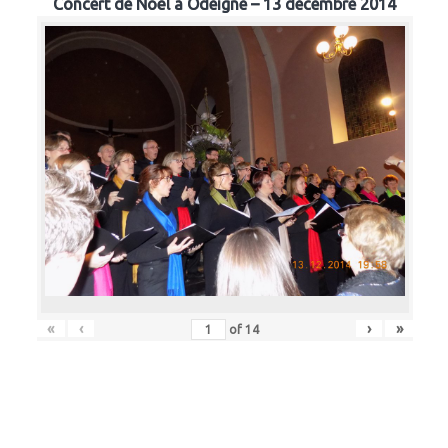
Concert de Noël à Odeigne – 13 décembre 2014
«
‹
›
»
of
14