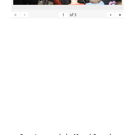
«
‹
›
»
of
3