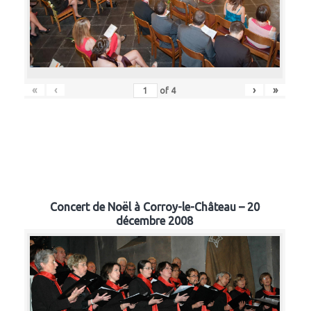
«
‹
›
»
of
4
Concert de Noël à Corroy-le-Château – 20
décembre 2008