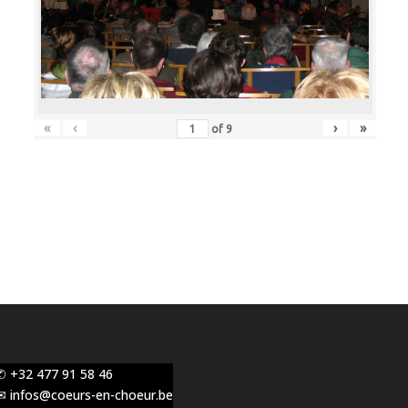
«
‹
›
»
of
9
✆ +32 477 91 58 46
✉ infos@coeurs-en-choeur.be