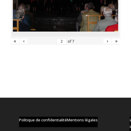
«
‹
›
»
of
7
Politique de confidentialité
Mentions légales