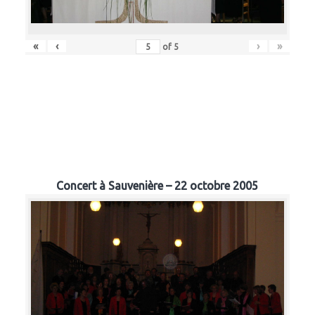
«
‹
›
»
of
5
Concert à Sauvenière – 22 octobre 2005