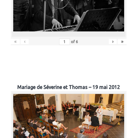
«
‹
›
»
of
6
Mariage de Séverine et Thomas – 19 mai 2012