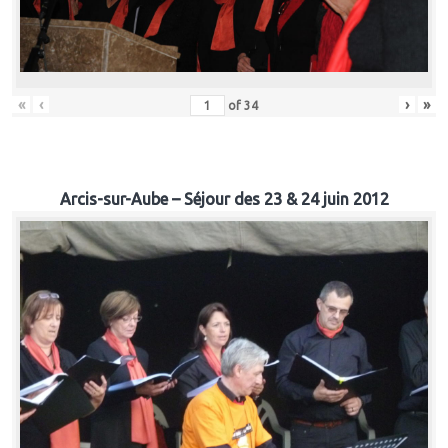
«
‹
›
»
of
34
Arcis-sur-Aube – Séjour des 23 & 24 juin 2012