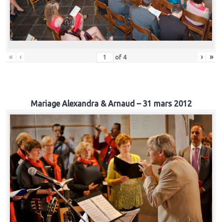
«
‹
›
»
of
4
Mariage Alexandra & Arnaud – 31 mars 2012