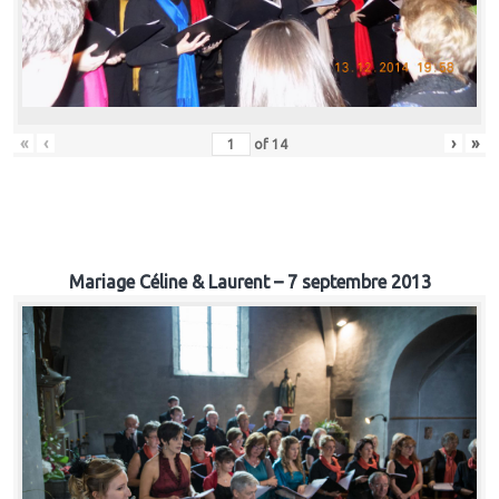
«
‹
›
»
of
14
Mariage Céline & Laurent – 7 septembre 2013