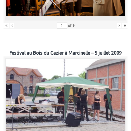
«
‹
›
»
of
9
Festival au Bois du Cazier à Marcinelle – 5 juillet 2009