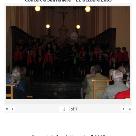
«
‹
›
»
of
7