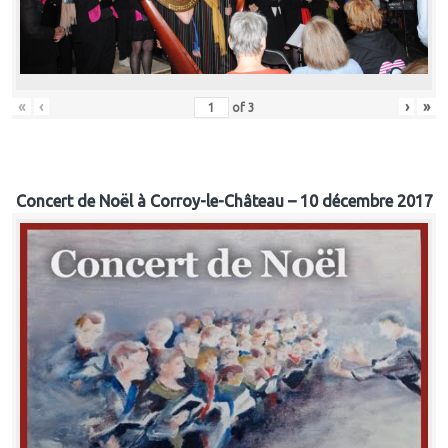
«
‹
›
»
of
3
Concert de Noël à Corroy-le-Château – 10 décembre 2017