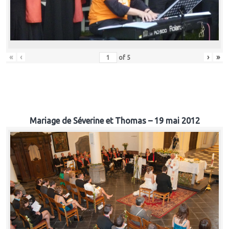
«
‹
›
»
of
5
Mariage de Séverine et Thomas – 19 mai 2012