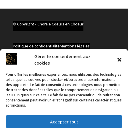
© Copyright - Chorale Coeurs en Choeur
Politique de confidentialité
Mentions légales
Gérer le consentement aux
cookies
Pour offrir les meilleures expériences, nous utilisons des technologies
✆ +32 477 91 58 46
telles que les cookies pour stocker et/ou accéder aux informations
✉ infos@coeurs-en-choeur.be
des appareils. Le fait de consentir à ces technologies nous permettra
de traiter des données telles que le comportement de navigation ou
les ID uniques sur ce site. Le fait de ne pas consentir ou de retirer son
consentement peut avoir un effet négatif sur certaines caractéristiques
Toute proposition de partenariat en développement sera
et fonctions.
rejetée, qu'elle soit faite par téléphone ou par message !
Accepter tout