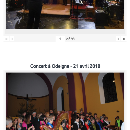
«
‹
›
»
of
93
Concert à Odeigne - 21 avril 2018