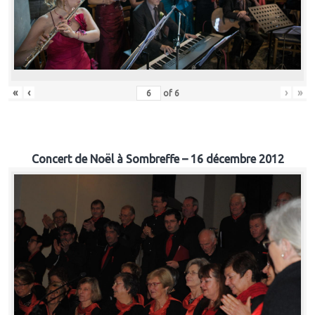
«
‹
›
»
of
6
Concert de Noël à Sombreffe – 16 décembre 2012