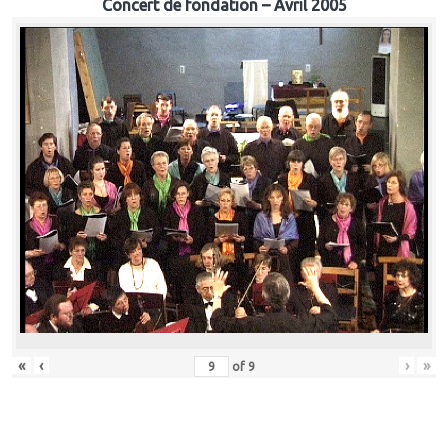
Concert de fondation – Avril 2005
«
‹
›
»
of
9