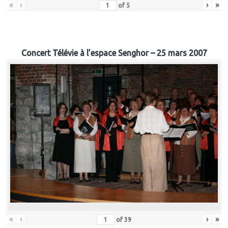
«
‹
›
»
of
5
Concert Télévie à l’espace Senghor – 25 mars 2007
«
‹
›
»
of
39