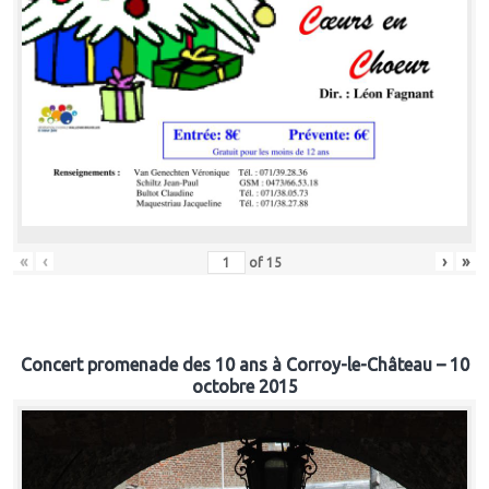
«
‹
›
»
of
15
Concert promenade des 10 ans à Corroy-le-Château – 10
octobre 2015