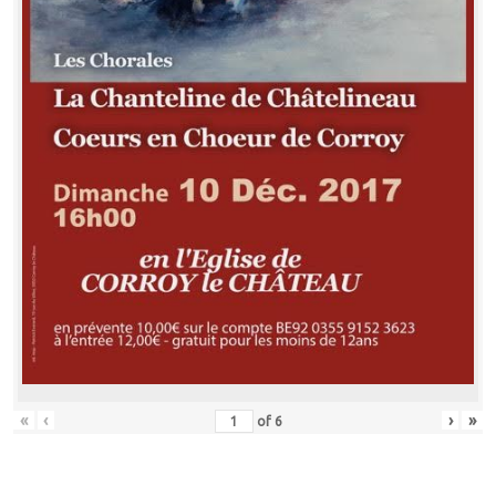
«
‹
›
»
of
6