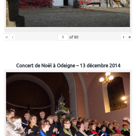
«
‹
›
»
of
80
Concert de Noël à Odeigne – 13 décembre 2014