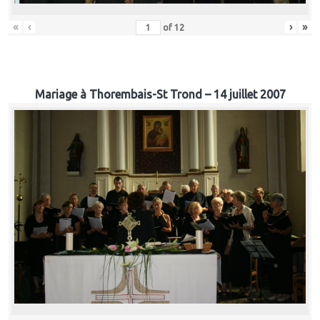
«
‹
›
»
of
12
Mariage à Thorembais-St Trond – 14 juillet 2007