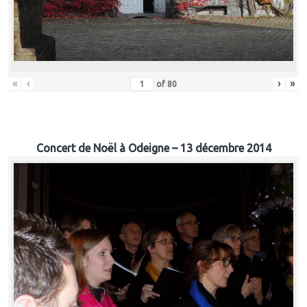
«
‹
›
»
of
80
Concert de Noël à Odeigne – 13 décembre 2014