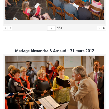
«
‹
›
»
of
4
Mariage Alexandra & Arnaud – 31 mars 2012