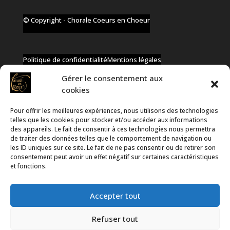
© Copyright - Chorale Coeurs en Choeur
Politique de confidentialité
Mentions légales
Gérer le consentement aux
cookies
Pour offrir les meilleures expériences, nous utilisons des technologies
✆ +32 477 91 58 46
telles que les cookies pour stocker et/ou accéder aux informations
✉ infos@coeurs-en-choeur.be
des appareils. Le fait de consentir à ces technologies nous permettra
de traiter des données telles que le comportement de navigation ou
les ID uniques sur ce site. Le fait de ne pas consentir ou de retirer son
consentement peut avoir un effet négatif sur certaines caractéristiques
Toute proposition de partenariat en développement sera
et fonctions.
rejetée, qu'elle soit faite par téléphone ou par message !
Accepter tout
Refuser tout