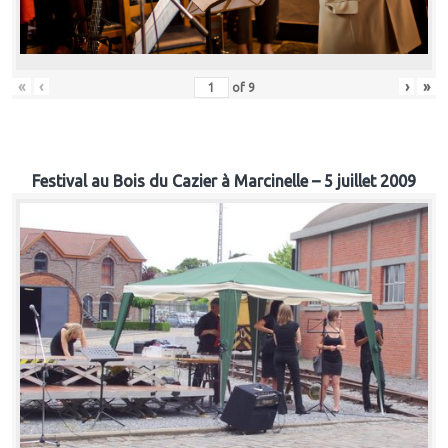
«
‹
›
»
of
9
Festival au Bois du Cazier à Marcinelle – 5 juillet 2009