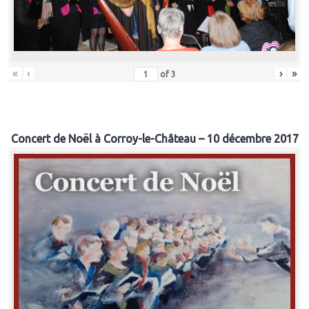
«
‹
›
»
of
3
Concert de Noël à Corroy-le-Château – 10 décembre 2017