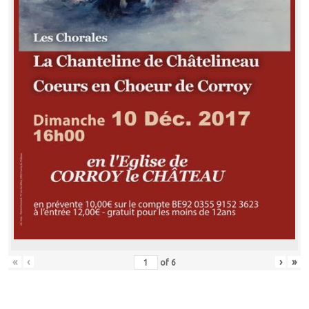
«
‹
›
»
of
6