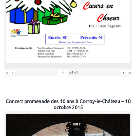
«
‹
›
»
of
15
Concert promenade des 10 ans à Corroy-le-Château – 10
octobre 2015