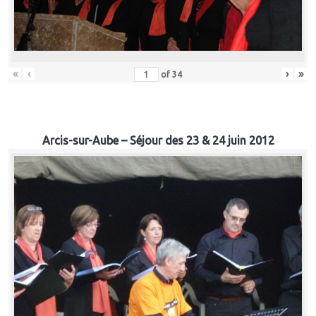
«
‹
›
»
of
34
Arcis-sur-Aube – Séjour des 23 & 24 juin 2012