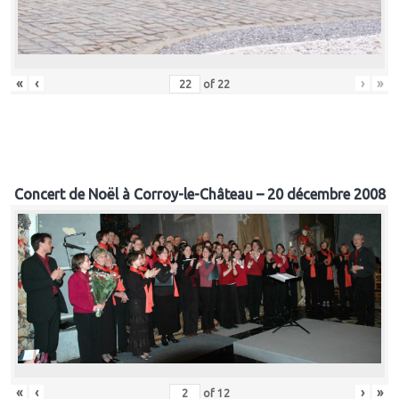
«
‹
›
»
of
22
Concert de Noël à Corroy-le-Château – 20 décembre 2008
«
‹
›
»
of
12