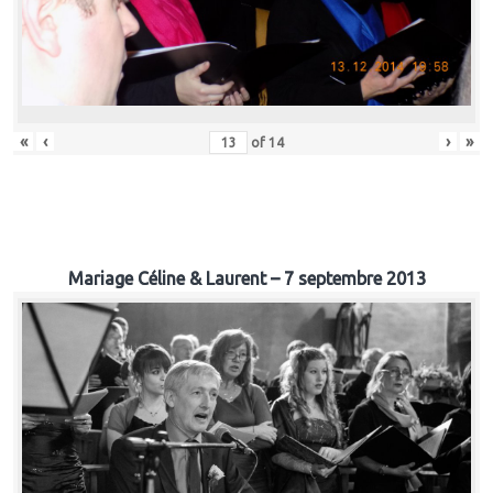
«
‹
›
»
of
14
Mariage Céline & Laurent – 7 septembre 2013