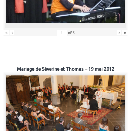
«
‹
›
»
of
5
Mariage de Séverine et Thomas – 19 mai 2012