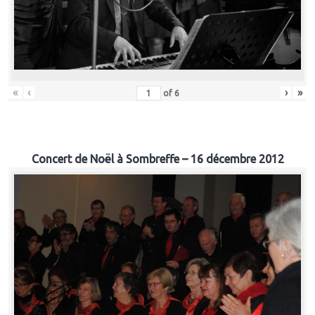
«
‹
›
»
of
6
Concert de Noël à Sombreffe – 16 décembre 2012