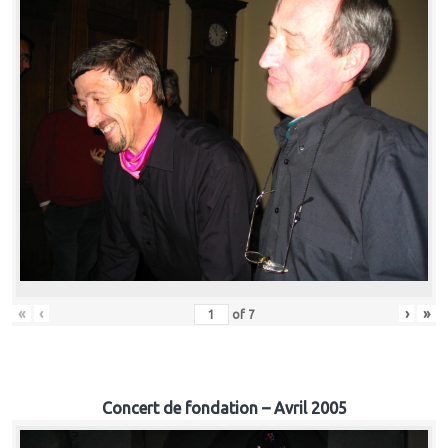
«
‹
›
»
of
7
Concert de fondation – Avril 2005