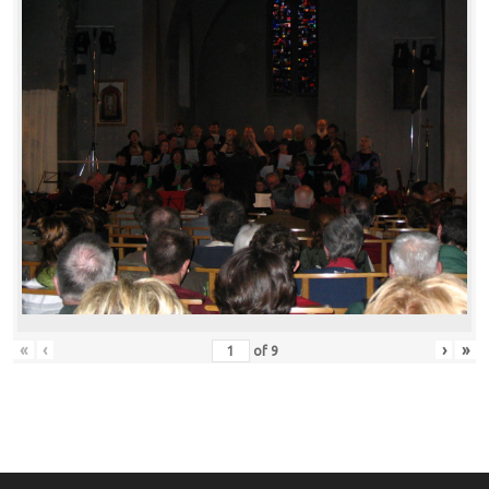
«
‹
›
»
of
9