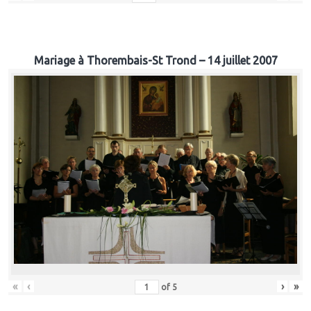
Mariage à Thorembais-St Trond – 14 juillet 2007
«
‹
›
»
of
5