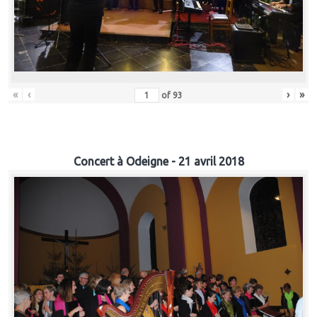
«
‹
›
»
of
93
Concert à Odeigne - 21 avril 2018