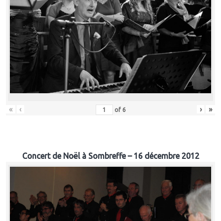
«
‹
›
»
of
6
Concert de Noël à Sombreffe – 16 décembre 2012