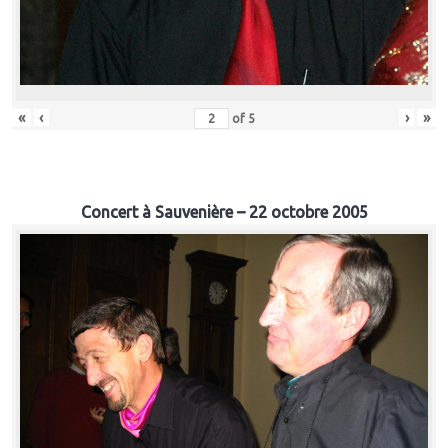
«
‹
›
»
of
5
Concert à Sauvenière – 22 octobre 2005