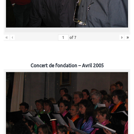
«
‹
›
»
of
7
Concert de fondation – Avril 2005