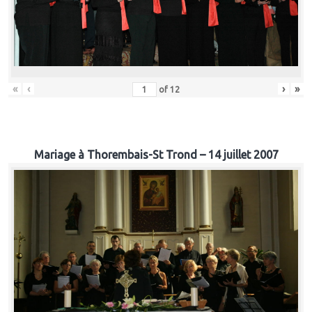
«
‹
›
»
of
12
Mariage à Thorembais-St Trond – 14 juillet 2007