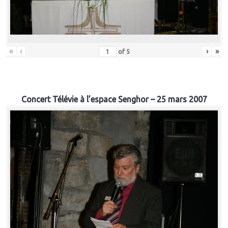
«
‹
›
»
of
5
Concert Télévie à l’espace Senghor – 25 mars 2007