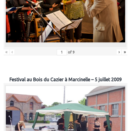
«
‹
›
»
of
9
Festival au Bois du Cazier à Marcinelle – 5 juillet 2009