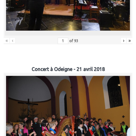
«
‹
›
»
of
93
Concert à Odeigne - 21 avril 2018