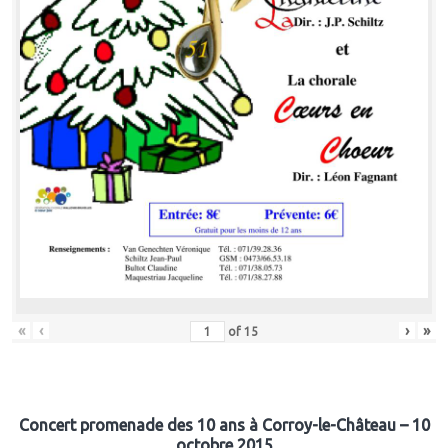
«
‹
›
»
of
15
Concert promenade des 10 ans à Corroy-le-Château – 10
octobre 2015