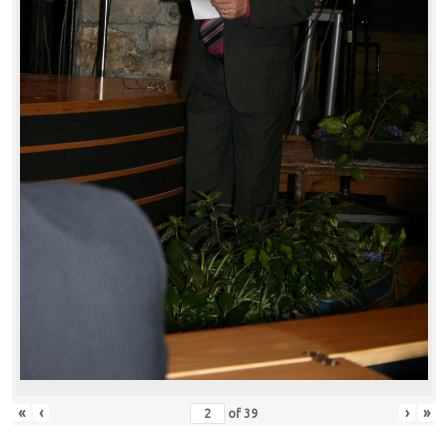
«
‹
›
»
of
39