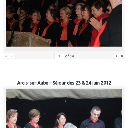
«
‹
›
»
of
34
Arcis-sur-Aube – Séjour des 23 & 24 juin 2012