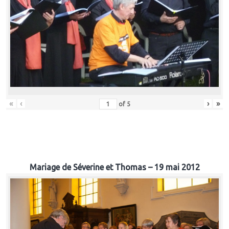
«
‹
›
»
of
5
Mariage de Séverine et Thomas – 19 mai 2012