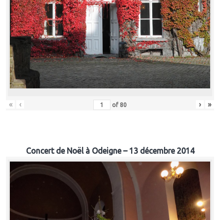
«
‹
›
»
of
80
Concert de Noël à Odeigne – 13 décembre 2014