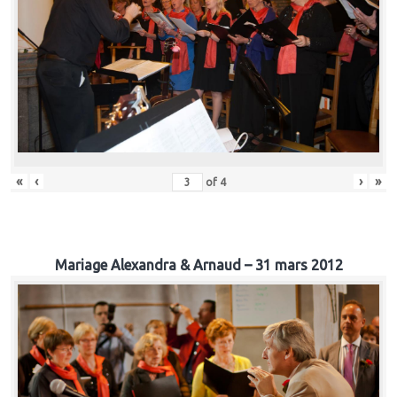
«
‹
›
»
of
4
Mariage Alexandra & Arnaud – 31 mars 2012