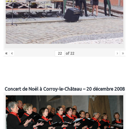
«
‹
›
»
of
22
Concert de Noël à Corroy-le-Château – 20 décembre 2008