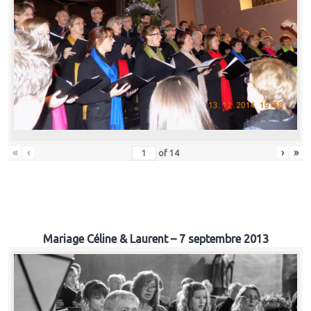
«
‹
›
»
of
14
Mariage Céline & Laurent – 7 septembre 2013