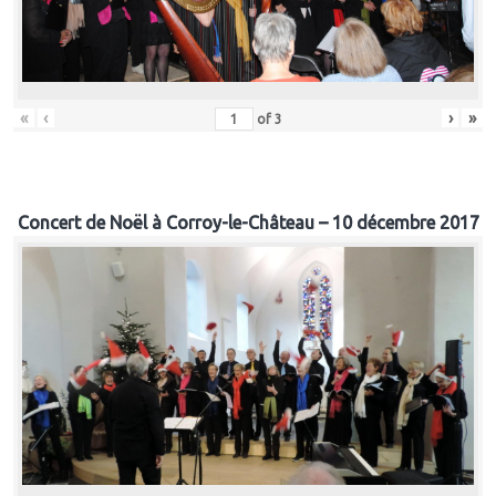
«
‹
›
»
of
3
Concert de Noël à Corroy-le-Château – 10 décembre 2017