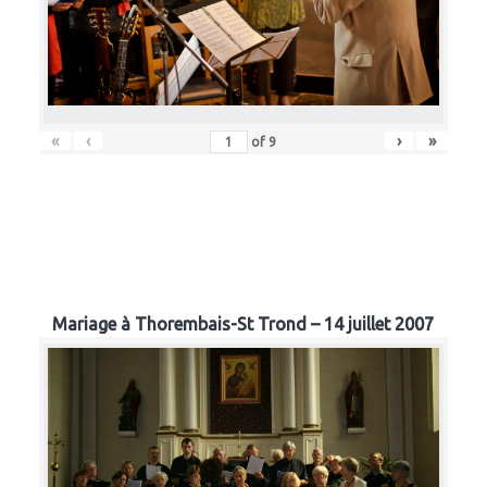
«
‹
›
»
of
9
Mariage à Thorembais-St Trond – 14 juillet 2007