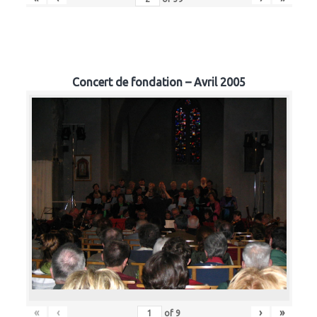
Concert de fondation – Avril 2005
«
‹
›
»
of
9