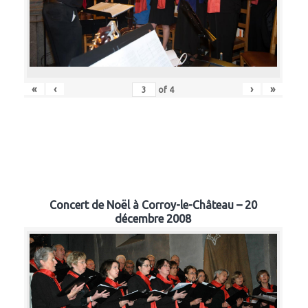
«
‹
›
»
of
4
Concert de Noël à Corroy-le-Château – 20
décembre 2008