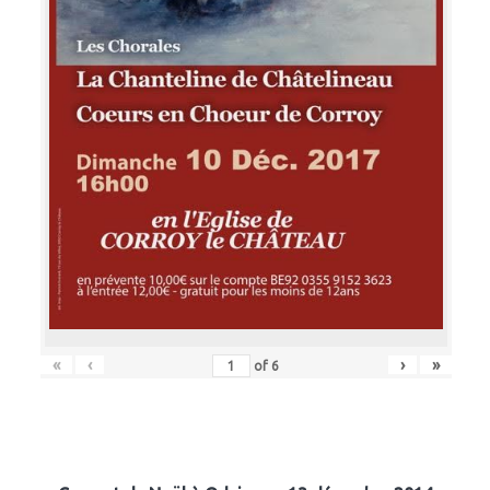
«
‹
›
»
of
6