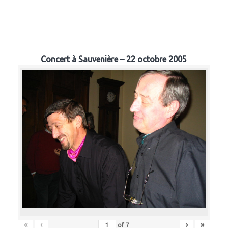
Concert à Sauvenière – 22 octobre 2005
«
‹
›
»
of
7