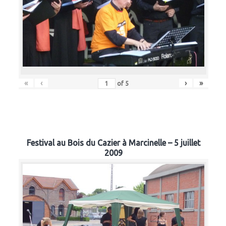
«
‹
›
»
of
5
Festival au Bois du Cazier à Marcinelle – 5 juillet
2009