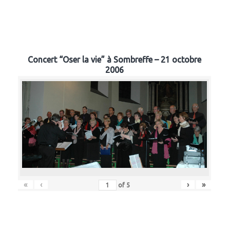
Concert “Oser la vie” à Sombreffe – 21 octobre
2006
«
‹
›
»
of
5