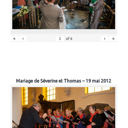
«
‹
›
»
of
6
Mariage de Séverine et Thomas – 19 mai 2012