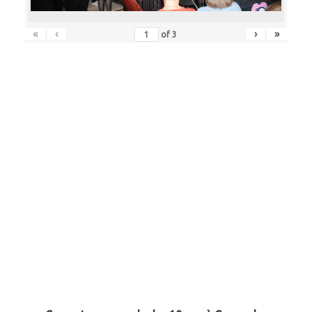
«
‹
›
»
of
3