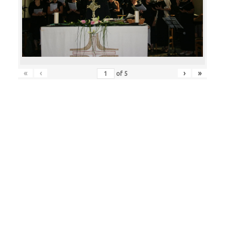
«
‹
›
»
of
5