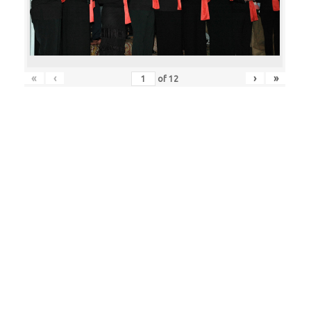
«
‹
›
»
of
12