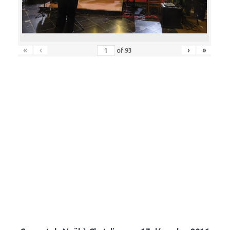
«
‹
›
»
of
93