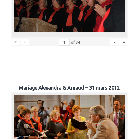
«
‹
›
»
of
34
Mariage Alexandra & Arnaud – 31 mars 2012