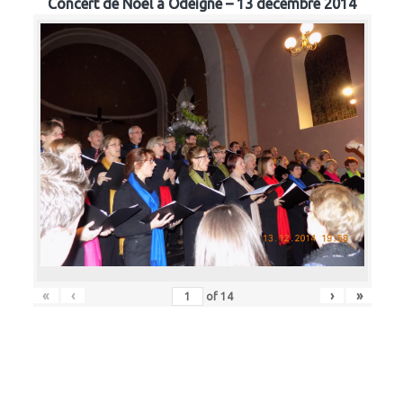
Concert de Noël à Odeigne – 13 décembre 2014
«
‹
›
»
of
14