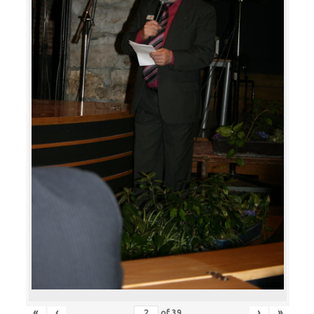
«
‹
›
»
of
39