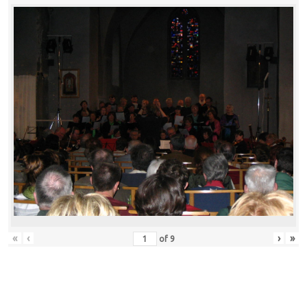
«
‹
›
»
of
9