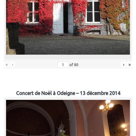
«
‹
›
»
of
80
Concert de Noël à Odeigne – 13 décembre 2014