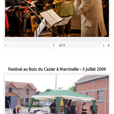
«
‹
›
»
of
9
Festival au Bois du Cazier à Marcinelle – 5 juillet 2009