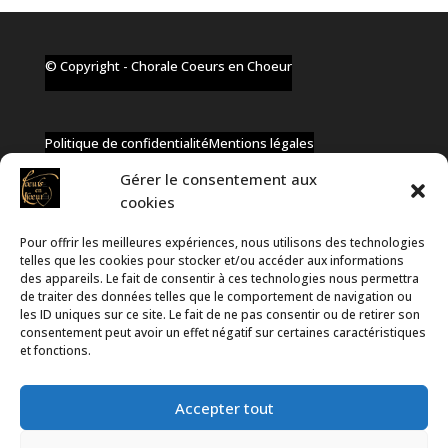
© Copyright - Chorale Coeurs en Choeur
Politique de confidentialité
Mentions légales
Gérer le consentement aux
cookies
Pour offrir les meilleures expériences, nous utilisons des technologies
✆ +32 477 91 58 46
telles que les cookies pour stocker et/ou accéder aux informations
✉ infos@coeurs-en-choeur.be
des appareils. Le fait de consentir à ces technologies nous permettra
de traiter des données telles que le comportement de navigation ou
les ID uniques sur ce site. Le fait de ne pas consentir ou de retirer son
consentement peut avoir un effet négatif sur certaines caractéristiques
Toute proposition de partenariat en développement sera
et fonctions.
rejetée, qu'elle soit faite par téléphone ou par message !
Accepter tout