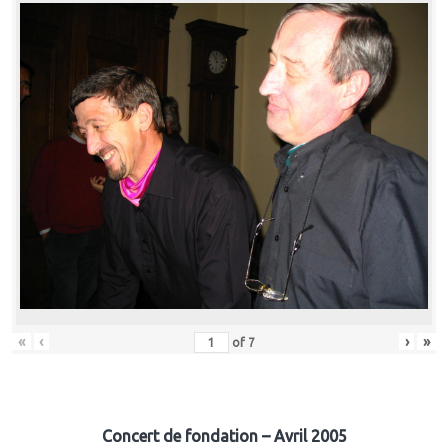
«
‹
›
»
of
7
Concert de fondation – Avril 2005