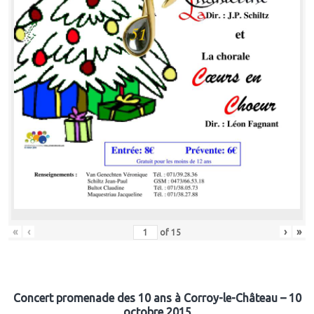
«
‹
›
»
of
15
Concert promenade des 10 ans à Corroy-le-Château – 10
octobre 2015