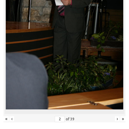
«
‹
›
»
of
39