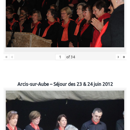
«
‹
›
»
of
34
Arcis-sur-Aube – Séjour des 23 & 24 juin 2012