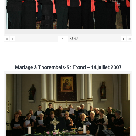
«
‹
›
»
of
12
Mariage à Thorembais-St Trond – 14 juillet 2007