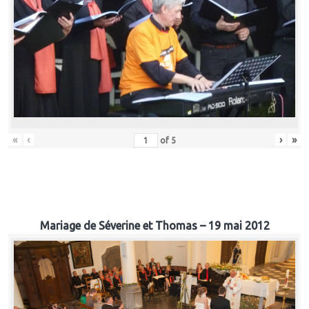
«
‹
›
»
of
5
Mariage de Séverine et Thomas – 19 mai 2012