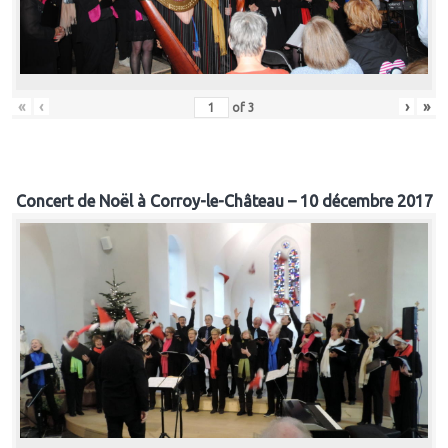
«
‹
›
»
of
3
Concert de Noël à Corroy-le-Château – 10 décembre 2017