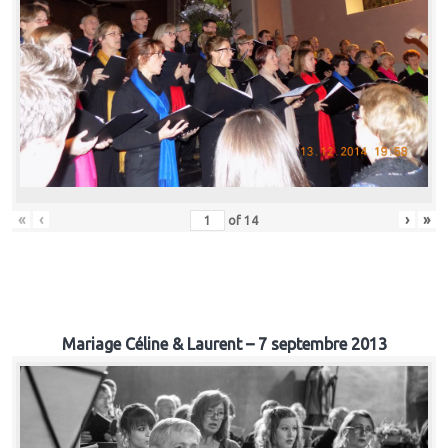
«
‹
›
»
of
14
Mariage Céline & Laurent – 7 septembre 2013