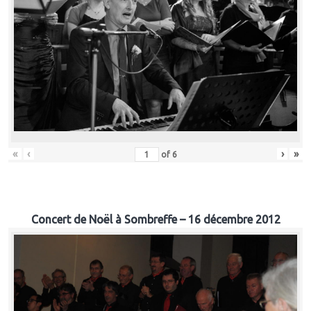
«
‹
›
»
of
6
Concert de Noël à Sombreffe – 16 décembre 2012