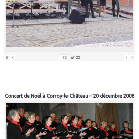
«
‹
›
»
of
22
Concert de Noël à Corroy-le-Château – 20 décembre 2008