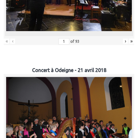
«
‹
›
»
of
93
Concert à Odeigne - 21 avril 2018