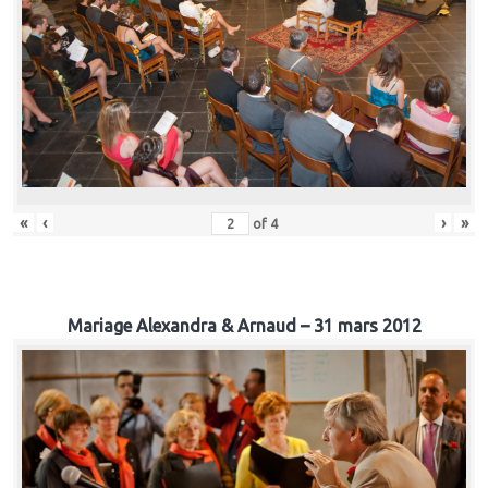
«
‹
›
»
of
4
Mariage Alexandra & Arnaud – 31 mars 2012