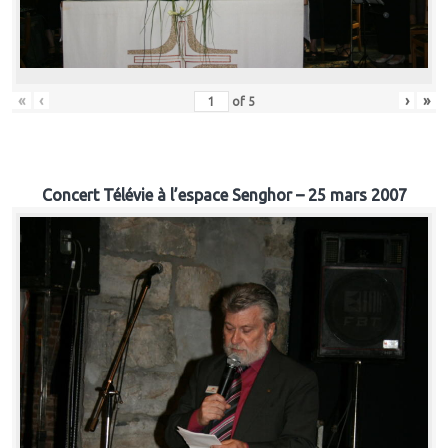
«
‹
›
»
of
5
Concert Télévie à l’espace Senghor – 25 mars 2007