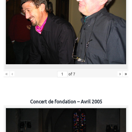
«
‹
›
»
of
7
Concert de fondation – Avril 2005