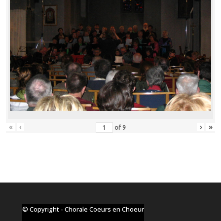
«
‹
›
»
of
9
© Copyright - Chorale Coeurs en Choeur