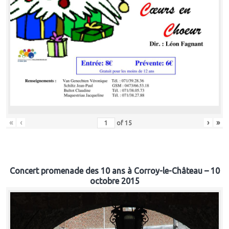
«
‹
›
»
of
15
Concert promenade des 10 ans à Corroy-le-Château – 10
octobre 2015