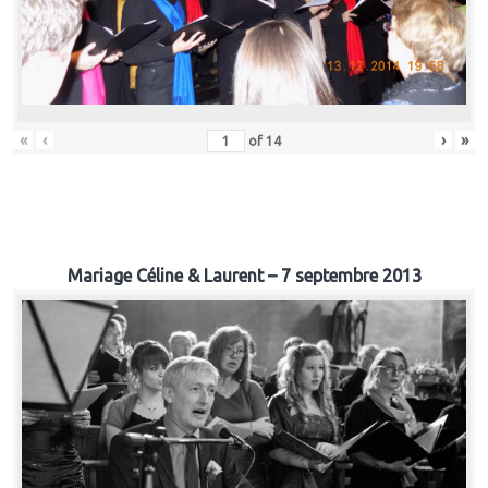
«
‹
›
»
of
14
Mariage Céline & Laurent – 7 septembre 2013