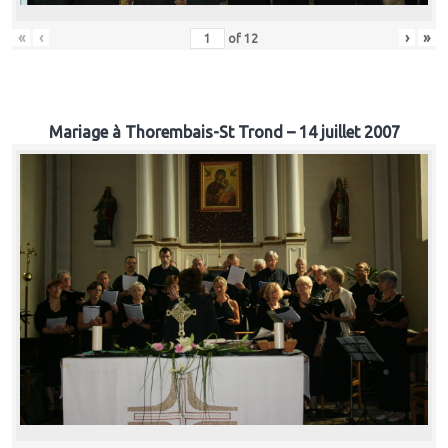
«
‹
›
»
of
12
Mariage à Thorembais-St Trond – 14 juillet 2007