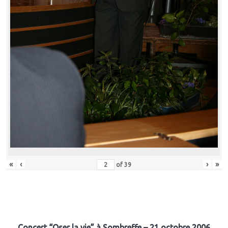
«
‹
›
»
of
39
Concert “Oser la vie” à Sombreffe – 21 octobre 2006