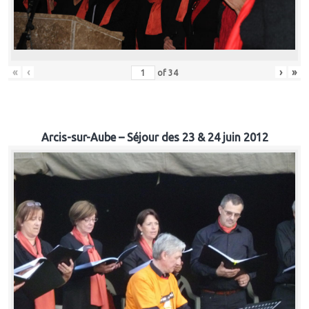
«
‹
›
»
of
34
Arcis-sur-Aube – Séjour des 23 & 24 juin 2012