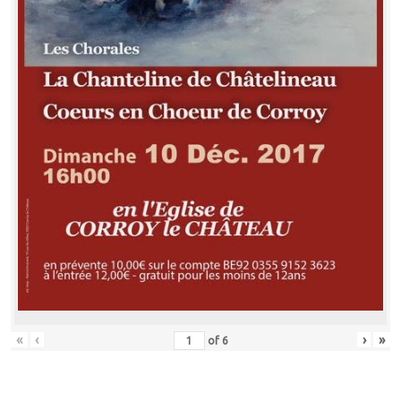
«
‹
›
»
of
6