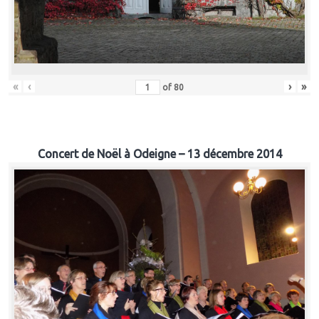
«
‹
›
»
of
80
Concert de Noël à Odeigne – 13 décembre 2014