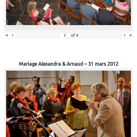
«
‹
›
»
of
4
Mariage Alexandra & Arnaud – 31 mars 2012