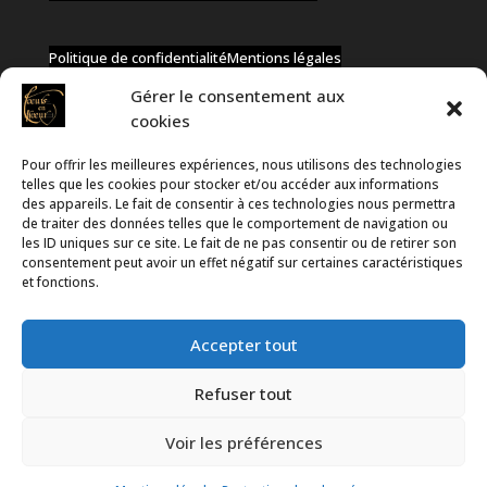
Politique de confidentialité
Mentions légales
Gérer le consentement aux
cookies
Pour offrir les meilleures expériences, nous utilisons des technologies
✆ +32 477 91 58 46
telles que les cookies pour stocker et/ou accéder aux informations
✉ infos@coeurs-en-choeur.be
des appareils. Le fait de consentir à ces technologies nous permettra
de traiter des données telles que le comportement de navigation ou
les ID uniques sur ce site. Le fait de ne pas consentir ou de retirer son
consentement peut avoir un effet négatif sur certaines caractéristiques
Toute proposition de partenariat en développement sera
et fonctions.
rejetée, qu'elle soit faite par téléphone ou par message !
Accepter tout
Refuser tout
Voir les préférences