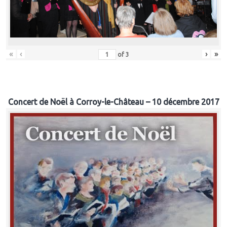
«
‹
›
»
of
3
Concert de Noël à Corroy-le-Château – 10 décembre 2017