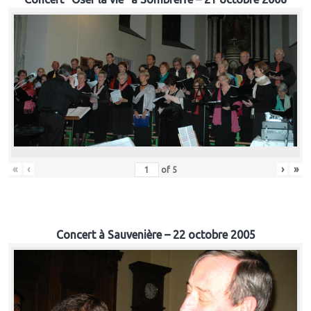
«
‹
›
»
of
5
Concert à Sauvenière – 22 octobre 2005