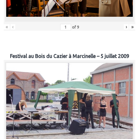
«
‹
›
»
of
9
Festival au Bois du Cazier à Marcinelle – 5 juillet 2009