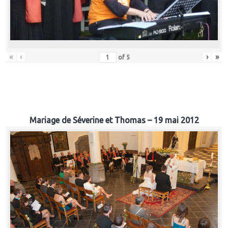
«
‹
›
»
of
5
Mariage de Séverine et Thomas – 19 mai 2012