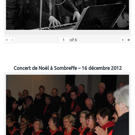
«
‹
›
»
of
6
Concert de Noël à Sombreffe – 16 décembre 2012