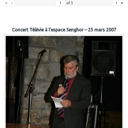
«
‹
›
»
of
5
Concert Télévie à l’espace Senghor – 25 mars 2007