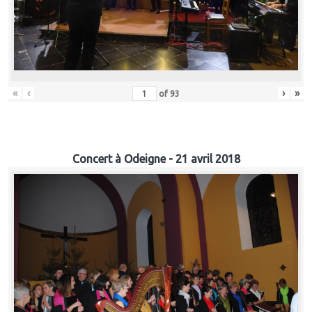
«
‹
›
»
of
93
Concert à Odeigne - 21 avril 2018