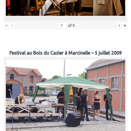
«
‹
›
»
of
9
Festival au Bois du Cazier à Marcinelle – 5 juillet 2009