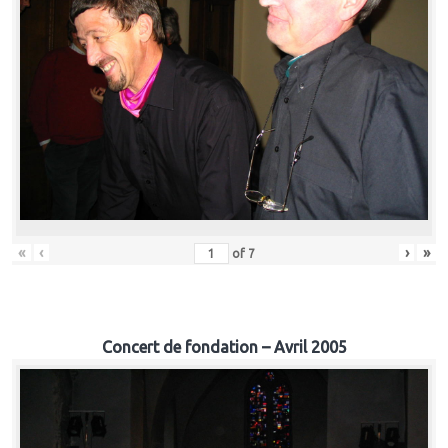
«
‹
›
»
of
7
Concert de fondation – Avril 2005