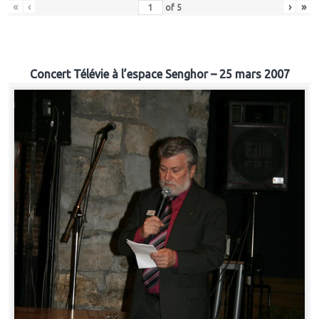
«
‹
›
»
of
5
Concert Télévie à l’espace Senghor – 25 mars 2007