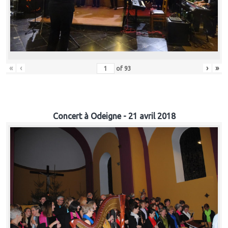
«
‹
›
»
of
93
Concert à Odeigne - 21 avril 2018