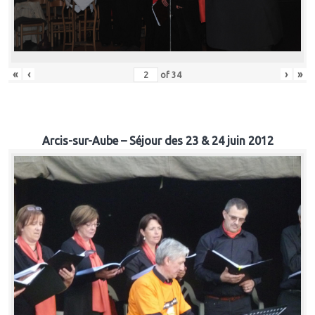
«
‹
›
»
of
34
Arcis-sur-Aube – Séjour des 23 & 24 juin 2012