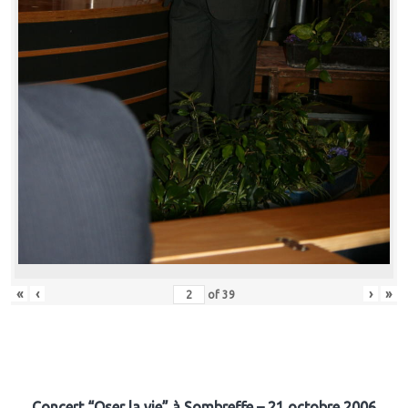
«
‹
›
»
of
39
Concert “Oser la vie” à Sombreffe – 21 octobre 2006