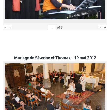
«
‹
›
»
of
5
Mariage de Séverine et Thomas – 19 mai 2012