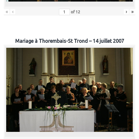
«
‹
›
»
of
12
Mariage à Thorembais-St Trond – 14 juillet 2007