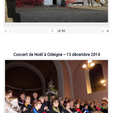
«
‹
›
»
of
80
Concert de Noël à Odeigne – 13 décembre 2014