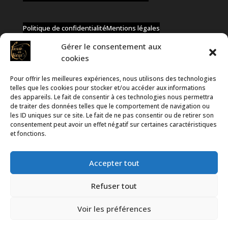
Politique de confidentialité
Mentions légales
Gérer le consentement aux
cookies
Pour offrir les meilleures expériences, nous utilisons des technologies
✆ +32 477 91 58 46
telles que les cookies pour stocker et/ou accéder aux informations
✉ infos@coeurs-en-choeur.be
des appareils. Le fait de consentir à ces technologies nous permettra
de traiter des données telles que le comportement de navigation ou
les ID uniques sur ce site. Le fait de ne pas consentir ou de retirer son
consentement peut avoir un effet négatif sur certaines caractéristiques
Toute proposition de partenariat en développement sera
et fonctions.
rejetée, qu'elle soit faite par téléphone ou par message !
Accepter tout
Refuser tout
Voir les préférences