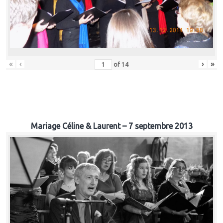
«
‹
›
»
of
14
Mariage Céline & Laurent – 7 septembre 2013