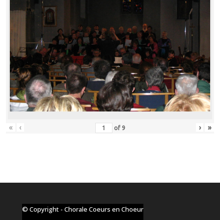
«
‹
›
»
of
9
© Copyright - Chorale Coeurs en Choeur