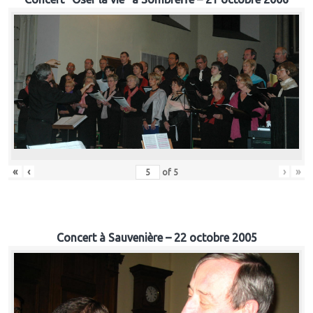
«
‹
›
»
of
5
Concert à Sauvenière – 22 octobre 2005