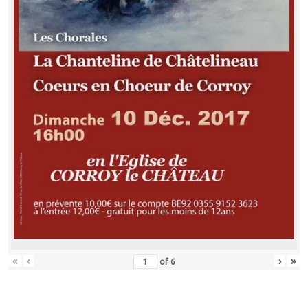
«
‹
›
»
of
6