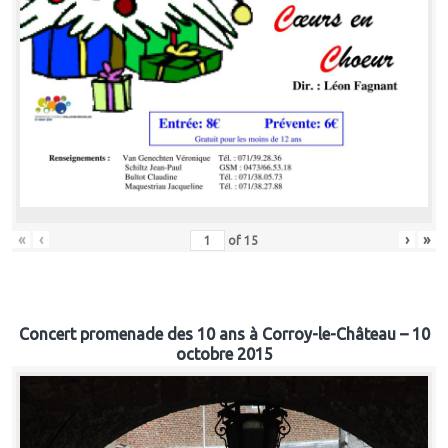
«
‹
›
»
of
15
Concert promenade des 10 ans à Corroy-le-Château – 10
octobre 2015