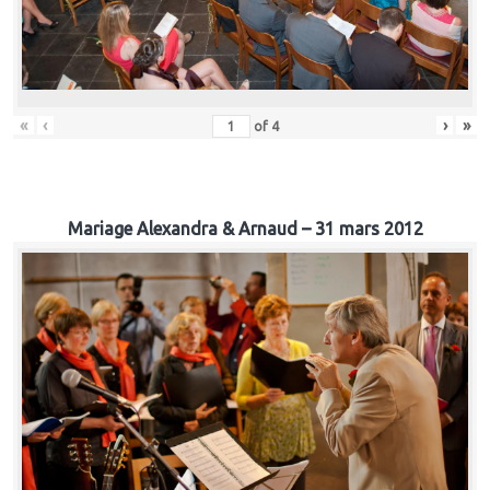
«
‹
›
»
of
4
Mariage Alexandra & Arnaud – 31 mars 2012