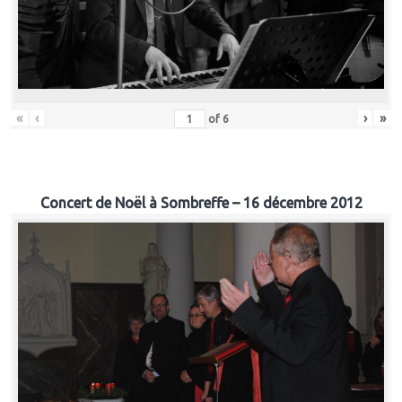
«
‹
›
»
of
6
Concert de Noël à Sombreffe – 16 décembre 2012