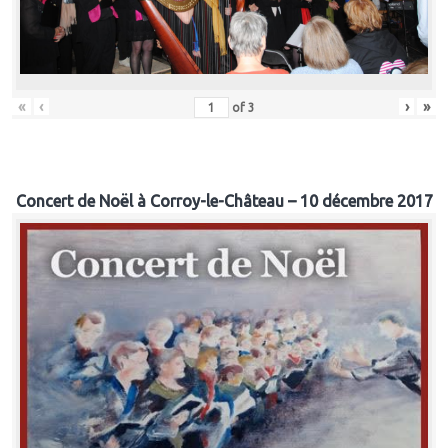
«
‹
›
»
of
3
Concert de Noël à Corroy-le-Château – 10 décembre 2017