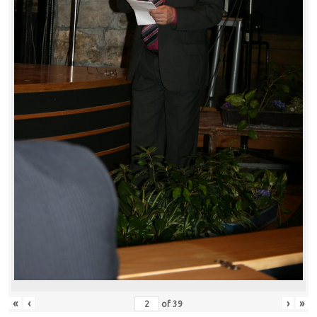
«
‹
›
»
of
39