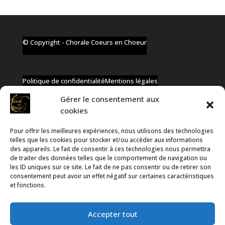
© Copyright - Chorale Coeurs en Choeur
Politique de confidentialité
Mentions légales
Gérer le consentement aux
cookies
Pour offrir les meilleures expériences, nous utilisons des technologies
✆ +32 477 91 58 46
telles que les cookies pour stocker et/ou accéder aux informations
✉ infos@coeurs-en-choeur.be
des appareils. Le fait de consentir à ces technologies nous permettra
de traiter des données telles que le comportement de navigation ou
les ID uniques sur ce site. Le fait de ne pas consentir ou de retirer son
consentement peut avoir un effet négatif sur certaines caractéristiques
Toute proposition de partenariat en développement sera
et fonctions.
rejetée, qu'elle soit faite par téléphone ou par message !
Accepter tout