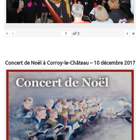
«
‹
›
»
of
3
Concert de Noël à Corroy-le-Château – 10 décembre 2017