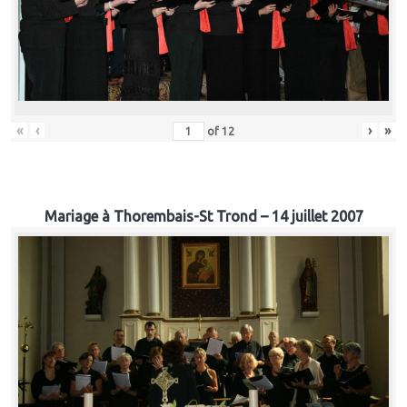
«
‹
›
»
of
12
Mariage à Thorembais-St Trond – 14 juillet 2007