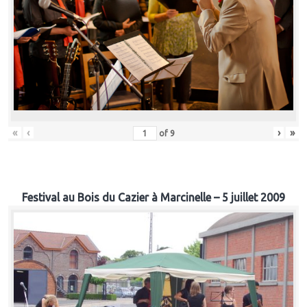
«
‹
›
»
of
9
Festival au Bois du Cazier à Marcinelle – 5 juillet 2009