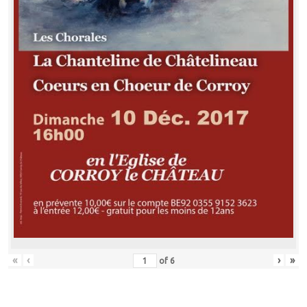
«
‹
›
»
of
6