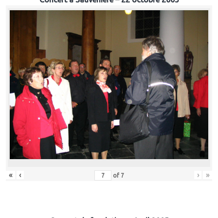
«
‹
›
»
of
7