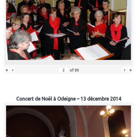
«
‹
›
»
of
80
Concert de Noël à Odeigne – 13 décembre 2014