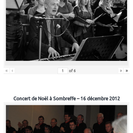
«
‹
›
»
of
6
Concert de Noël à Sombreffe – 16 décembre 2012