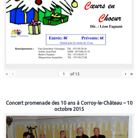
«
‹
›
»
of
15
Concert promenade des 10 ans à Corroy-le-Château – 10
octobre 2015