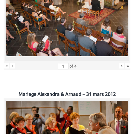
«
‹
›
»
of
4
Mariage Alexandra & Arnaud – 31 mars 2012