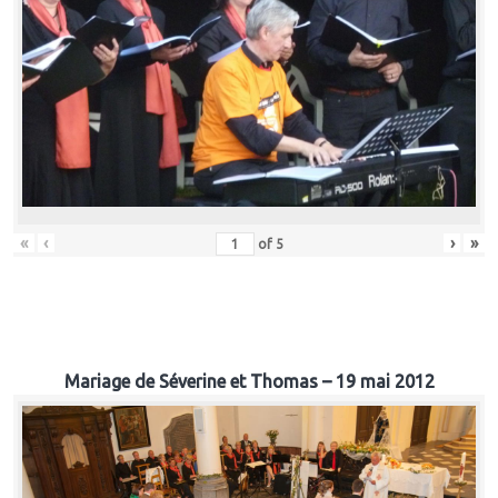
«
‹
›
»
of
5
Mariage de Séverine et Thomas – 19 mai 2012