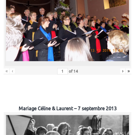
«
‹
›
»
of
14
Mariage Céline & Laurent – 7 septembre 2013