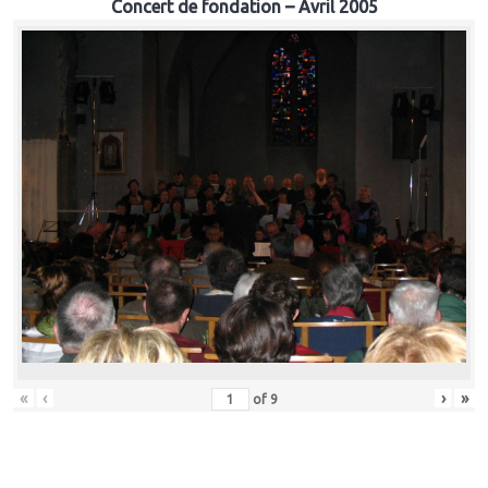
Concert de fondation – Avril 2005
«
‹
›
»
of
9