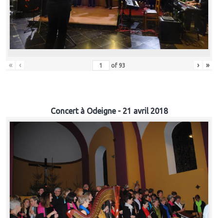
«
‹
›
»
of
93
Concert à Odeigne - 21 avril 2018