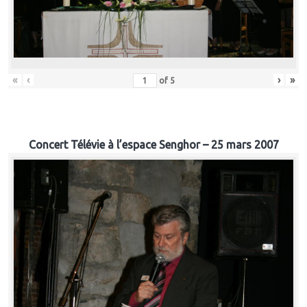
«
‹
›
»
of
5
Concert Télévie à l’espace Senghor – 25 mars 2007