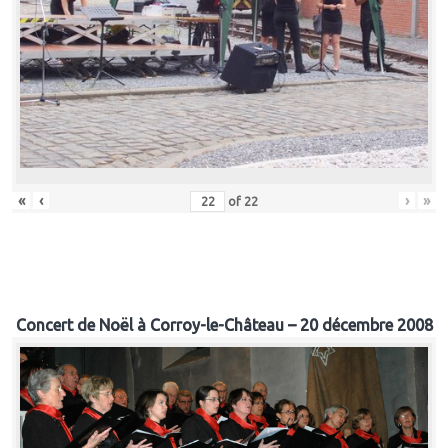
«
‹
›
»
of
22
Concert de Noël à Corroy-le-Château – 20 décembre 2008