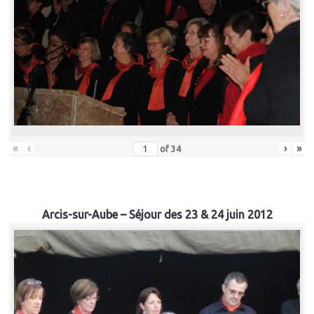
«
‹
›
»
of
34
Arcis-sur-Aube – Séjour des 23 & 24 juin 2012