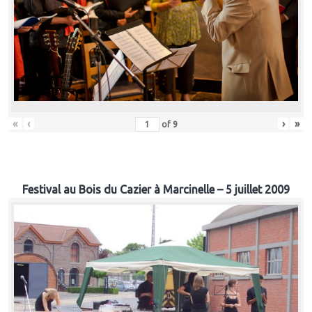
«
‹
›
»
of
9
Festival au Bois du Cazier à Marcinelle – 5 juillet 2009