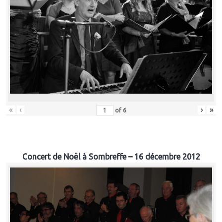
«
‹
›
»
of
6
Concert de Noël à Sombreffe – 16 décembre 2012