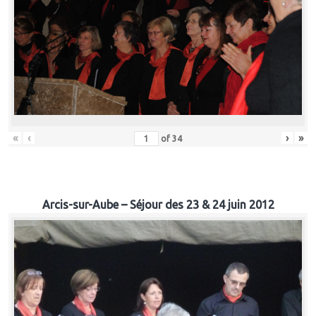
«
‹
›
»
of
34
Arcis-sur-Aube – Séjour des 23 & 24 juin 2012