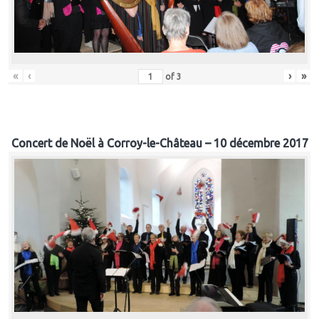
«
‹
›
»
of
3
Concert de Noël à Corroy-le-Château – 10 décembre 2017