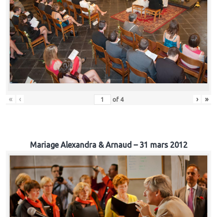
«
‹
›
»
of
4
Mariage Alexandra & Arnaud – 31 mars 2012