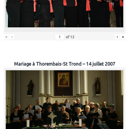
«
‹
›
»
of
12
Mariage à Thorembais-St Trond – 14 juillet 2007