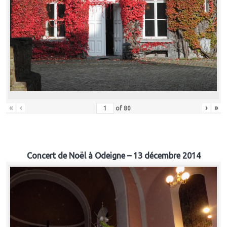
«
‹
›
»
of
80
Concert de Noël à Odeigne – 13 décembre 2014