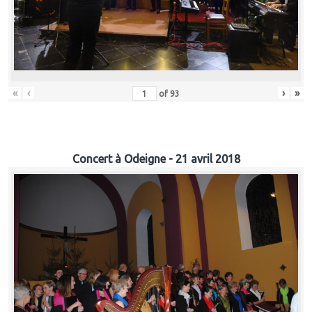
«
‹
›
»
of
93
Concert à Odeigne - 21 avril 2018