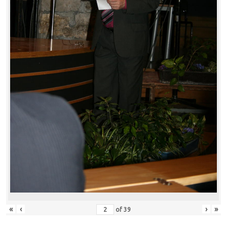
«
‹
›
»
of
39