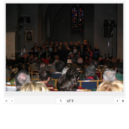
«
‹
›
»
of
9