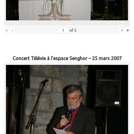
«
‹
›
»
of
5
Concert Télévie à l’espace Senghor – 25 mars 2007