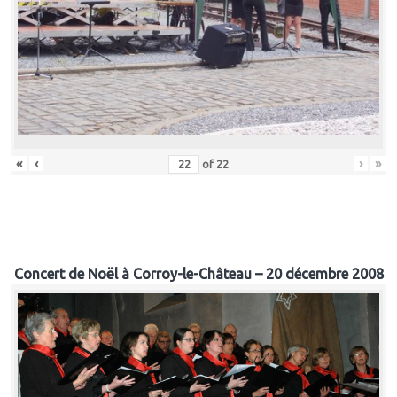
«
‹
›
»
of
22
Concert de Noël à Corroy-le-Château – 20 décembre 2008