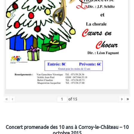
«
‹
›
»
of
15
Concert promenade des 10 ans à Corroy-le-Château – 10
octobre 2015