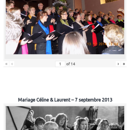
«
‹
›
»
of
14
Mariage Céline & Laurent – 7 septembre 2013