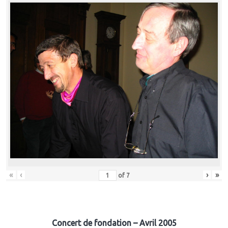
«
‹
›
»
of
7
Concert de fondation – Avril 2005