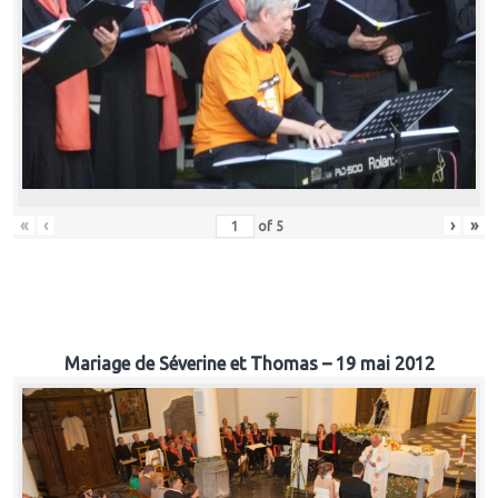
«
‹
›
»
of
5
Mariage de Séverine et Thomas – 19 mai 2012