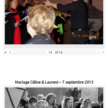
«
‹
›
»
of
14
Mariage Céline & Laurent – 7 septembre 2013