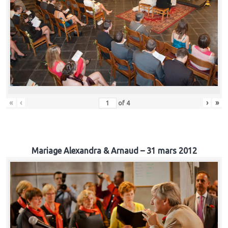
«
‹
›
»
of
4
Mariage Alexandra & Arnaud – 31 mars 2012