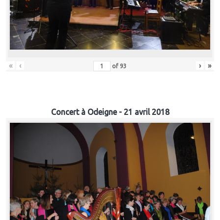
«
‹
›
»
of
93
Concert à Odeigne - 21 avril 2018