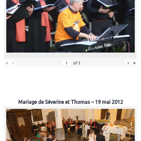
«
‹
›
»
of
5
Mariage de Séverine et Thomas – 19 mai 2012