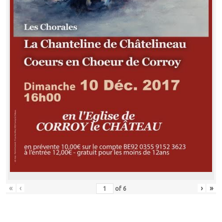
«
‹
›
»
of
6