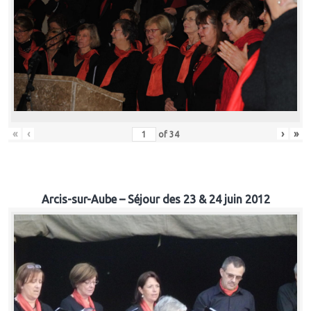
«
‹
›
»
of
34
Arcis-sur-Aube – Séjour des 23 & 24 juin 2012