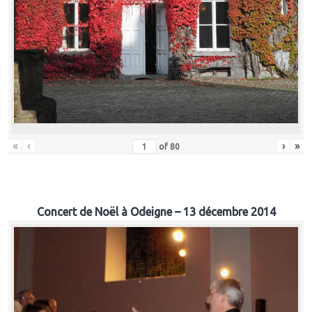
«
‹
›
»
of
80
Concert de Noël à Odeigne – 13 décembre 2014