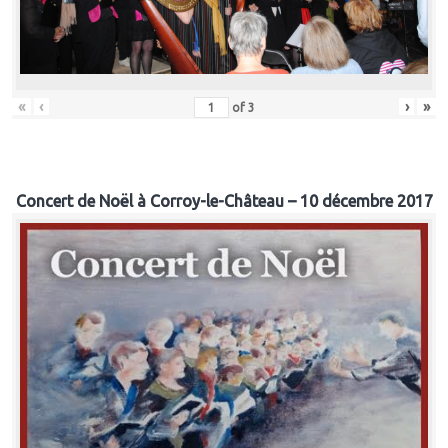
«
‹
›
»
of
3
Concert de Noël à Corroy-le-Château – 10 décembre 2017