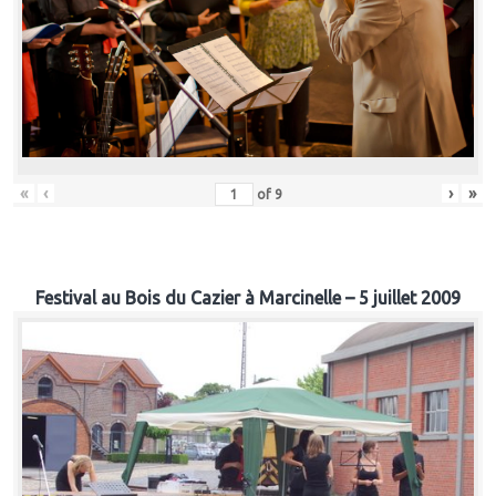
«
‹
›
»
of
9
Festival au Bois du Cazier à Marcinelle – 5 juillet 2009