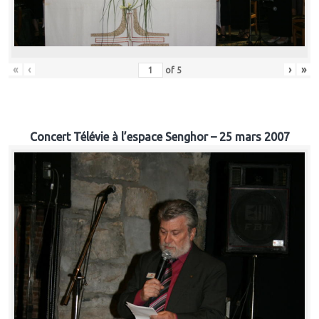
«
‹
›
»
of
5
Concert Télévie à l’espace Senghor – 25 mars 2007