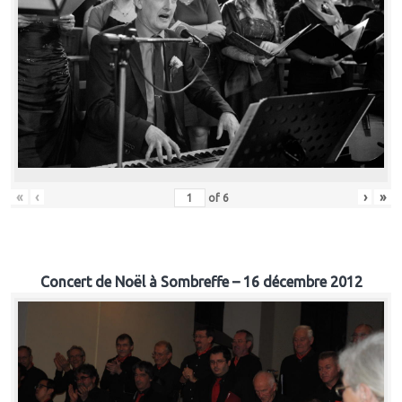
«
‹
›
»
of
6
Concert de Noël à Sombreffe – 16 décembre 2012