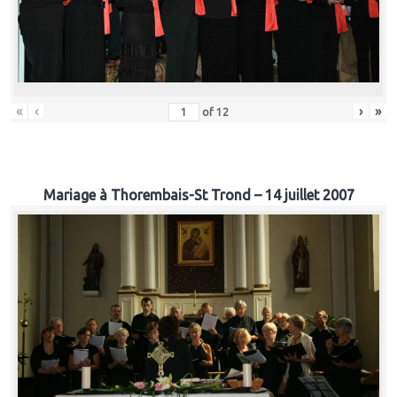
«
‹
›
»
of
12
Mariage à Thorembais-St Trond – 14 juillet 2007