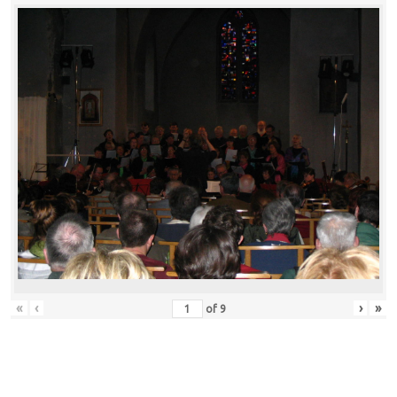
«
‹
›
»
of
9