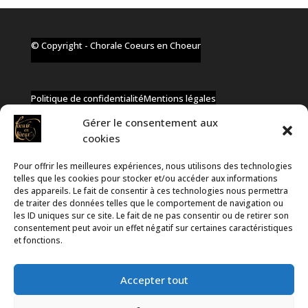
© Copyright - Chorale Coeurs en Choeur
Politique de confidentialité
Mentions légales
Gérer le consentement aux
cookies
Pour offrir les meilleures expériences, nous utilisons des technologies
✆ +32 477 91 58 46
telles que les cookies pour stocker et/ou accéder aux informations
✉ infos@coeurs-en-choeur.be
des appareils. Le fait de consentir à ces technologies nous permettra
de traiter des données telles que le comportement de navigation ou
les ID uniques sur ce site. Le fait de ne pas consentir ou de retirer son
consentement peut avoir un effet négatif sur certaines caractéristiques
Toute proposition de partenariat en développement sera
et fonctions.
rejetée, qu'elle soit faite par téléphone ou par message !
Accepter tout