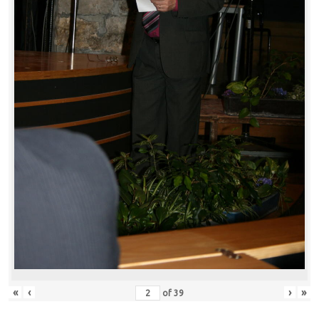
«
‹
›
»
of
39