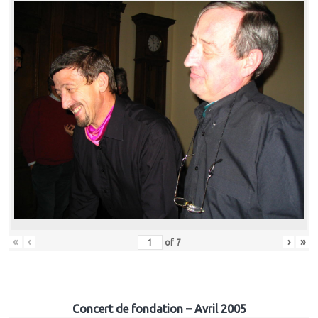
«
‹
›
»
of
7
Concert de fondation – Avril 2005