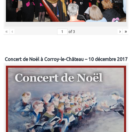
«
‹
›
»
of
3
Concert de Noël à Corroy-le-Château – 10 décembre 2017