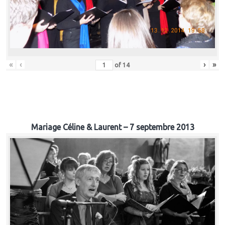
«
‹
›
»
of
14
Mariage Céline & Laurent – 7 septembre 2013