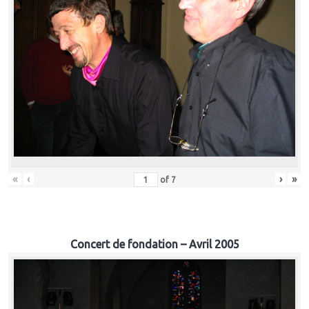
«
‹
›
»
of
7
Concert de fondation – Avril 2005