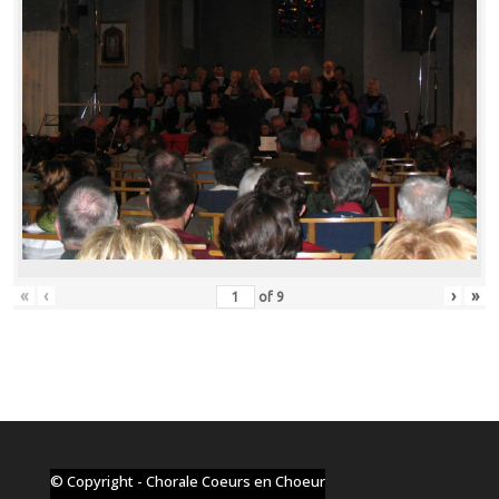
«
‹
›
»
of
9
© Copyright - Chorale Coeurs en Choeur