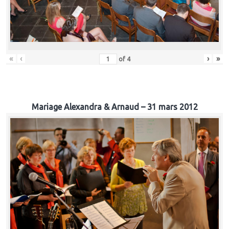
«
‹
›
»
of
4
Mariage Alexandra & Arnaud – 31 mars 2012