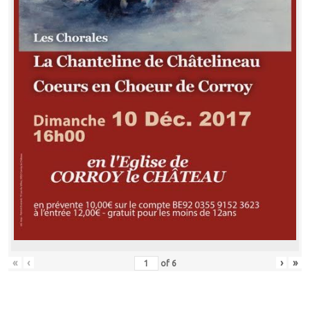
«
‹
›
»
of
6