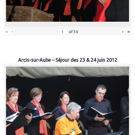
«
‹
›
»
of
34
Arcis-sur-Aube – Séjour des 23 & 24 juin 2012