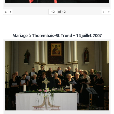
«
‹
›
»
of
12
Mariage à Thorembais-St Trond – 14 juillet 2007