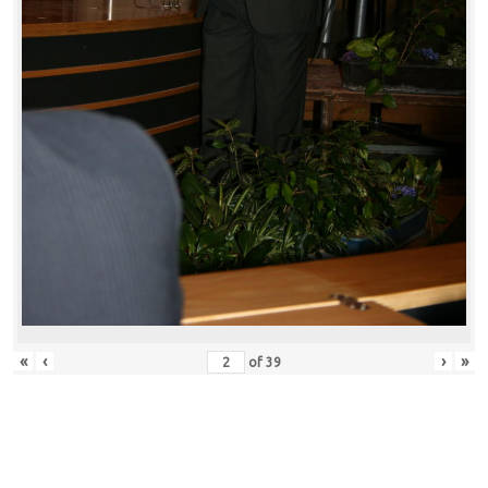
«
‹
›
»
of
39