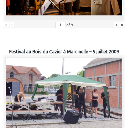
«
‹
›
»
of
9
Festival au Bois du Cazier à Marcinelle – 5 juillet 2009