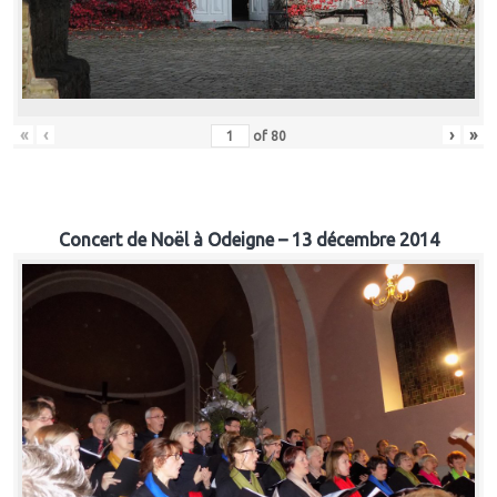
«
‹
›
»
of
80
Concert de Noël à Odeigne – 13 décembre 2014