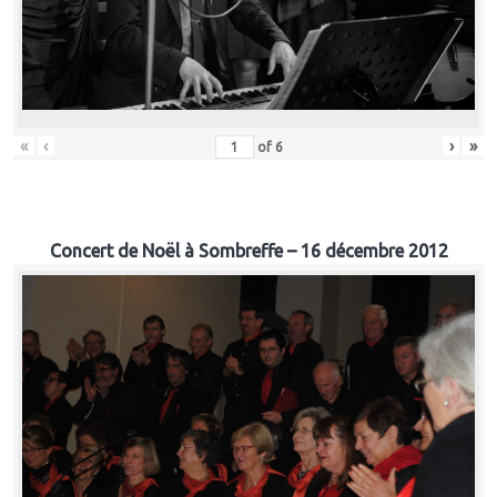
«
‹
›
»
of
6
Concert de Noël à Sombreffe – 16 décembre 2012