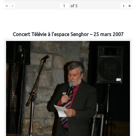
«
‹
›
»
of
5
Concert Télévie à l’espace Senghor – 25 mars 2007