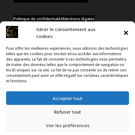
Politique de confidentialité
Mentions légales
Gérer le consentement aux
cookies
Pour offrir les meilleures expériences, nous utilisons des technologies
✆ +32 477 91 58 46
telles que les cookies pour stocker et/ou accéder aux informations
✉ infos@coeurs-en-choeur.be
des appareils. Le fait de consentir à ces technologies nous permettra
de traiter des données telles que le comportement de navigation ou
les ID uniques sur ce site. Le fait de ne pas consentir ou de retirer son
consentement peut avoir un effet négatif sur certaines caractéristiques
Toute proposition de partenariat en développement sera
et fonctions.
rejetée, qu'elle soit faite par téléphone ou par message !
Accepter tout
Refuser tout
Voir les préférences