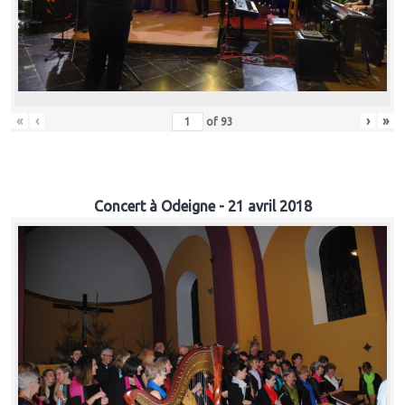
«
‹
›
»
of
93
Concert à Odeigne - 21 avril 2018