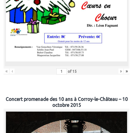
«
‹
›
»
of
15
Concert promenade des 10 ans à Corroy-le-Château – 10
octobre 2015