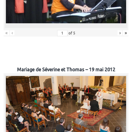
«
‹
›
»
of
5
Mariage de Séverine et Thomas – 19 mai 2012