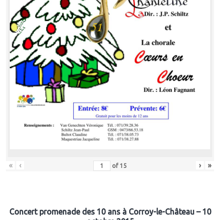
«
‹
›
»
of
15
Concert promenade des 10 ans à Corroy-le-Château – 10