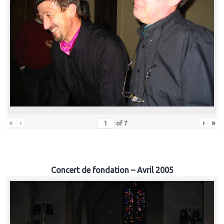
«
‹
›
»
of
7
Concert de fondation – Avril 2005