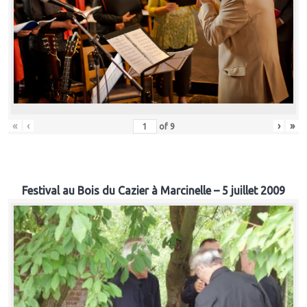
«
‹
›
»
of
9
Festival au Bois du Cazier à Marcinelle – 5 juillet 2009