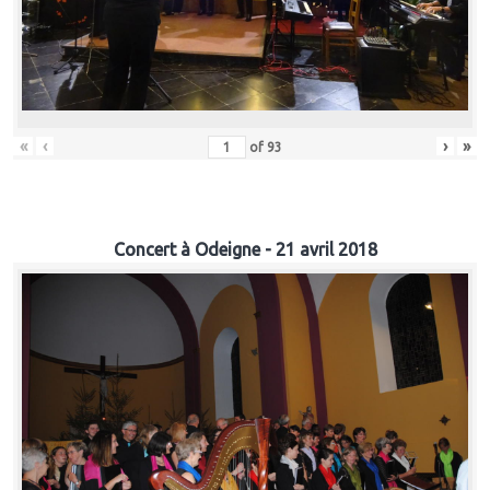
«
‹
›
»
of
93
Concert à Odeigne - 21 avril 2018