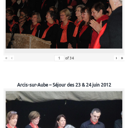
«
‹
›
»
of
34
Arcis-sur-Aube – Séjour des 23 & 24 juin 2012