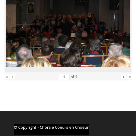
«
‹
›
»
of
9
© Copyright - Chorale Coeurs en Choeur