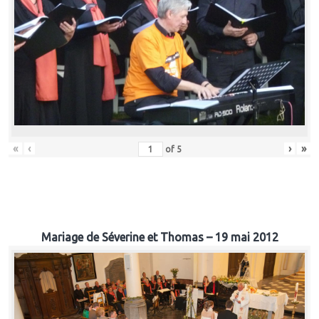
«
‹
›
»
of
5
Mariage de Séverine et Thomas – 19 mai 2012