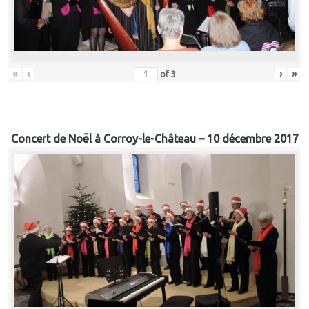
«
‹
›
»
of
3
Concert de Noël à Corroy-le-Château – 10 décembre 2017