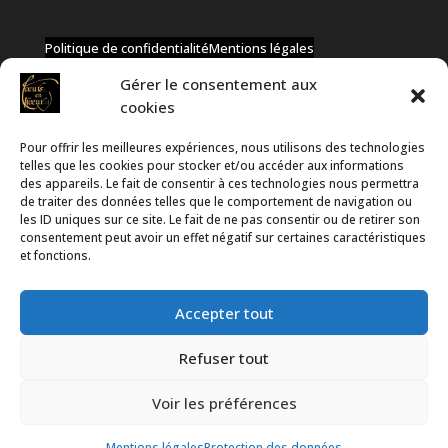
Politique de confidentialité
Mentions légales
Gérer le consentement aux
cookies
Pour offrir les meilleures expériences, nous utilisons des technologies
✆ +32 477 91 58 46
telles que les cookies pour stocker et/ou accéder aux informations
✉ infos@coeurs-en-choeur.be
des appareils. Le fait de consentir à ces technologies nous permettra
de traiter des données telles que le comportement de navigation ou
les ID uniques sur ce site. Le fait de ne pas consentir ou de retirer son
consentement peut avoir un effet négatif sur certaines caractéristiques
Toute proposition de partenariat en développement sera
et fonctions.
rejetée, qu'elle soit faite par téléphone ou par message !
Accepter tout
Refuser tout
Voir les préférences
Propulsé par
WordPress
et hébergé par
Infomaniak
Mentions légales
Protection des données