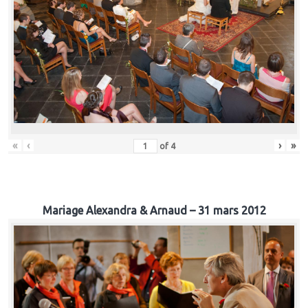
«
‹
›
»
of
4
Mariage Alexandra & Arnaud – 31 mars 2012