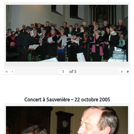
«
‹
›
»
of
5
Concert à Sauvenière – 22 octobre 2005