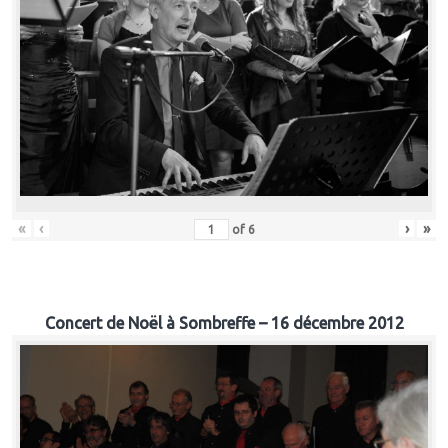
«
‹
›
»
of
6
Concert de Noël à Sombreffe – 16 décembre 2012