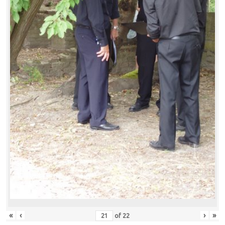
«
‹
›
»
of
22