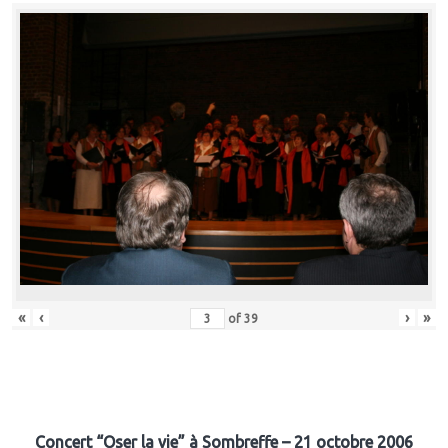
«
‹
›
»
of
39
Concert “Oser la vie” à Sombreffe – 21 octobre 2006