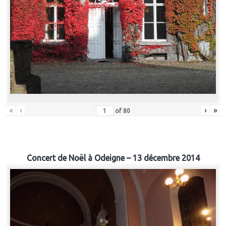
«
‹
›
»
of
80
Concert de Noël à Odeigne – 13 décembre 2014