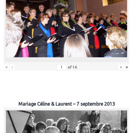
«
‹
›
»
of
14
Mariage Céline & Laurent – 7 septembre 2013