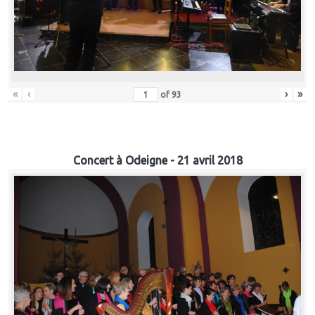
«
‹
›
»
of
93
Concert à Odeigne - 21 avril 2018