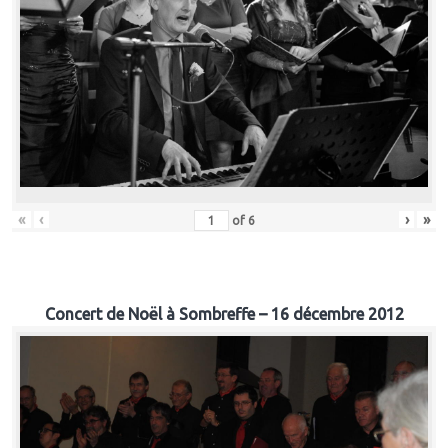
«
‹
›
»
of
6
Concert de Noël à Sombreffe – 16 décembre 2012