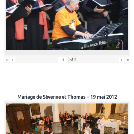
«
‹
›
»
of
5
Mariage de Séverine et Thomas – 19 mai 2012