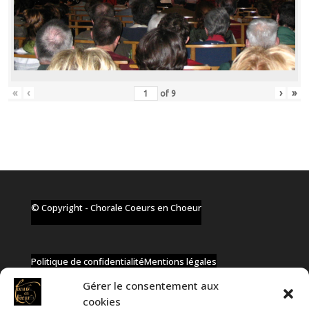
«
‹
›
»
of
9
© Copyright - Chorale Coeurs en Choeur
Politique de confidentialité
Mentions légales
Gérer le consentement aux
cookies