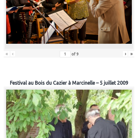
«
‹
›
»
of
9
Festival au Bois du Cazier à Marcinelle – 5 juillet 2009