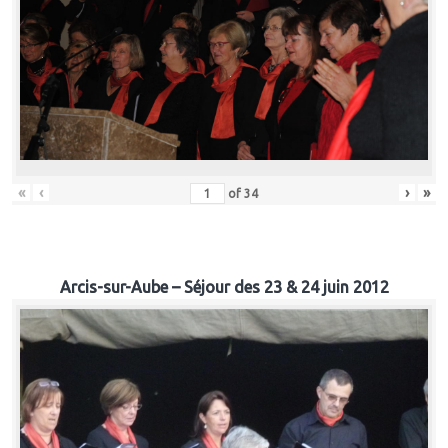
«
‹
›
»
of
34
Arcis-sur-Aube – Séjour des 23 & 24 juin 2012