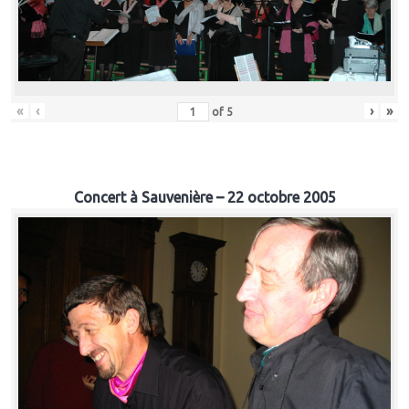
«
‹
›
»
of
5
Concert à Sauvenière – 22 octobre 2005