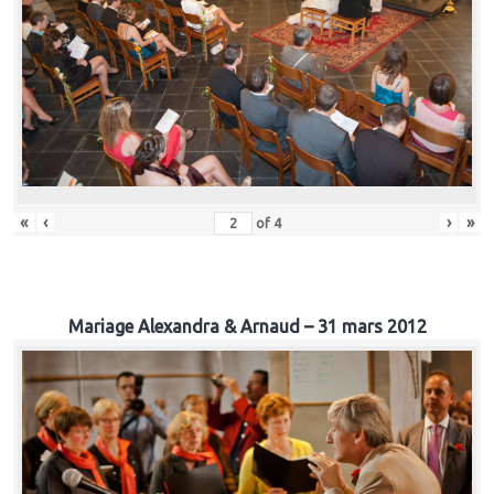
«
‹
›
»
of
4
Mariage Alexandra & Arnaud – 31 mars 2012