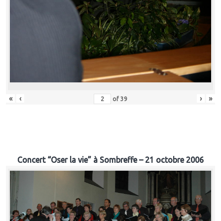
«
‹
›
»
of
39
Concert “Oser la vie” à Sombreffe – 21 octobre 2006