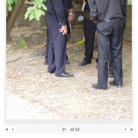
«
‹
›
»
of
22