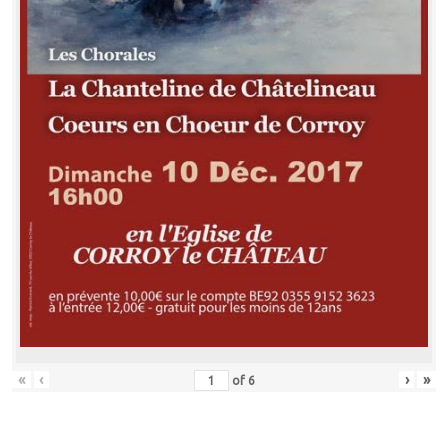
«
‹
›
»
of
6