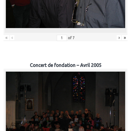
«
‹
›
»
of
7
Concert de fondation – Avril 2005