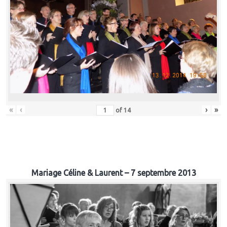
«
‹
›
»
of
14
Mariage Céline & Laurent – 7 septembre 2013