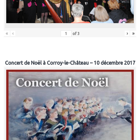
«
‹
›
»
of
3
Concert de Noël à Corroy-le-Château – 10 décembre 2017