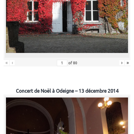
«
‹
›
»
of
80
Concert de Noël à Odeigne – 13 décembre 2014