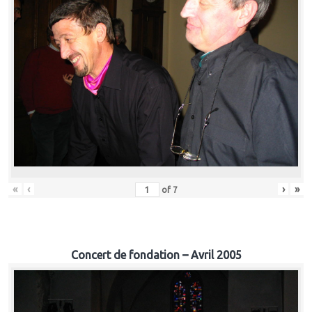
«
‹
›
»
of
7
Concert de fondation – Avril 2005