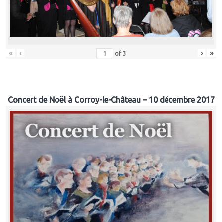
«
‹
›
»
of
3
Concert de Noël à Corroy-le-Château – 10 décembre 2017