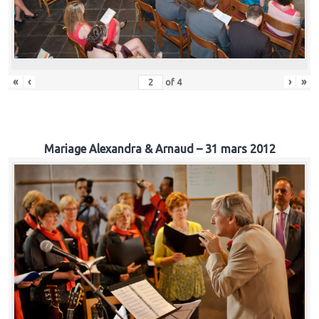
«
‹
›
»
of
4
Mariage Alexandra & Arnaud – 31 mars 2012