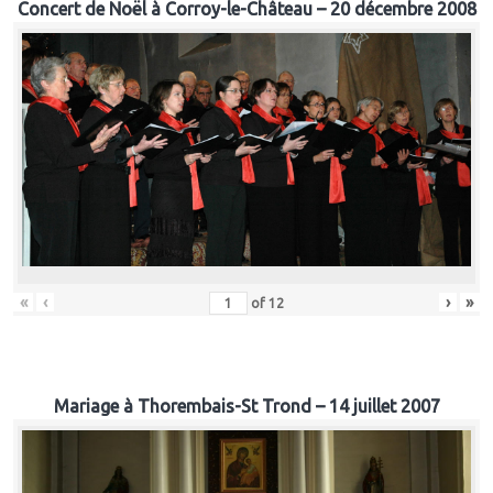
Concert de Noël à Corroy-le-Château – 20 décembre 2008
«
‹
›
»
of
12
Mariage à Thorembais-St Trond – 14 juillet 2007