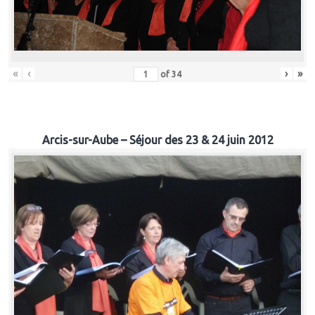
«
‹
›
»
of
34
Arcis-sur-Aube – Séjour des 23 & 24 juin 2012