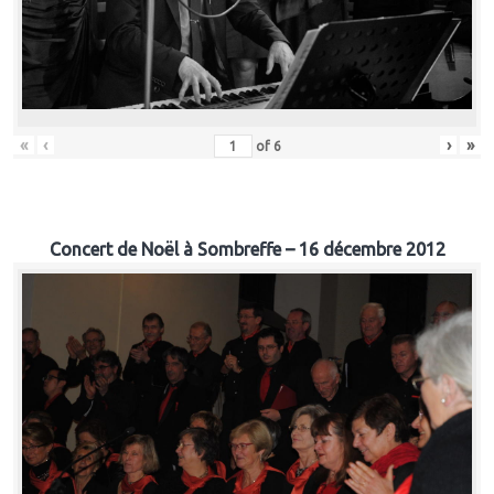
«
‹
›
»
of
6
Concert de Noël à Sombreffe – 16 décembre 2012