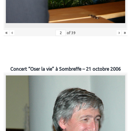
«
‹
›
»
of
39
Concert “Oser la vie” à Sombreffe – 21 octobre 2006