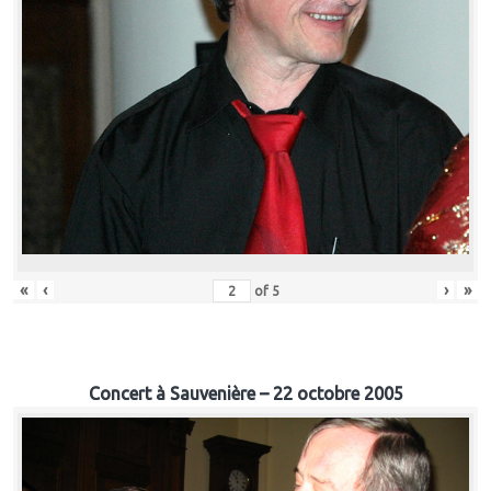
«
‹
›
»
of
5
Concert à Sauvenière – 22 octobre 2005