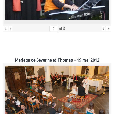
«
‹
›
»
of
5
Mariage de Séverine et Thomas – 19 mai 2012