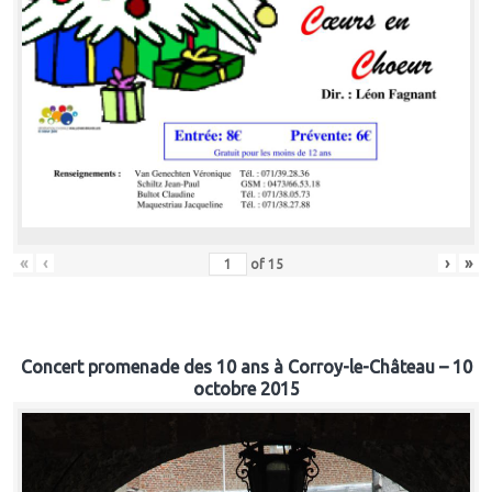
«
‹
›
»
of
15
Concert promenade des 10 ans à Corroy-le-Château – 10
octobre 2015