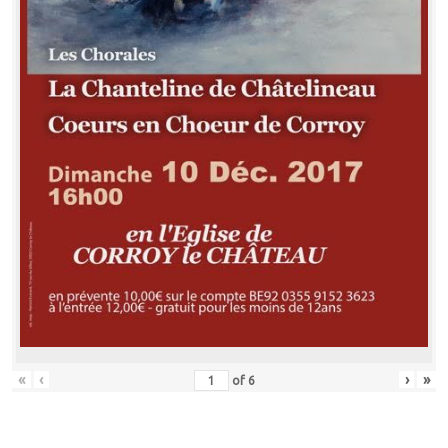
«
‹
›
»
of
6