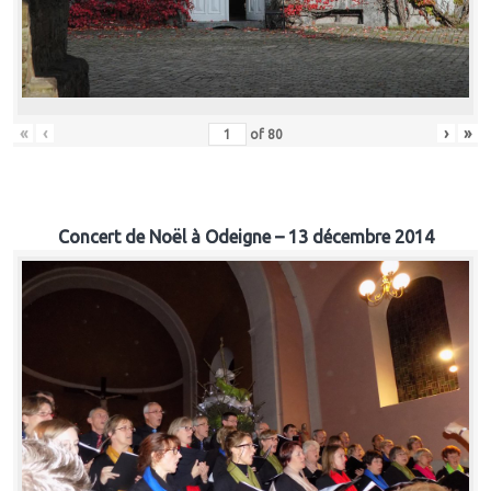
«
‹
›
»
of
80
Concert de Noël à Odeigne – 13 décembre 2014