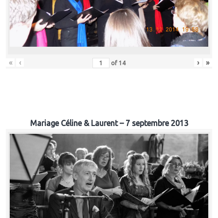
«
‹
›
»
of
14
Mariage Céline & Laurent – 7 septembre 2013