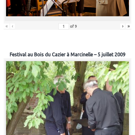
«
‹
›
»
of
9
Festival au Bois du Cazier à Marcinelle – 5 juillet 2009