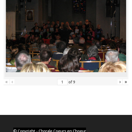
«
‹
›
»
of
9
© Copyright - Chorale Coeurs en Choeur