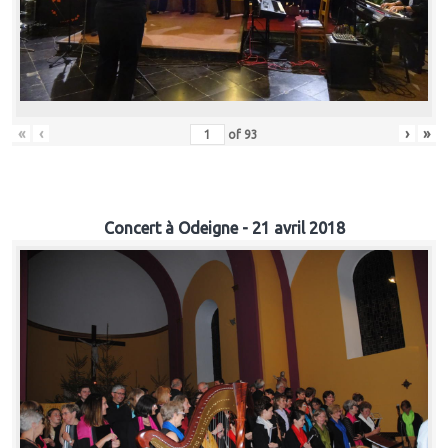
«
‹
›
»
of
93
Concert à Odeigne - 21 avril 2018