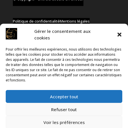
Politique de confidentialité
Mentions légales
Gérer le consentement aux
cookies
Pour offrir les meilleures expériences, nous utilisons des technologies
✆ +32 477 91 58 46
telles que les cookies pour stocker et/ou accéder aux informations
✉ infos@coeurs-en-choeur.be
des appareils. Le fait de consentir à ces technologies nous permettra
de traiter des données telles que le comportement de navigation ou
les ID uniques sur ce site. Le fait de ne pas consentir ou de retirer son
consentement peut avoir un effet négatif sur certaines caractéristiques
Toute proposition de partenariat en développement sera
et fonctions.
rejetée, qu'elle soit faite par téléphone ou par message !
Accepter tout
Refuser tout
Voir les préférences