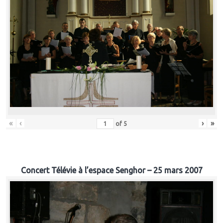
«
‹
›
»
of
5
Concert Télévie à l’espace Senghor – 25 mars 2007