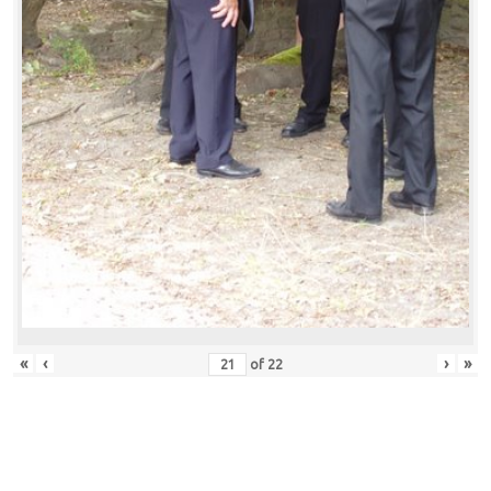
«
‹
›
»
of
22