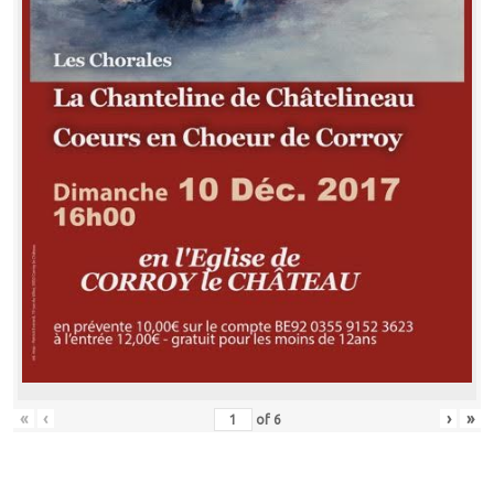
«
‹
›
»
of
6