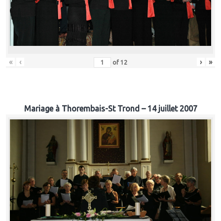
«
‹
›
»
of
12
Mariage à Thorembais-St Trond – 14 juillet 2007