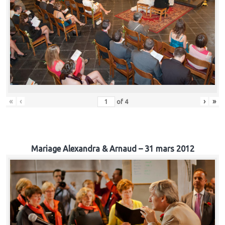
«
‹
›
»
of
4
Mariage Alexandra & Arnaud – 31 mars 2012