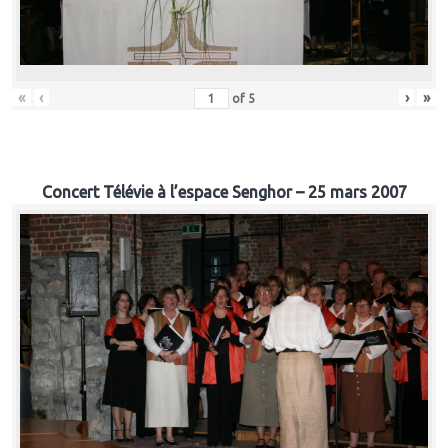
«
‹
›
»
of
5
Concert Télévie à l’espace Senghor – 25 mars 2007