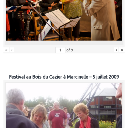
«
‹
›
»
of
9
Festival au Bois du Cazier à Marcinelle – 5 juillet 2009