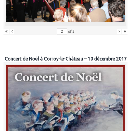
«
‹
›
»
of
3
Concert de Noël à Corroy-le-Château – 10 décembre 2017