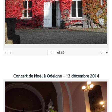
«
‹
›
»
of
80
Concert de Noël à Odeigne – 13 décembre 2014