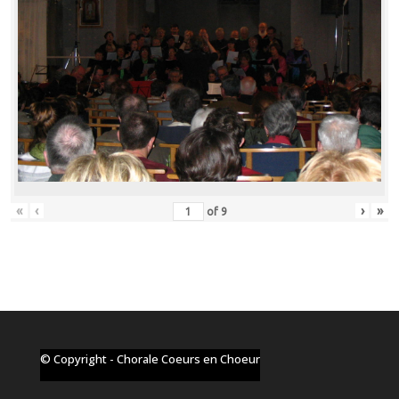
«
‹
›
»
of
9
© Copyright - Chorale Coeurs en Choeur