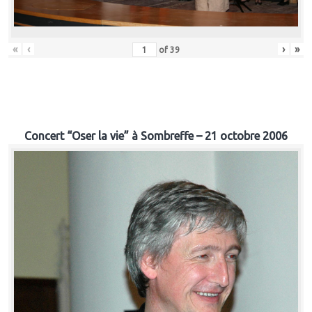
«
‹
›
»
of
39
Concert “Oser la vie” à Sombreffe – 21 octobre 2006