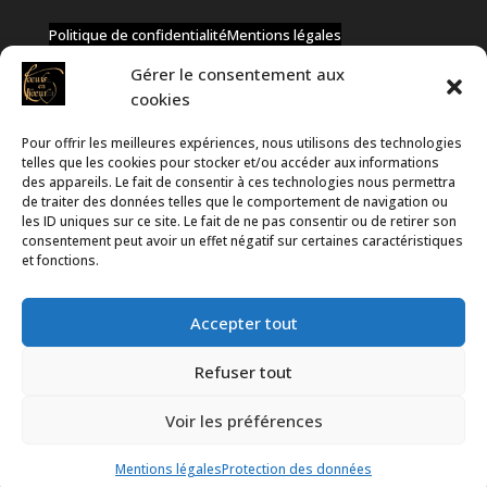
Politique de confidentialité
Mentions légales
Gérer le consentement aux
cookies
Pour offrir les meilleures expériences, nous utilisons des technologies
✆ +32 477 91 58 46
telles que les cookies pour stocker et/ou accéder aux informations
✉ infos@coeurs-en-choeur.be
des appareils. Le fait de consentir à ces technologies nous permettra
de traiter des données telles que le comportement de navigation ou
les ID uniques sur ce site. Le fait de ne pas consentir ou de retirer son
consentement peut avoir un effet négatif sur certaines caractéristiques
Toute proposition de partenariat en développement sera
et fonctions.
rejetée, qu'elle soit faite par téléphone ou par message !
Accepter tout
Refuser tout
Voir les préférences
Propulsé par
WordPress
et hébergé par
Infomaniak
Mentions légales
Protection des données