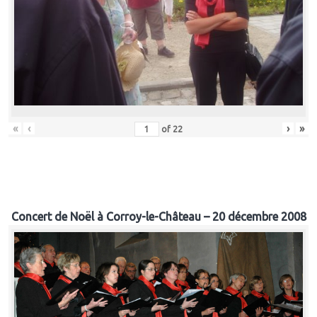
«
‹
›
»
of
22
Concert de Noël à Corroy-le-Château – 20 décembre 2008