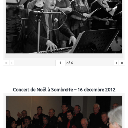
«
‹
›
»
of
6
Concert de Noël à Sombreffe – 16 décembre 2012