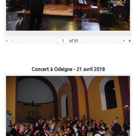
«
‹
›
»
of
93
Concert à Odeigne - 21 avril 2018