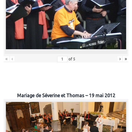
«
‹
›
»
of
5
Mariage de Séverine et Thomas – 19 mai 2012