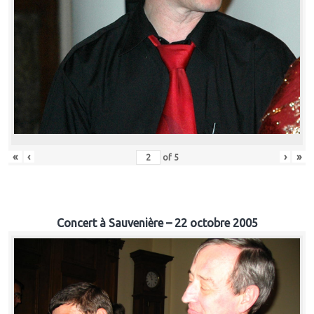
«
‹
›
»
of
5
Concert à Sauvenière – 22 octobre 2005