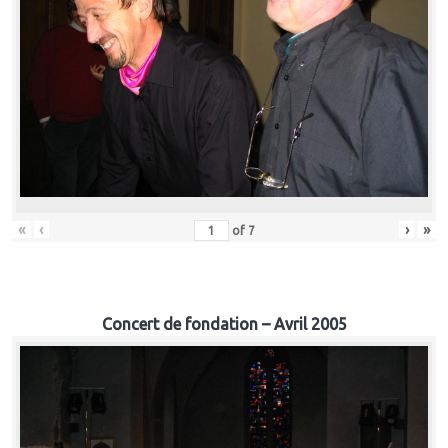
«
‹
›
»
of
7
Concert de fondation – Avril 2005