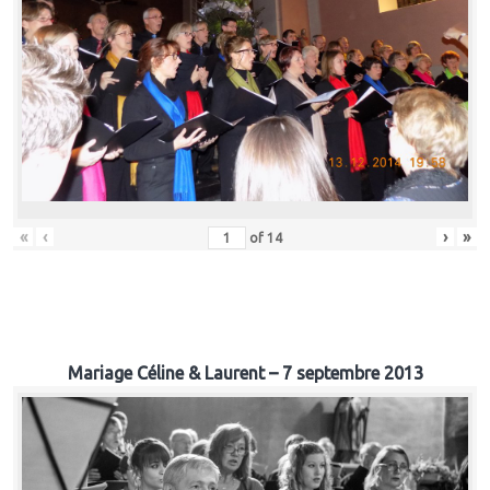
«
‹
›
»
of
14
Mariage Céline & Laurent – 7 septembre 2013