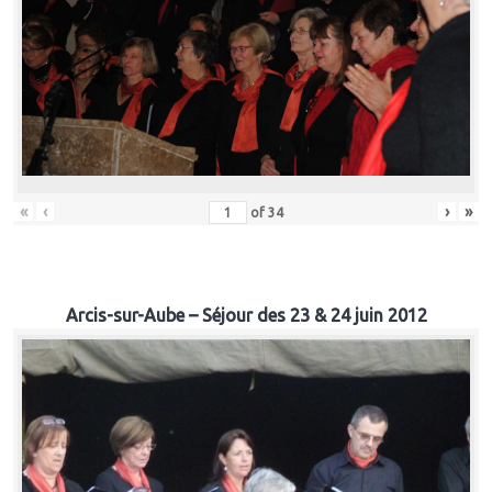
«
‹
›
»
of
34
Arcis-sur-Aube – Séjour des 23 & 24 juin 2012