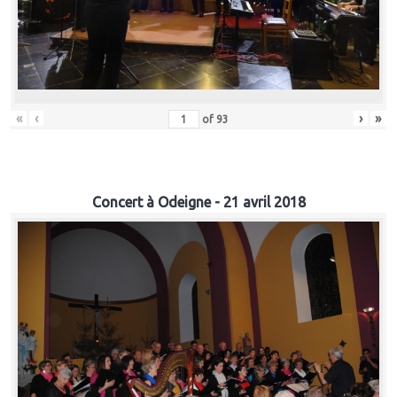
«
‹
›
»
of
93
Concert à Odeigne - 21 avril 2018