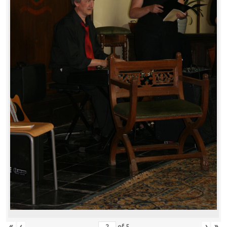
«
‹
›
»
of
5