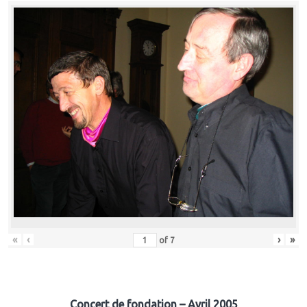
«
‹
›
»
of
7
Concert de fondation – Avril 2005