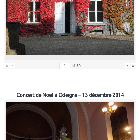
«
‹
›
»
of
80
Concert de Noël à Odeigne – 13 décembre 2014