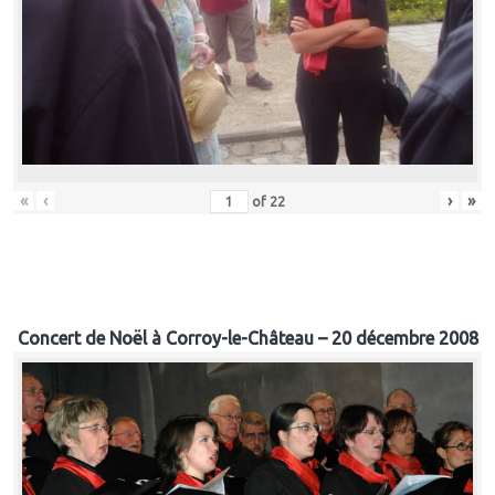
«
‹
›
»
of
22
Concert de Noël à Corroy-le-Château – 20 décembre 2008