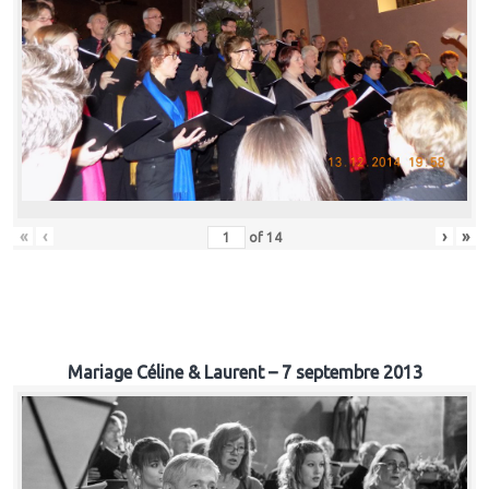
«
‹
›
»
of
14
Mariage Céline & Laurent – 7 septembre 2013