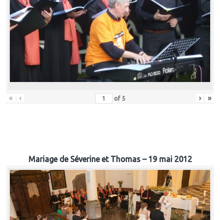
«
‹
›
»
of
5
Mariage de Séverine et Thomas – 19 mai 2012