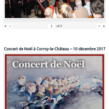
«
‹
›
»
of
3
Concert de Noël à Corroy-le-Château – 10 décembre 2017