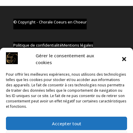
© Copyright - Chorale Coeurs en Choeur
Politique de confidentialité
Mentions légales
Gérer le consentement aux
cookies
Pour offrir les meilleures expériences, nous utilisons des technologies
✆ +32 477 91 58 46
telles que les cookies pour stocker et/ou accéder aux informations
✉ infos@coeurs-en-choeur.be
des appareils. Le fait de consentir à ces technologies nous permettra
de traiter des données telles que le comportement de navigation ou
les ID uniques sur ce site. Le fait de ne pas consentir ou de retirer son
consentement peut avoir un effet négatif sur certaines caractéristiques
Toute proposition de partenariat en développement sera
et fonctions.
rejetée, qu'elle soit faite par téléphone ou par message !
Accepter tout