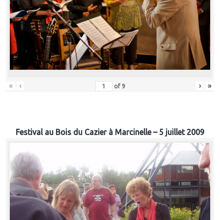
«
‹
›
»
of
9
Festival au Bois du Cazier à Marcinelle – 5 juillet 2009