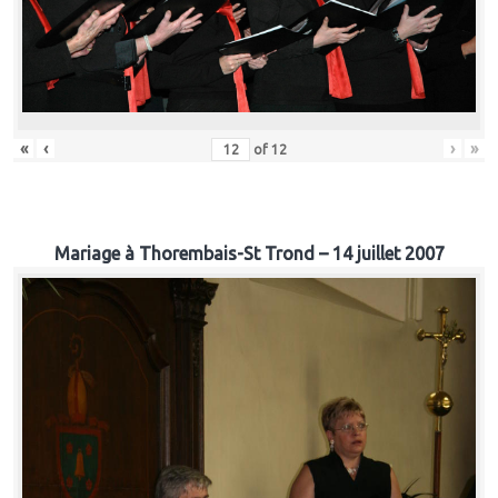
«
‹
›
»
of
12
Mariage à Thorembais-St Trond – 14 juillet 2007