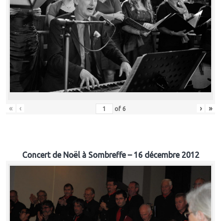
«
‹
›
»
of
6
Concert de Noël à Sombreffe – 16 décembre 2012