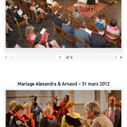
«
‹
›
»
of
4
Mariage Alexandra & Arnaud – 31 mars 2012