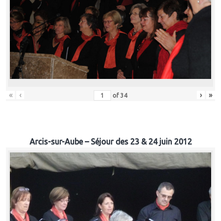
«
‹
›
»
of
34
Arcis-sur-Aube – Séjour des 23 & 24 juin 2012