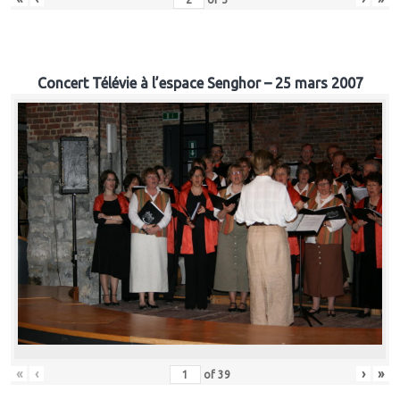
Concert Télévie à l’espace Senghor – 25 mars 2007
«
‹
›
»
of
39