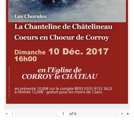
«
‹
›
»
of
6