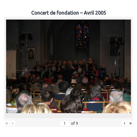
Concert de fondation – Avril 2005
«
‹
›
»
of
9