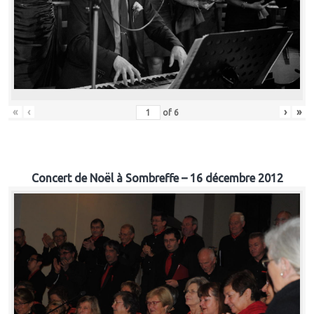
«
‹
›
»
of
6
Concert de Noël à Sombreffe – 16 décembre 2012