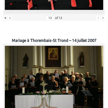
«
‹
›
»
of
12
Mariage à Thorembais-St Trond – 14 juillet 2007