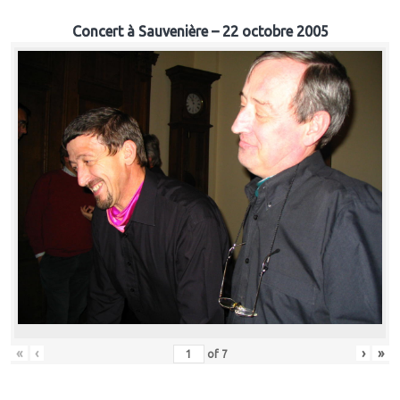
Concert à Sauvenière – 22 octobre 2005
«
‹
›
»
of
7