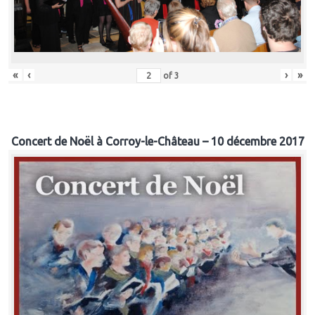
«
‹
›
»
of
3
Concert de Noël à Corroy-le-Château – 10 décembre 2017