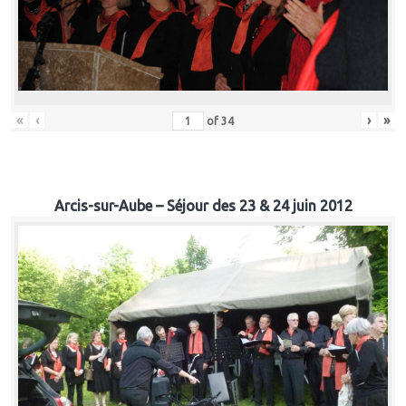
«
‹
›
»
of
34
Arcis-sur-Aube – Séjour des 23 & 24 juin 2012