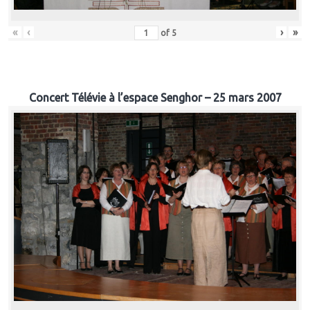
«
‹
›
»
of
5
Concert Télévie à l’espace Senghor – 25 mars 2007