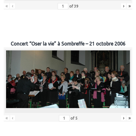
«
‹
›
»
of
39
Concert “Oser la vie” à Sombreffe – 21 octobre 2006
«
‹
›
»
of
5