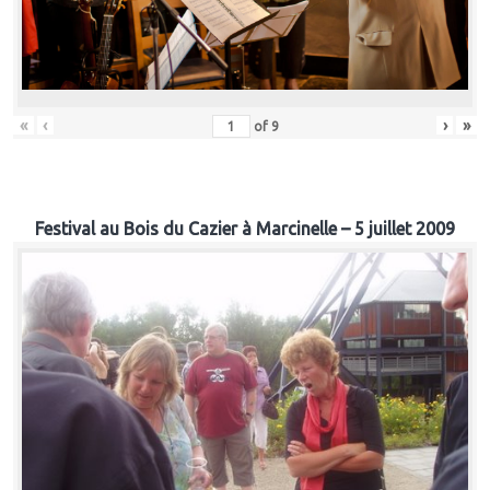
«
‹
›
»
of
9
Festival au Bois du Cazier à Marcinelle – 5 juillet 2009