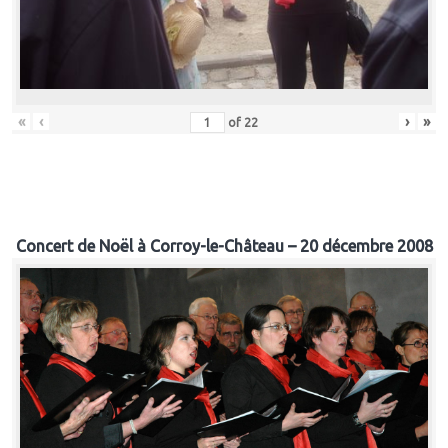
«
‹
›
»
of
22
Concert de Noël à Corroy-le-Château – 20 décembre 2008