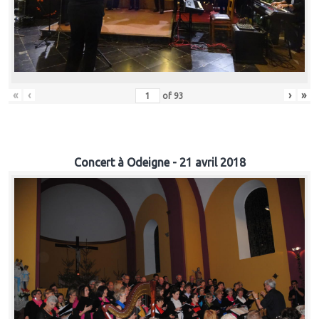
«
‹
›
»
of
93
Concert à Odeigne - 21 avril 2018