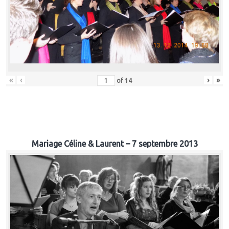
«
‹
›
»
of
14
Mariage Céline & Laurent – 7 septembre 2013