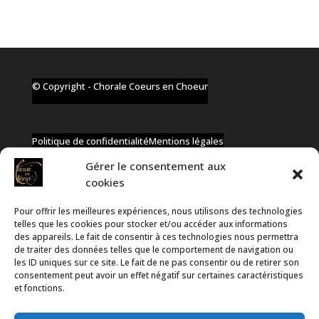
© Copyright - Chorale Coeurs en Choeur
Politique de confidentialité
Mentions légales
Gérer le consentement aux
cookies
Pour offrir les meilleures expériences, nous utilisons des technologies
✆ +32 477 91 58 46
telles que les cookies pour stocker et/ou accéder aux informations
✉ infos@coeurs-en-choeur.be
des appareils. Le fait de consentir à ces technologies nous permettra
de traiter des données telles que le comportement de navigation ou
les ID uniques sur ce site. Le fait de ne pas consentir ou de retirer son
consentement peut avoir un effet négatif sur certaines caractéristiques
Toute proposition de partenariat en développement sera
et fonctions.
rejetée, qu'elle soit faite par téléphone ou par message !