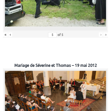
«
‹
›
»
of
5
Mariage de Séverine et Thomas – 19 mai 2012