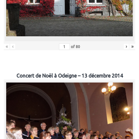
«
‹
›
»
of
80
Concert de Noël à Odeigne – 13 décembre 2014