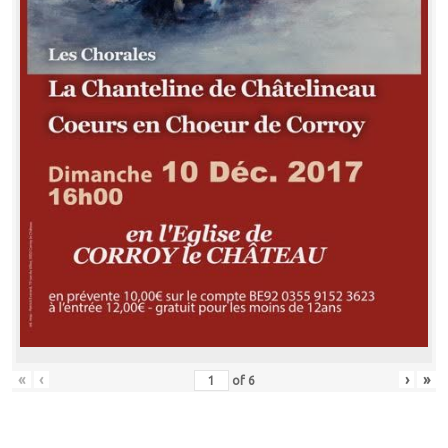
«
‹
›
»
of
6