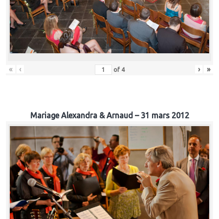
«
‹
›
»
of
4
Mariage Alexandra & Arnaud – 31 mars 2012