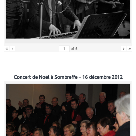
«
‹
›
»
of
6
Concert de Noël à Sombreffe – 16 décembre 2012