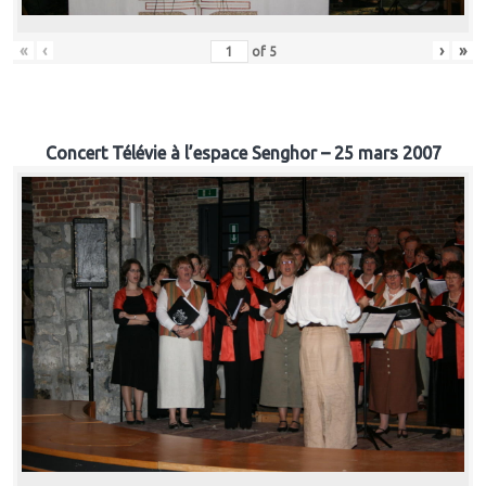
«
‹
›
»
of
5
Concert Télévie à l’espace Senghor – 25 mars 2007