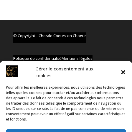
© Copyright - Chorale Coeurs en Choeur
Politique de confidentialité
Mentions légales
Gérer le consentement aux
cookies
Pour offrir les meilleures expériences, nous utilisons des technologies
✆ +32 477 91 58 46
telles que les cookies pour stocker et/ou accéder aux informations
✉ infos@coeurs-en-choeur.be
des appareils. Le fait de consentir à ces technologies nous permettra
de traiter des données telles que le comportement de navigation ou
les ID uniques sur ce site. Le fait de ne pas consentir ou de retirer son
consentement peut avoir un effet négatif sur certaines caractéristiques
Toute proposition de partenariat en développement sera
et fonctions.
rejetée, qu'elle soit faite par téléphone ou par message !