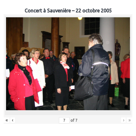
Concert à Sauvenière – 22 octobre 2005
«
‹
›
»
of
7