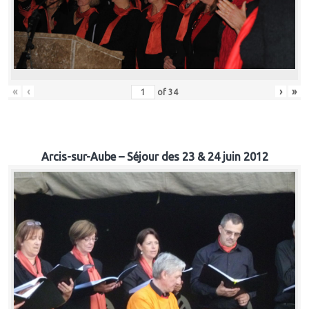
«
‹
›
»
of
34
Arcis-sur-Aube – Séjour des 23 & 24 juin 2012