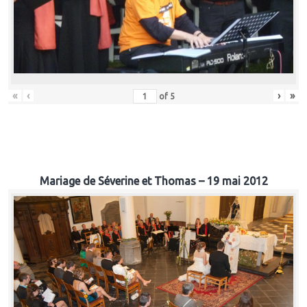
«
‹
›
»
of
5
Mariage de Séverine et Thomas – 19 mai 2012