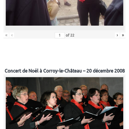
«
‹
›
»
of
22
Concert de Noël à Corroy-le-Château – 20 décembre 2008