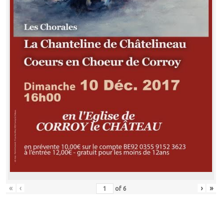
«
‹
›
»
of
6