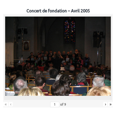
Concert de fondation – Avril 2005
«
‹
›
»
of
9