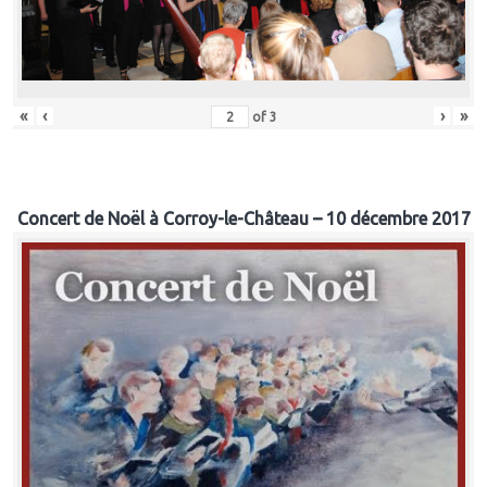
«
‹
›
»
of
3
Concert de Noël à Corroy-le-Château – 10 décembre 2017