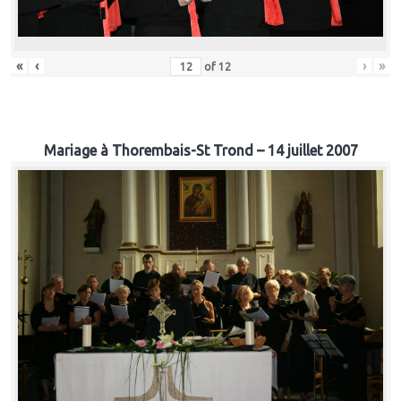
«
‹
›
»
of
12
Mariage à Thorembais-St Trond – 14 juillet 2007