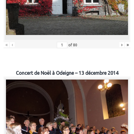
«
‹
›
»
of
80
Concert de Noël à Odeigne – 13 décembre 2014