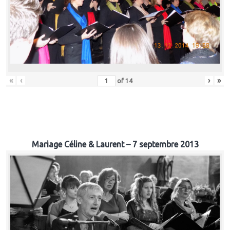
«
‹
›
»
of
14
Mariage Céline & Laurent – 7 septembre 2013