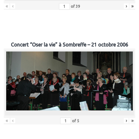
«
‹
›
»
of
39
Concert “Oser la vie” à Sombreffe – 21 octobre 2006
«
‹
›
»
of
5