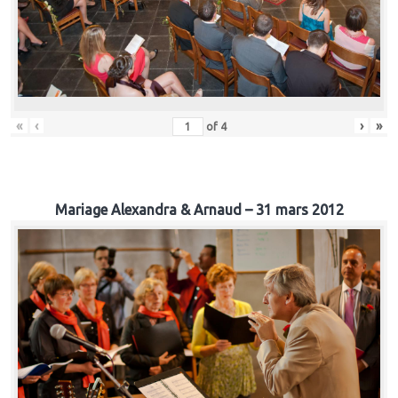
«
‹
›
»
of
4
Mariage Alexandra & Arnaud – 31 mars 2012