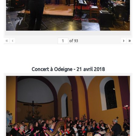
«
‹
›
»
of
93
Concert à Odeigne - 21 avril 2018