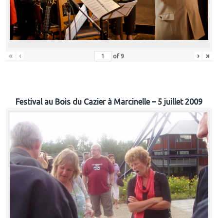
«
‹
›
»
of
9
Festival au Bois du Cazier à Marcinelle – 5 juillet 2009