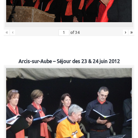
«
‹
›
»
of
34
Arcis-sur-Aube – Séjour des 23 & 24 juin 2012