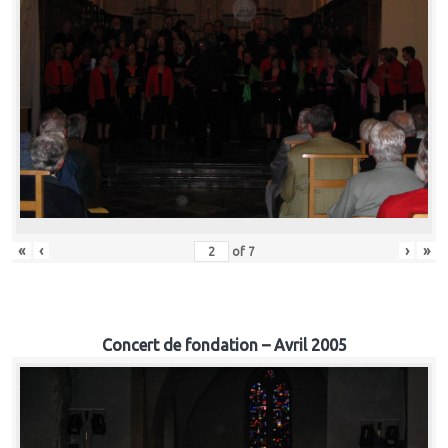
«
‹
›
»
of
7
Concert de fondation – Avril 2005