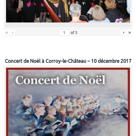
«
‹
›
»
of
3
Concert de Noël à Corroy-le-Château – 10 décembre 2017