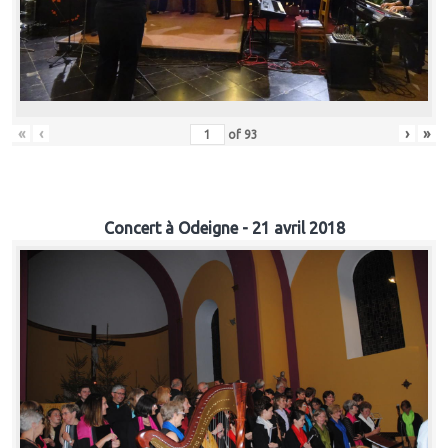
«
‹
›
»
of
93
Concert à Odeigne - 21 avril 2018