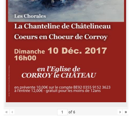
«
‹
›
»
of
6