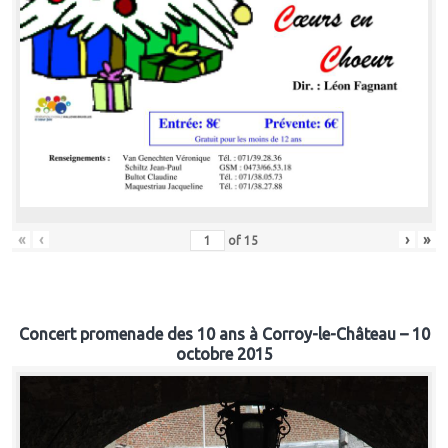
«
‹
›
»
of
15
Concert promenade des 10 ans à Corroy-le-Château – 10
octobre 2015