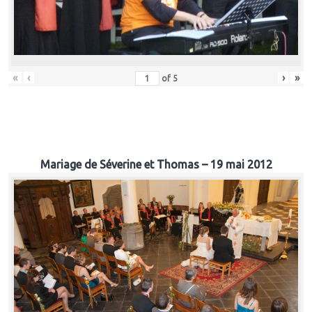
«
‹
›
»
of
5
Mariage de Séverine et Thomas – 19 mai 2012