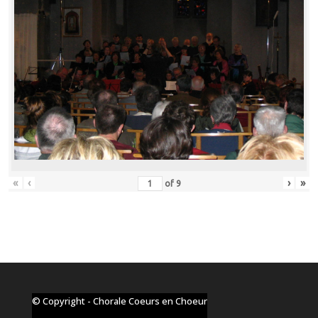
«
‹
›
»
of
9
© Copyright - Chorale Coeurs en Choeur