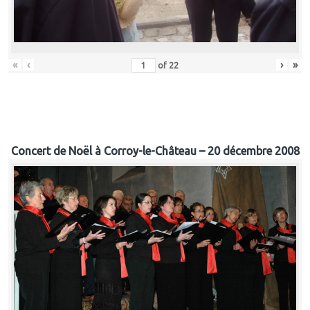
«
‹
›
»
of
22
Concert de Noël à Corroy-le-Château – 20 décembre 2008