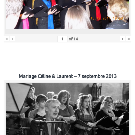
«
‹
›
»
of
14
Mariage Céline & Laurent – 7 septembre 2013