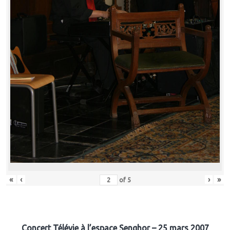
«
‹
›
»
of
5
Concert Télévie à l’espace Senghor – 25 mars 2007