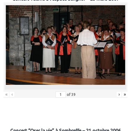
«
‹
›
»
of
39
Concert “Oser la vie” à Sombreffe – 21 octobre 2006