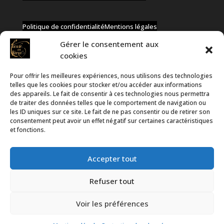
Politique de confidentialité
Mentions légales
Gérer le consentement aux
cookies
Pour offrir les meilleures expériences, nous utilisons des technologies
✆ +32 477 91 58 46
telles que les cookies pour stocker et/ou accéder aux informations
✉ infos@coeurs-en-choeur.be
des appareils. Le fait de consentir à ces technologies nous permettra
de traiter des données telles que le comportement de navigation ou
les ID uniques sur ce site. Le fait de ne pas consentir ou de retirer son
consentement peut avoir un effet négatif sur certaines caractéristiques
Toute proposition de partenariat en développement sera
et fonctions.
rejetée, qu'elle soit faite par téléphone ou par message !
Accepter tout
Refuser tout
Voir les préférences