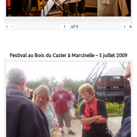
«
‹
›
»
of
9
Festival au Bois du Cazier à Marcinelle – 5 juillet 2009