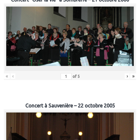
«
‹
›
»
of
5
Concert à Sauvenière – 22 octobre 2005