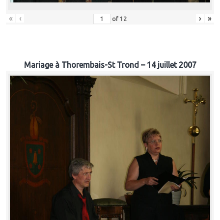
«
‹
›
»
of
12
Mariage à Thorembais-St Trond – 14 juillet 2007