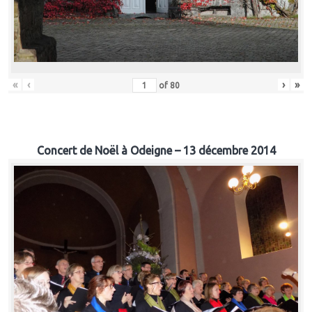
«
‹
›
»
of
80
Concert de Noël à Odeigne – 13 décembre 2014