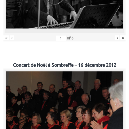
«
‹
›
»
of
6
Concert de Noël à Sombreffe – 16 décembre 2012