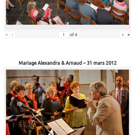
«
‹
›
»
of
4
Mariage Alexandra & Arnaud – 31 mars 2012